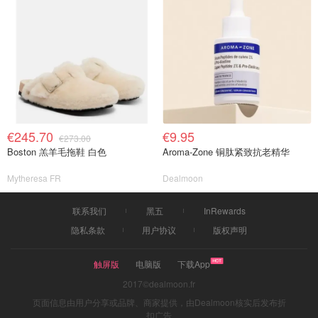
€245.70
€9.95
€273.00
Boston 羔羊毛拖鞋 白色
Aroma-Zone 铜肽紧致抗老精华
Mytheresa FR
Dealmoon
联系我们
黑五
InRewards
隐私条款
用户协议
版权声明
触屏版
电脑版
下载App
2017©dealmoon.fr
页面信息由用户分享或品牌、商家提供，由Dealmoon核实后发布折
扣广告