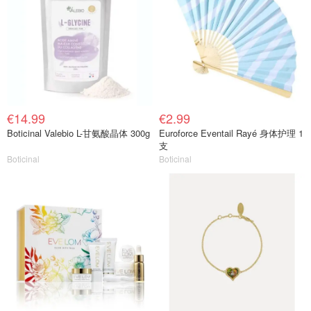
€14.99
€2.99
Boticinal Valebio L-甘氨酸晶体 300g
Euroforce Eventail Rayé 身体护理 1
支
Boticinal
Boticinal