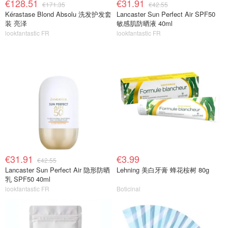
€128.51
€31.91
€171.35
€42.55
Kérastase Blond Absolu 洗发护发套
Lancaster Sun Perfect Air SPF50
装 亮泽
敏感肌防晒液 40ml
lookfantastic FR
lookfantastic FR
€31.91
€3.99
€42.55
Lancaster Sun Perfect Air 隐形防晒
Lehning 美白牙膏 蜂花桉树 80g
乳 SPF50 40ml
lookfantastic FR
Boticinal