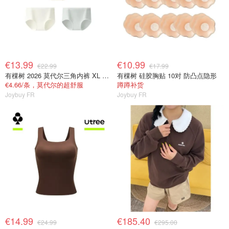
€13.99
€10.99
€22.99
€17.99
有棵树 2026 莫代尔三角内裤 XL 女士抗菌
有棵树 硅胶胸贴 10对 防凸点隐形
€4.66/条，莫代尔的超舒服
蹲蹲补货
Joybuy FR
Joybuy FR
€14.99
€185.40
€24.99
€295.00