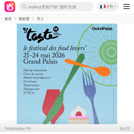
🇫🇷
Joybuy变相75折 随时失效
FR
Boticinal 夏促开抢！
4折！lulu周四疯狂上新
还没结束！&OtherStories大促
速领！Stanley独家85折
疑似霸哥！Camper额外叠85折
Zalando 奥莱闪促！每日更新
Moncler反季囤！5折起+叠9折
Coach Brooklyn仅€192
首页
抢好货
男士
Ticketmaster FR
06-23