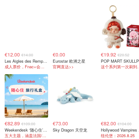
€12.00
€0.00
€19.92
€14.00
€20.52
Les Aigles des Remparts 驯鹰骑马大秀
Eurostar 欧洲之星
P
成人票价，Fnac+会员可享折扣！
官网直达>>
这个系列第一
€82.89
€73.00
€82.00
€109.00
€104.00
Weekendesk ‘随心住’旅行礼盒
Sky Dragon 天空龙
Hol
五大主题，涵盖法国/欧洲上千家酒店！！
纽伦堡：2026.8.25