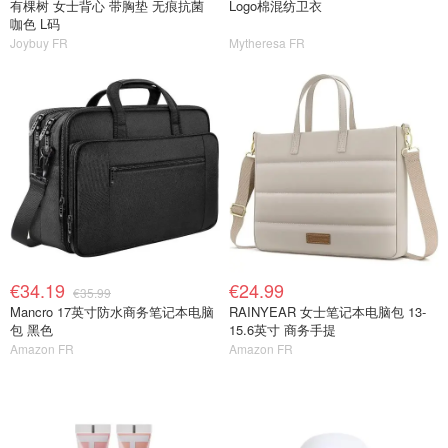
有棵树 女士背心 带胸垫 无痕抗菌
Logo棉混纺卫衣
咖色 L码
Joybuy FR
Mytheresa FR
€34.19
€24.99
€35.99
Mancro 17英寸防水商务笔记本电脑
RAINYEAR 女士笔记本电脑包 13-
包 黑色
15.6英寸 商务手提
Amazon FR
Amazon FR