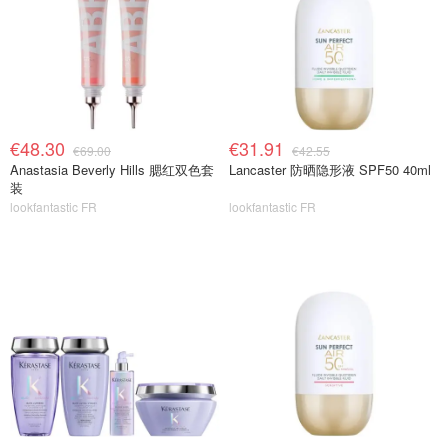
€48.30
€31.91
€69.00
€42.55
Anastasia Beverly Hills 腮红双色套
Lancaster 防晒隐形液 SPF50 40ml
装
lookfantastic FR
lookfantastic FR