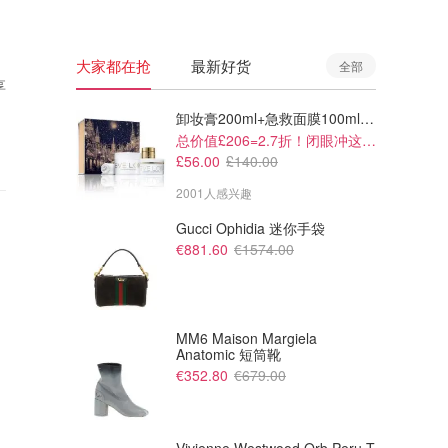
大家都在抢
最新好货
全部
享
卸妆膏200ml+急救面膜100ml+青春面霜15ml
总价值£206=2.7折！闭眼冲这套！
£56.00
£140.00
2001人感兴趣
Gucci Ophidia 迷你手袋
€881.60
€1574.00
MM6 Maison Margiela
Anatomic 短筒靴
€352.80
€679.00