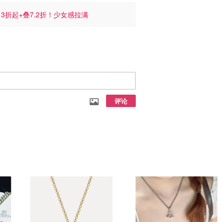
5
3折起+叠7.2折！少女感拉满
评论