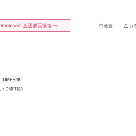
elenichast
直达购买链接
收藏
分
DMFR28
注：DMFR28