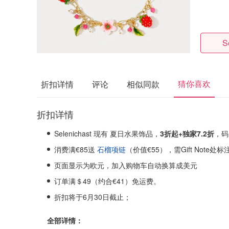
S
猜你喜欢
折扣详情
评论
相似同款
折扣详情
Selenichast 现有 夏日水果饰品，
3折起+独家7.2折
，码
消费满€85送
石榴项链
（价值€55），需Gift Note处标
页面显示为欧元，加入购物车自动换算成美元
订单满＄49（约合€41）免运费。
折扣将于6月30日截止；
全部详情：