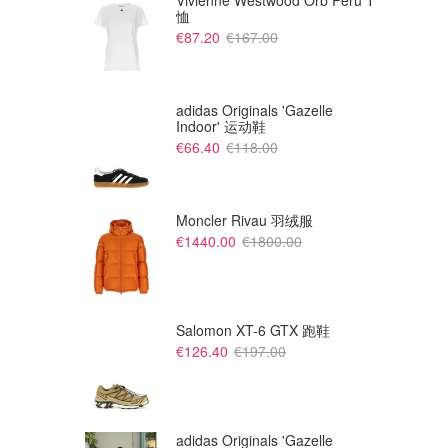
Vivienne Westwood Orb Peru T
恤
€87.20
€167.00
adidas Originals 'Gazelle
Indoor' 运动鞋
€66.40
€118.00
Moncler Rivau 羽绒服
€1440.00
€1800.00
Salomon XT-6 GTX 跑鞋
€126.40
€197.00
adidas Originals 'Gazelle