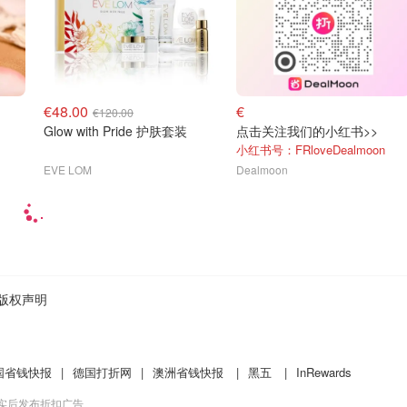
€48.00
€
€120.00
Glow with Pride 护肤套装
点击关注我们的小红书>>
小红书号：FRloveDealmoon
EVE LOM
Dealmoon
版权声明
国省钱快报
|
德国打折网
|
澳洲省钱快报
|
黑五
|
InRewards
核实后发布折扣广告