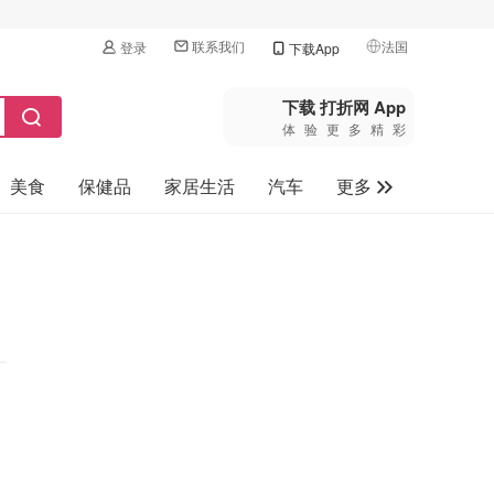
联系我们
法国
登录
下载App
🇺🇸
美国
下载 打折网 App
体验更多精彩
🇨🇳
中国
美食
保健品
家居生活
汽车
更多
🇨🇦
加拿大
🇬🇧
家电数码
英国
母婴玩具
🇩🇪
德国
旅游
🇫🇷
法国
🇮🇹
意大利
🇦🇺
澳洲
🇳🇿
新西兰