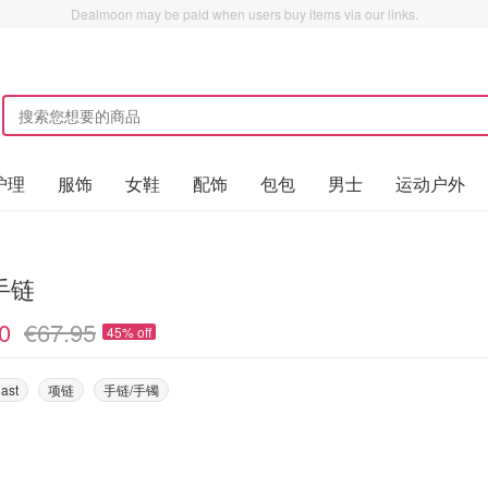
Dealmoon may be paid when users buy items via our links.
护理
服饰
女鞋
配饰
包包
男士
运动户外
手链
0
€67.95
45% off
ast
项链
手链/手镯