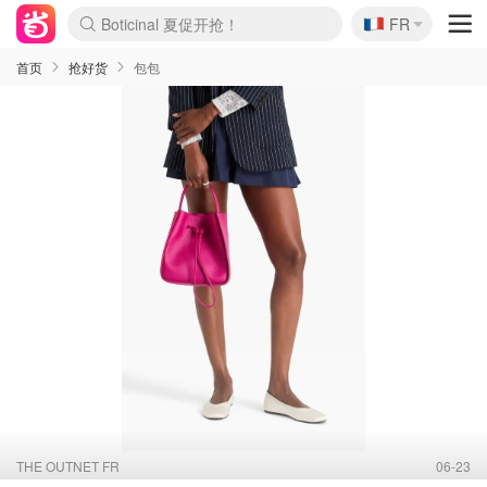
Boticinal 夏促开抢！
🇫🇷
4折！lulu周四疯狂上新
FR
还没结束！&OtherStories大促
Joybuy变相75折 随时失效
速领！Stanley独家85折
疑似霸哥！Camper额外叠85折
Zalando 奥莱闪促！每日更新
Moncler反季囤！5折起+叠9折
Coach Brooklyn仅€192
首页
抢好货
包包
THE OUTNET FR
06-23