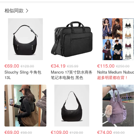
相似同款
€69.00
€34.19
€115.00
€128.00
€35.99
€250.00
Slouchy Sling 牛角包
Mancro 17英寸防水商务
13L
笔记本电脑包 黑色
超多明星都在背！
€69.00
€109.00
€74.00
€98.00
€128.00
€98.00