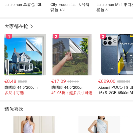
Lululemon 单肩包 13L
City Essentials 大号肩
Lululemon Mini 束口
背包 18L
桶包 5L
大家都在抢
1
2
3
€8.48
€17.09
€629.00
€8.99
€17.99
€903.00
防晒膜 44.5*200cm
防晒膜 44.5*200cm
Xiaomi POCO F8 Ul
多尺寸可选
4件95折；超多尺寸可选
16+512GB 6500mA
色手机
猜你喜欢