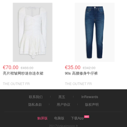
€70.00
€35.00
€466.00
€342.00
亮片褶皱网纱迷你连衣裙
90s 高腰修身牛仔裤
THE OUTNET FR
THE OUTNET FR
联系我们
黑五
InRewards
隐私条款
用户协议
版权声明
触屏版
电脑版
下载App
2017©dealmoon.fr