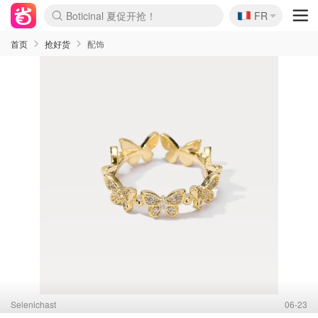
🇫🇷
4折！lulu周四疯狂上新
FR
Boticinal 夏促开抢！
还没结束！&OtherStories大促
Joybuy变相75折 随时失效
速领！Stanley独家85折
疑似霸哥！Camper额外叠85折
Zalando 奥莱闪促！每日更新
Moncler反季囤！5折起+叠9折
Coach Brooklyn仅€192
首页
抢好货
配饰
Selenichast
06-23