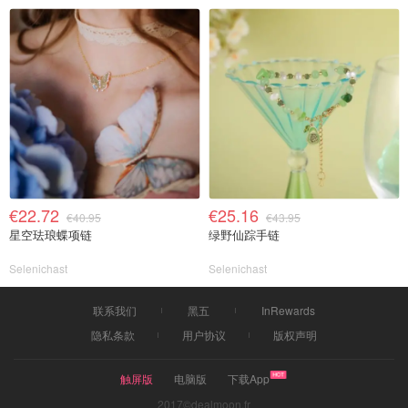
€22.72
€25.16
€40.95
€43.95
星空珐琅蝶项链
绿野仙踪手链
Selenichast
Selenichast
联系我们
黑五
InRewards
隐私条款
用户协议
版权声明
触屏版
电脑版
下载App
2017©dealmoon.fr