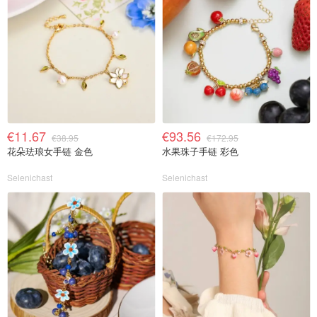
€11.67
€93.56
€38.95
€172.95
花朵珐琅女手链 金色
水果珠子手链 彩色
Selenichast
Selenichast