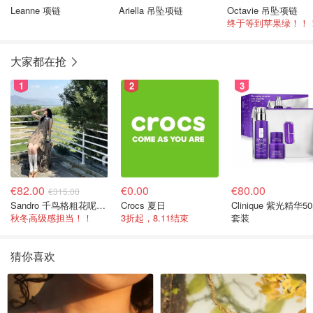
Leanne 项链
Ariella 吊坠项链
Octavie 吊坠项链
终于等到苹果绿！！
大家都在抢
1
2
3
€82.00
€0.00
€80.00
€315.00
Sandro 千鸟格粗花呢连衣裙
Crocs 夏日
Clinique 紫光精华50
秋冬高级感担当！！
3折起，8.11结束
套装
猜你喜欢