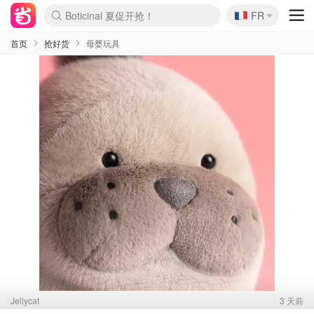
🇫🇷
FR
4折！lulu周四疯狂上新
还没结束！&OtherStories大促
Joybuy变相75折 随时失效
速领！Stanley独家85折
疑似霸哥！Camper额外叠85折
Zalando 奥莱闪促！每日更新
Moncler反季囤！5折起+叠9折
Coach Brooklyn仅€192
首页
抢好货
母婴玩具
Jellycat
3 天前