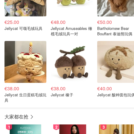
€25.00
€48.00
€50.00
Jellycat 可颂毛绒玩具
Jellycat Amuseables 橄
Bartholomew Bear
榄毛绒玩具一对
Bouffant 泰迪熊玩偶
€38.00
€38.00
€40.00
Jellycat 生日蛋糕毛绒玩
Jellycat 橡子
Jellycat 酸种面包玩
具
大家都在抢
1
2
3