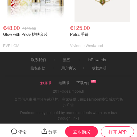
€48.00
€125.00
€120.00
Glow with Pride 护肤套装
Petra 手链
EVE LOM
Vivienne Westwood
联系我们
黑五
InRewards
隐私条款
用户协议
版权声明
触屏版
电脑版
下载App
2017©dealmoon.fr
页面信息由用户分享或品牌、商家提供，由Dealmoon核实后发布折
扣广告
Dealmoon may get paid by brands or deals when user buy
through links
立即购买
评论
分享
打开 APP