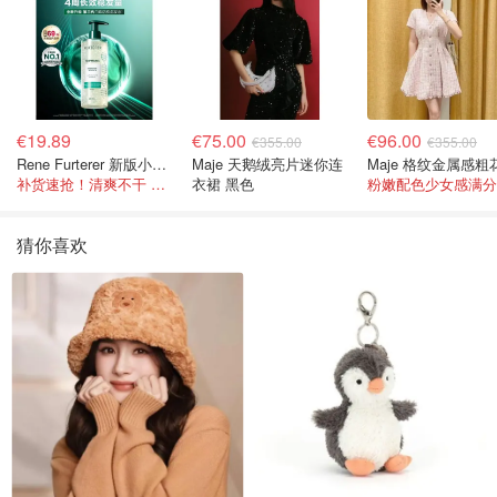
€19.89
€75.00
€96.00
€355.00
€355.00
Rene Furterer 新版小白珠洗发水 500ml
Maje 天鹅绒亮片迷你连
补货速抢！清爽不干 蓬松强韧秀发
衣裙 黑色
粉嫩配色少女感满分
猜你喜欢