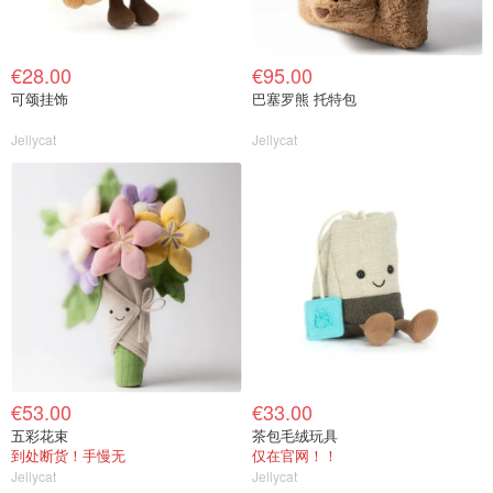
€28.00
€95.00
可颂挂饰
巴塞罗熊 托特包
Jellycat
Jellycat
€53.00
€33.00
五彩花束
茶包毛绒玩具
到处断货！手慢无
仅在官网！！
Jellycat
Jellycat