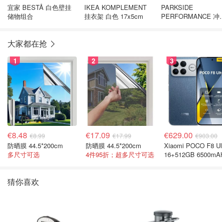
宜家 BESTÅ 白色壁挂
IKEA KOMPLEMENT
PARKSIDE
储物组合
挂衣架 白色 17x5cm
PERFORMANCE 冲
起子机 20V 226Nm
大家都在抢
1
2
3
€8.48
€17.09
€629.00
€8.99
€17.99
€903.00
防晒膜 44.5*200cm
防晒膜 44.5*200cm
Xiaomi POCO F8 Ul
多尺寸可选
4件95折；超多尺寸可选
16+512GB 6500mA
色手机
猜你喜欢