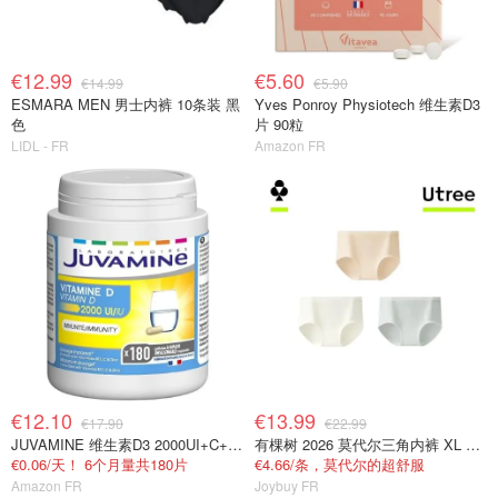
€12.99
€5.60
€14.99
€5.90
ESMARA MEN 男士内裤 10条装 黑
Yves Ponroy Physiotech 维生素D3
色
片 90粒
LIDL - FR
Amazon FR
€12.10
€13.99
€17.90
€22.99
JUVAMINE 维生素D3 2000UI+C+B+锌 免疫抗疲劳
有棵树 2026 莫代尔三角内裤 XL 女士抗菌
€0.06/天！ 6个月量共180片
€4.66/条，莫代尔的超舒服
Amazon FR
Joybuy FR