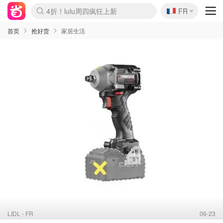
🇫🇷
4折！lulu周四疯狂上新
FR
Boticinal 夏促开抢！
还没结束！&OtherStories大促
Joybuy变相75折 随时失效
速领！Stanley独家85折
疑似霸哥！Camper额外叠85折
Zalando 奥莱闪促！每日更新
Moncler反季囤！5折起+叠9折
Coach Brooklyn仅€192
首页
抢好货
家居生活
LIDL - FR
06-23