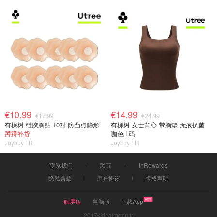
€10.99
€14.99
€17.99
€24.99
有棵树 硅胶胸贴 10对 防凸点隐形
有棵树 女士背心 带胸垫 无痕抗菌
蹲蹲补货
咖色 L码
Joybuy FR
Joybuy FR
联系我们
黑五
InRewards
隐私条款
用户协议
版权声明
触屏版
电脑版
下载App
2017©dealmoon.fr