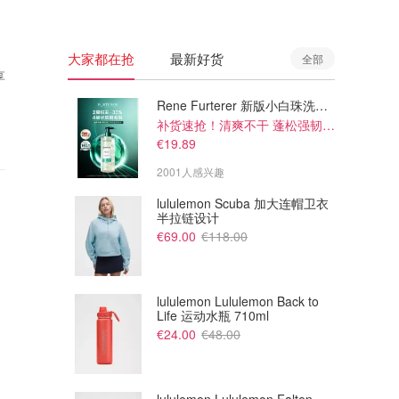
大家都在抢
最新好货
全部
享
Rene Furterer 新版小白珠洗发水 500ml
补货速抢！清爽不干 蓬松强韧秀发
€19.89
2001人感兴趣
lululemon Scuba 加大连帽卫衣
半拉链设计
€69.00
€118.00
lululemon Lululemon Back to
Life 运动水瓶 710ml
€24.00
€48.00