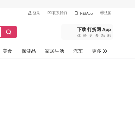
联系我们
法国
登录
下载App
🇺🇸
美国
下载 打折网 App
体验更多精彩
🇨🇳
中国
美食
保健品
家居生活
汽车
更多
🇨🇦
加拿大
🇬🇧
家电数码
英国
母婴玩具
🇩🇪
德国
旅游
🇫🇷
法国
🇮🇹
意大利
🇦🇺
澳洲
🇳🇿
新西兰