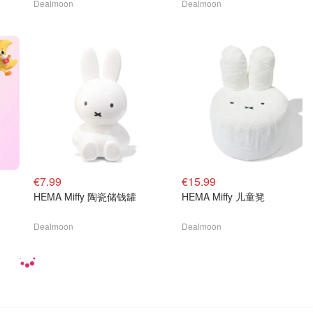
Dealmoon
Dealmoon
€7.99
€15.99
HEMA Miffy 陶瓷储钱罐
HEMA Miffy 儿童凳
Dealmoon
Dealmoon