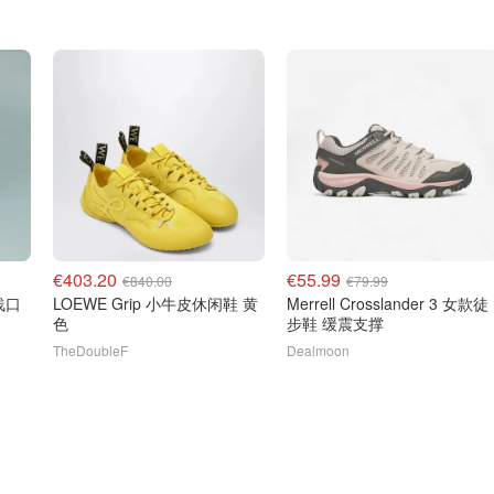
€403.20
€55.99
€840.00
€79.99
纱浅口
LOEWE Grip 小牛皮休闲鞋 黄
Merrell Crosslander 3 女款徒
色
步鞋 缓震支撑
TheDoubleF
Dealmoon