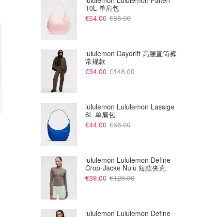
lululemon Lululemon Falten
10L 单肩包
€64.00
€88.00
lululemon Daydrift 高腰直筒裤
常规款
€94.00
€148.00
lululemon Lululemon Lassige
6L 单肩包
€79.99
€125.00
€109.99
€160.00
€44.00
€68.00
Decathlon 公路骑行鞋 EDR Air
ON Cloudvista 2 女款越野跑鞋
灰色
Dealmoon
Dealmoon
lululemon Lululemon Define
Crop-Jacke Nulu 短款夹克
€89.00
€128.00
lululemon Lululemon Define