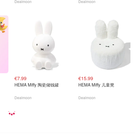
Dealmoon
Dealmoon
€7.99
€15.99
HEMA Miffy 陶瓷储钱罐
HEMA Miffy 儿童凳
Dealmoon
Dealmoon