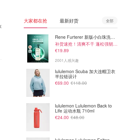
大家都在抢
最新好货
全部
享
Rene Furterer 新版小白珠洗发水 500ml
补货速抢！清爽不干 蓬松强韧秀发
€19.89
2001人感兴趣
lululemon Scuba 加大连帽卫衣
半拉链设计
€69.00
€118.00
lululemon Lululemon Back to
Life 运动水瓶 710ml
€24.00
€48.00