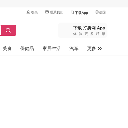
联系我们
法国
登录
下载App
🇺🇸
美国
下载 打折网 App
体验更多精彩
🇨🇳
中国
美食
保健品
家居生活
汽车
更多
🇨🇦
加拿大
🇬🇧
家电数码
英国
母婴玩具
🇩🇪
德国
旅游
🇫🇷
法国
🇮🇹
意大利
🇦🇺
澳洲
🇳🇿
新西兰