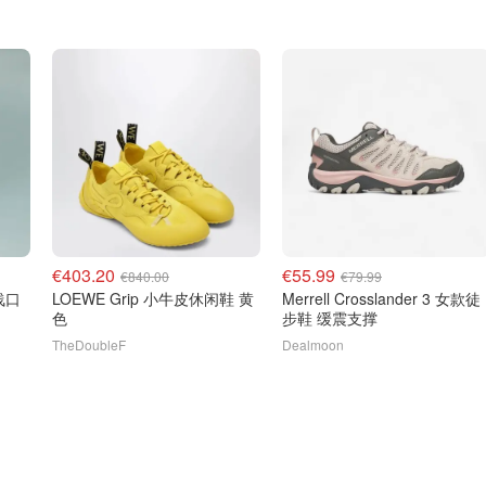
€403.20
€55.99
€840.00
€79.99
纱浅口
LOEWE Grip 小牛皮休闲鞋 黄
Merrell Crosslander 3 女款徒
色
步鞋 缓震支撑
TheDoubleF
Dealmoon