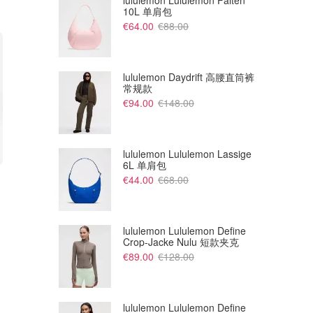
lululemon Lululemon Falten
10L 单肩包
€64.00
€88.00
lululemon Daydrift 高腰直筒裤
常规款
€94.00
€148.00
lululemon Lululemon Lassige
6L 单肩包
€79.99
€125.00
€109.99
€160.00
€44.00
€68.00
Decathlon 公路骑行鞋 EDR Air
ON Cloudvista 2 女款越野跑鞋
灰色
Dealmoon
Dealmoon
lululemon Lululemon Define
Crop-Jacke Nulu 短款夹克
€89.00
€128.00
lululemon Lululemon Define