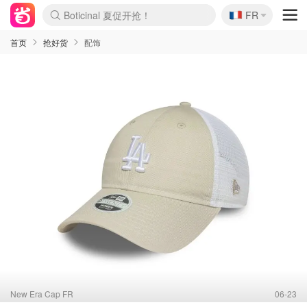
🇫🇷
4折！lulu周四疯狂上新
FR
Boticinal 夏促开抢！
还没结束！&OtherStories大促
Joybuy变相75折 随时失效
速领！Stanley独家85折
疑似霸哥！Camper额外叠85折
Zalando 奥莱闪促！每日更新
Moncler反季囤！5折起+叠9折
Coach Brooklyn仅€192
首页
抢好货
配饰
New Era Cap FR
06-23