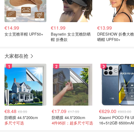
€14.99
€11.99
€13.99
女士宽檐草帽 UPF50+
Baynetin 女士宽檐防晒
DRESHOW 折叠大
帽 折叠款
晒帽 UPF50+
大家都在抢
1
2
3
€8.48
€17.09
€629.00
€8.99
€17.99
€903.00
防晒膜 44.5*200cm
防晒膜 44.5*200cm
Xiaomi POCO F8 Ul
多尺寸可选
4件95折；超多尺寸可选
16+512GB 6500mA
色手机