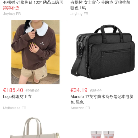
有棵树 硅胶胸贴 10对 防凸点隐形
有棵树 女士背心 带胸垫 无痕抗菌
蹲蹲补货
咖色 L码
Joybuy FR
Joybuy FR
€185.40
€34.19
€295.00
€35.99
Logo棉混纺卫衣
Mancro 17英寸防水商务笔记本电脑
包 黑色
Mytheresa FR
Amazon FR