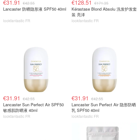
€31.91
€128.51
€42.55
€171.35
Lancaster 防晒隐形液 SPF50 40ml
Kérastase Blond Absolu 洗发护发套
装 亮泽
lookfantastic FR
lookfantastic FR
€31.91
€31.91
€42.55
€42.55
Lancaster Sun Perfect Air SPF50
Lancaster Sun Perfect Air 隐形防晒
敏感肌防晒液 40ml
乳 SPF50 40ml
lookfantastic FR
lookfantastic FR