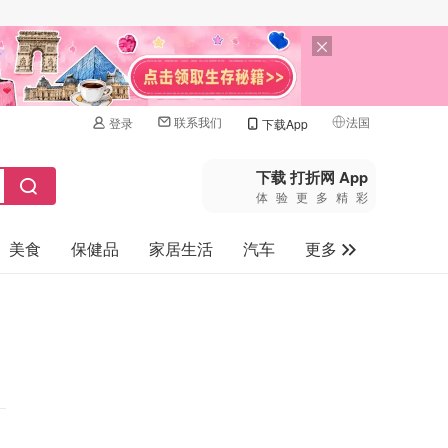
联系我们
法国
登录
下载App
🇺🇸
美国
下载 打折网 App
体验更多精彩
🇨🇳
中国
美食
保健品
家居生活
汽车
更多
🇨🇦
加拿大
🇬🇧
家电数码
英国
母婴玩具
🇩🇪
德国
旅游
🇫🇷
法国
🇮🇹
意大利