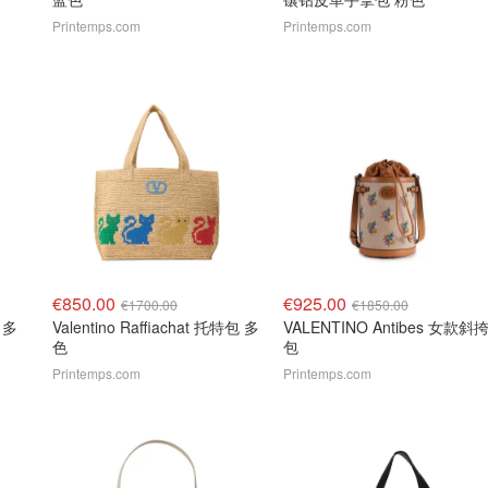
Printemps.com
Printemps.com
€850.00
€925.00
€1700.00
€1850.00
 多
Valentino Raffiachat 托特包 多
VALENTINO Antibes 女款斜
色
包
Printemps.com
Printemps.com