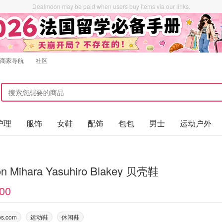
Dealmoon may be paid when users buy items via our links.
商家导航
社区
护理
服饰
女鞋
配饰
包包
男士
运动户外
on Mihara Yasuhiro Blakey 贝壳鞋
00
ps.com
运动鞋
休闲鞋