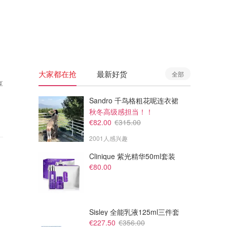
🇦🇺
澳洲
🇳🇿
新西兰
大家都在抢
最新好货
全部
享
Sandro 千鸟格粗花呢连衣裙
秋冬高级感担当！！
€82.00
€315.00
2001人感兴趣
Clinique 紫光精华50ml套装
€80.00
Sisley 全能乳液125ml三件套
€227.50
€356.00