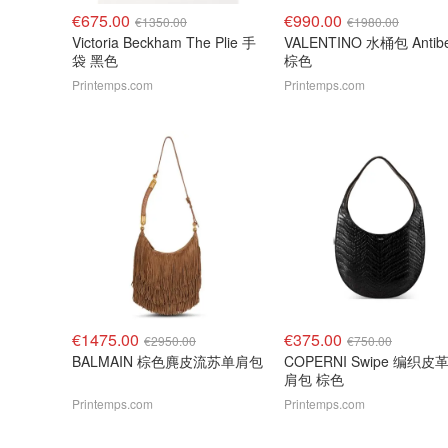
€675.00
€990.00
€1350.00
€1980.00
Victoria Beckham The Plie 手
VALENTINO 水桶包 Antib
袋 黑色
棕色
Printemps.com
Printemps.com
€1475.00
€375.00
€2950.00
€750.00
BALMAIN 棕色麂皮流苏单肩包
COPERNI Swipe 编织皮
肩包 棕色
Printemps.com
Printemps.com