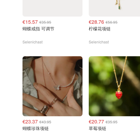
€15.57
€28.76
€35.95
€56.95
蝴蝶戒指 可调节
柠檬花项链
Selenichast
Selenichast
€23.37
€20.77
€43.95
€35.95
蝴蝶珍珠项链
草莓项链