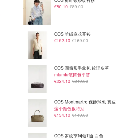
COS 荷叶领条纹衬衫
€80.10
€89.00
COS 羊绒麻花开衫
€152.10
€169.00
COS 圆筒形手拿包 纹理皮革
miumiu笔筒包平替
€18.82
€23.37
€52.95
€35.95
€224.10
€249.00
双层珍珠Choker
紫水晶心形珍珠手链
Selenichast
Selenichast
COS Montmartre 保龄球包 真皮
这个颜色很特别
€134.10
€149.00
COS 罗纹亨利领T恤 白色