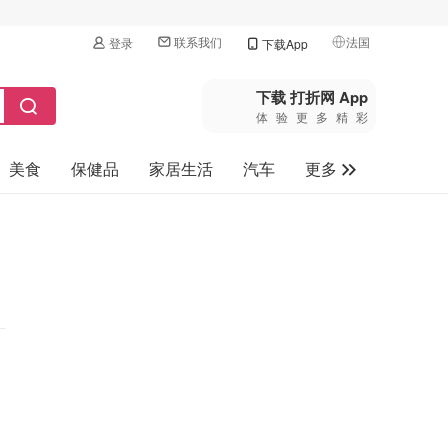
联系我们
法国
登录
下载App
🇺🇸
美国
下载 打折网 App
体验更多精彩
🇨🇳
中国
美食
保健品
家居生活
汽车
更多
🇨🇦
加拿大
🇬🇧
家电数码
英国
母婴玩具
🇩🇪
德国
旅游
🇫🇷
法国
🇮🇹
意大利
🇦🇺
澳洲
🇳🇿
新西兰