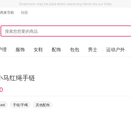
Dealmoon may be paid when users buy items via our links.
商家导航
社区
护理
服饰
女鞋
配饰
包包
男士
运动户外
小马红绳手链
0
ast
手链/手镯
其他配饰