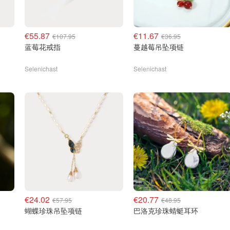
€55.87
€11.67
€107.95
€36.95
蓝莓花戒指
蔓越莓吊坠项链
Selenichast
Selenichast
€24.02
€20.77
€57.95
€48.95
蝴蝶珍珠吊坠项链
巴洛克珍珠蜻蜓耳环