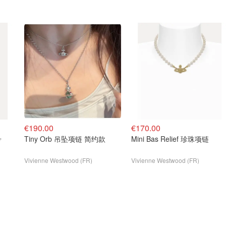
€190.00
€170.00
号
Tiny Orb 吊坠项链 简约款
Mini Bas Relief 珍珠项链
Vivienne Westwood (FR)
Vivienne Westwood (FR)