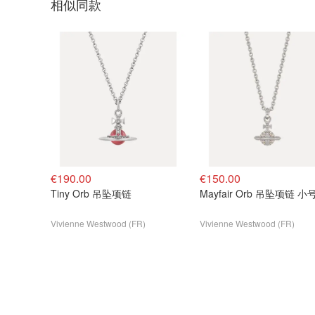
相似同款
€190.00
€150.00
Tiny Orb 吊坠项链
Mayfair Orb 吊坠项链 小
Vivienne Westwood (FR)
Vivienne Westwood (FR)