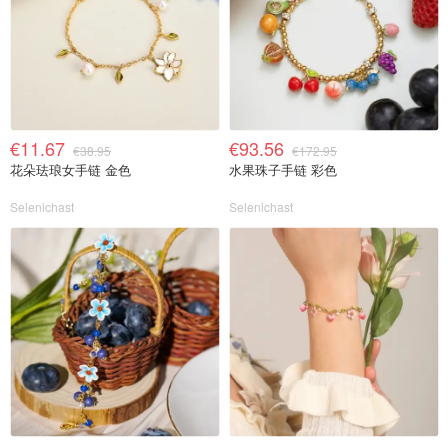
€11.67
€93.56
€38.95
€172.95
花朵珐琅女手链 金色
水果珠子手链 彩色
Selenichast
Selenichast