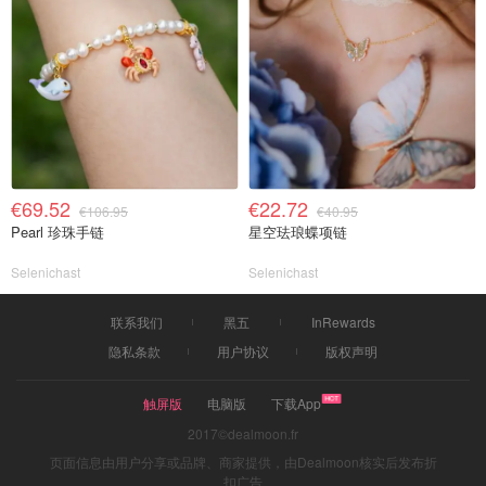
€69.52
€22.72
€106.95
€40.95
Pearl 珍珠手链
星空珐琅蝶项链
Selenichast
Selenichast
联系我们
黑五
InRewards
隐私条款
用户协议
版权声明
触屏版
电脑版
下载App
2017©dealmoon.fr
页面信息由用户分享或品牌、商家提供，由Dealmoon核实后发布折
扣广告