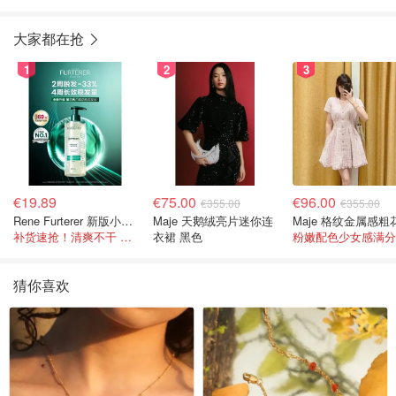
大家都在抢
1
2
3
€19.89
€75.00
€96.00
€355.00
€355.00
Rene Furterer 新版小白珠洗发水 500ml
Maje 天鹅绒亮片迷你连
补货速抢！清爽不干 蓬松强韧秀发
衣裙 黑色
粉嫩配色少女感满分
猜你喜欢