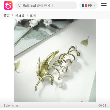
🇫🇷
4折！lulu周四疯狂上新
FR
Boticinal 夏促开抢！
还没结束！&OtherStories大促
Joybuy变相75折 随时失效
速领！Stanley独家85折
疑似霸哥！Camper额外叠85折
Zalando 奥莱闪促！每日更新
Moncler反季囤！5折起+叠9折
Coach Brooklyn仅€192
首页
抢好货
配饰
Selenichast
06-23