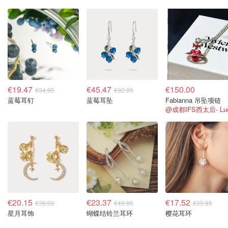
€19.47
€45.47
€150.00
€34.95
€92.95
蓝莓耳钉
蓝莓耳坠
Fabianna 吊坠项链
@成都IFS西太后- Lu
€20.15
€23.37
€17.52
€36.00
€49.95
€35.95
星月耳饰
蝴蝶结铃兰耳环
樱花耳环