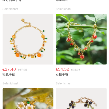
Selenichast
Selenichast
€37.40
€34.52
€67.95
€93.95
橙色手链
石榴手链
Selenichast
Selenichast