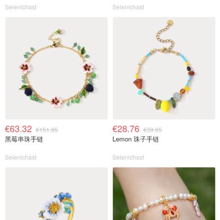
Selenichast
Selenichast
€63.32
€28.76
€151.95
€39.95
黑莓串珠手链
Lemon 珠子手链
Selenichast
Selenichast