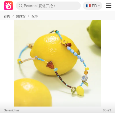
Boticinal 夏促开抢！
🇫🇷
4折！lulu周四疯狂上新
FR
还没结束！&OtherStories大促
Joybuy变相75折 随时失效
速领！Stanley独家85折
疑似霸哥！Camper额外叠85折
Zalando 奥莱闪促！每日更新
Moncler反季囤！5折起+叠9折
Coach Brooklyn仅€192
首页
抢好货
配饰
Selenichast
06-23