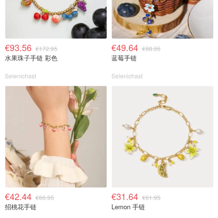
€93.56
€49.64
€172.95
€98.95
水果珠子手链 彩色
蓝莓手链
Selenichast
Selenichast
€42.44
€31.64
€66.95
€61.95
招桃花手链
Lemon 手链