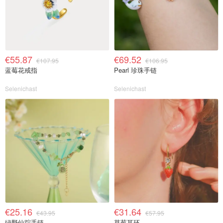
€55.87
€69.52
€107.95
€106.95
蓝莓花戒指
Pearl 珍珠手链
Selenichast
Selenichast
€25.16
€31.64
€43.95
€57.95
绿野仙踪手链
草莓耳环