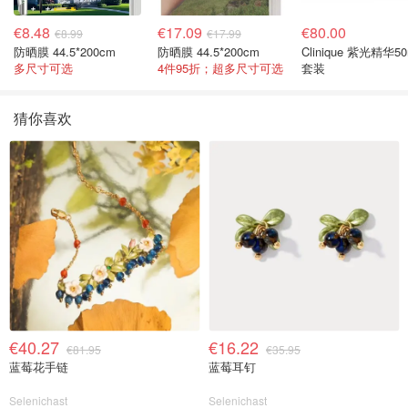
€8.48
€17.09
€80.00
€8.99
€17.99
防晒膜 44.5*200cm
防晒膜 44.5*200cm
Clinique 紫光精华50
多尺寸可选
4件95折；超多尺寸可选
套装
猜你喜欢
€40.27
€16.22
€81.95
€35.95
蓝莓花手链
蓝莓耳钉
Selenichast
Selenichast