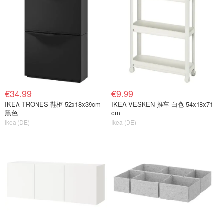
€34.99
€9.99
IKEA TRONES 鞋柜 52x18x39cm
IKEA VESKEN 推车 白色 54x18x71
黑色
cm
Ikea (DE)
Ikea (DE)