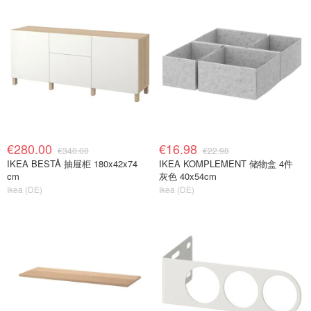
€280.00
€16.98
€340.00
€22.98
IKEA BESTÅ 抽屉柜 180x42x74
IKEA KOMPLEMENT 储物盒 4件
cm
灰色 40x54cm
Ikea (DE)
Ikea (DE)