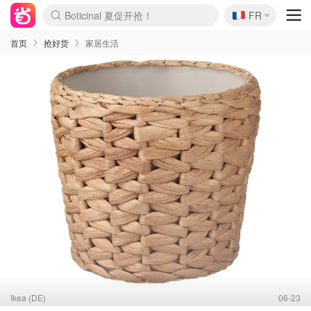
Boticinal 夏促开抢！
🇫🇷
4折！lulu周四疯狂上新
FR
还没结束！&OtherStories大促
Joybuy变相75折 随时失效
速领！Stanley独家85折
疑似霸哥！Camper额外叠85折
Zalando 奥莱闪促！每日更新
Moncler反季囤！5折起+叠9折
Coach Brooklyn仅€192
首页
抢好货
家居生活
Ikea (DE)
06-23