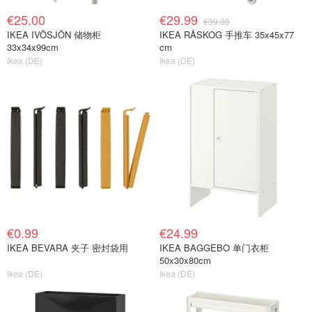
€25.00
€29.99
€39.00
IKEA IVÖSJÖN 储物柜
IKEA RÅSKOG 手推车 35x45x77
33x34x99cm
cm
Ikea (DE)
Ikea (DE)
€0.99
€24.99
IKEA BEVARA 夹子 密封袋用
IKEA BAGGEBO 单门衣柜
50x30x80cm
Ikea (DE)
Ikea (DE)