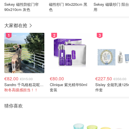
Sekey 磁性防蚊门帘
磁性纱门 90x220cm 黑
Sekey 磁吸纱门 阳
90x210cm 灰色
色
用
大家都在抢
1
2
3
€82.00
€80.00
€227.50
€315.00
€356.00
Sandro 千鸟格粗花呢连衣裙
Clinique 紫光精华50ml
Sisley 全能乳液125
秋冬高级感担当！！
套装
件套
猜你喜欢