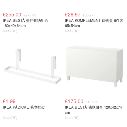
€255.00
€26.97
€270.00
€35.97
IKEA BESTÅ 壁挂收纳组合
IKEA KOMPLEMENT 储物盒 6件装
180x42x64cm
65x54cm
Ikea (DE)
Ikea (DE)
€1.99
€175.00
€195.00
IKEA PÅLYCKE 毛巾挂架
IKEA BESTÅ 储物组合 120x42x74
cm
Ikea (DE)
Ikea (DE)