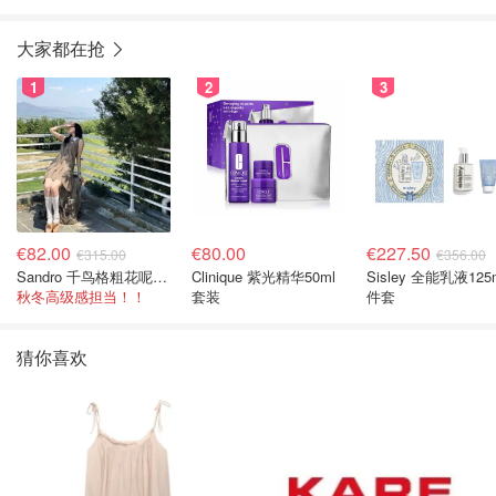
大家都在抢
1
2
3
€82.00
€80.00
€227.50
€315.00
€356.00
Sandro 千鸟格粗花呢连衣裙
Clinique 紫光精华50ml
Sisley 全能乳液125
秋冬高级感担当！！
套装
件套
猜你喜欢