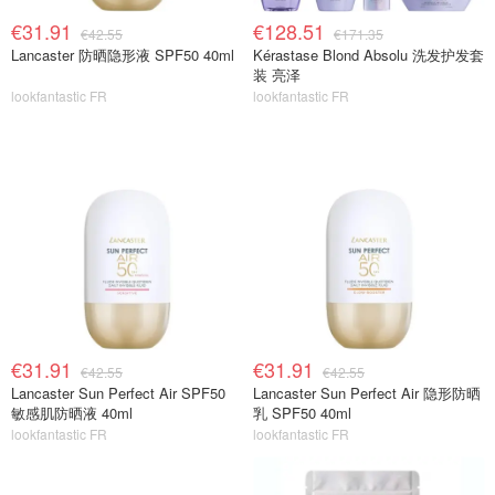
€31.91
€128.51
€42.55
€171.35
Lancaster 防晒隐形液 SPF50 40ml
Kérastase Blond Absolu 洗发护发套
装 亮泽
lookfantastic FR
lookfantastic FR
€31.91
€31.91
€42.55
€42.55
Lancaster Sun Perfect Air SPF50
Lancaster Sun Perfect Air 隐形防晒
敏感肌防晒液 40ml
乳 SPF50 40ml
lookfantastic FR
lookfantastic FR