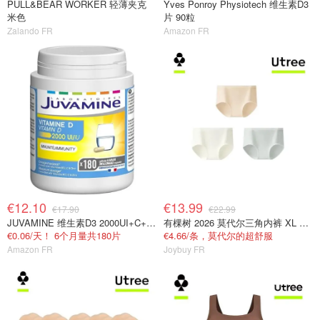
PULL&BEAR WORKER 轻薄夹克
Yves Ponroy Physiotech 维生素D3
米色
片 90粒
Zalando FR
Amazon FR
€12.10
€13.99
€17.90
€22.99
JUVAMINE 维生素D3 2000UI+C+B+锌 免疫抗疲劳
有棵树 2026 莫代尔三角内裤 XL 女士抗菌
€0.06/天！ 6个月量共180片
€4.66/条，莫代尔的超舒服
Amazon FR
Joybuy FR