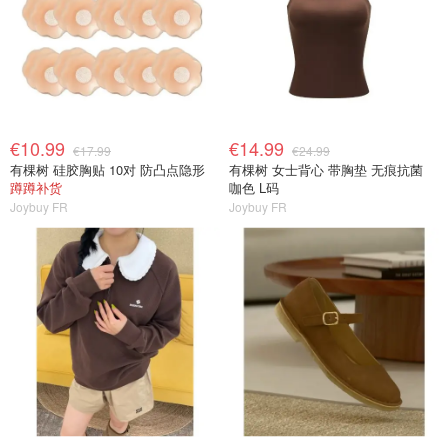
€10.99
€14.99
€17.99
€24.99
有棵树 硅胶胸贴 10对 防凸点隐形
有棵树 女士背心 带胸垫 无痕抗菌
蹲蹲补货
咖色 L码
Joybuy FR
Joybuy FR