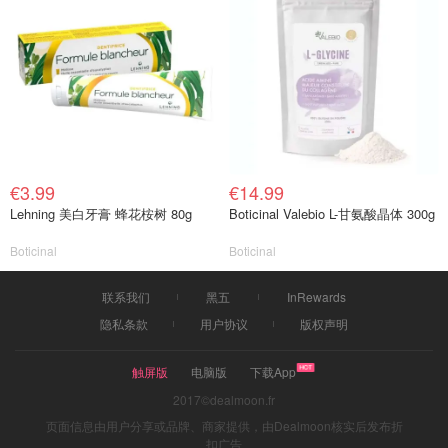
€3.99
€14.99
Lehning 美白牙膏 蜂花桉树 80g
Boticinal Valebio L-甘氨酸晶体 300g
Boticinal
Boticinal
联系我们
黑五
InRewards
隐私条款
用户协议
版权声明
触屏版
电脑版
下载App
2017©dealmoon.fr
页面信息由用户分享或品牌、商家提供，由Dealmoon核实后发布折
扣广告