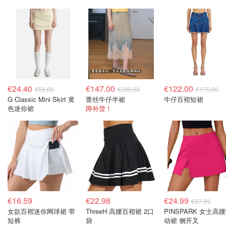
€24.40
€147.00
€122.00
€55.00
€295.00
€175.00
G Classic Mini Skirt 黄
蕾丝牛仔半裙
牛仔百褶短裙
色迷你裙
蹲补货！
€16.59
€22.98
€24.99
€27.99
女款百褶迷你网球裙 带
ThreeH 高腰百褶裙 2口
PINSPARK 女士高
短裤
袋
动裙 侧开叉