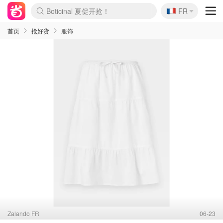
🇫🇷
4折！lulu周四疯狂上新
FR
Boticinal 夏促开抢！
还没结束！&OtherStories大促
Joybuy变相75折 随时失效
速领！Stanley独家85折
疑似霸哥！Camper额外叠85折
Zalando 奥莱闪促！每日更新
Moncler反季囤！5折起+叠9折
Coach Brooklyn仅€192
首页
抢好货
服饰
Zalando FR
06-23