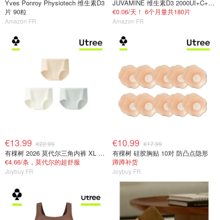
Yves Ponroy Physiotech 维生素D3
JUVAMINE 维生素D3 2000UI+C+B+锌 免疫抗疲劳
片 90粒
€0.06/天！ 6个月量共180片
Amazon FR
Amazon FR
€13.99
€10.99
€22.99
€17.99
有棵树 2026 莫代尔三角内裤 XL 女士抗菌
有棵树 硅胶胸贴 10对 防凸点隐形
€4.66/条，莫代尔的超舒服
蹲蹲补货
Joybuy FR
Joybuy FR