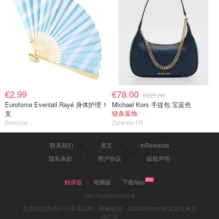
€2.99
€78.00
€225.00
Euroforce Eventail Rayé 身体护理 1
Michael Kors 手提包 宝蓝色
支
链条装饰
Boticinal
Zalando FR
联系我们
黑五
InRewards
隐私条款
用户协议
版权声明
触屏版
电脑版
下载App
2017©dealmoon.fr
页面信息由用户分享或品牌、商家提供，由Dealmoon核实后发布折
扣广告