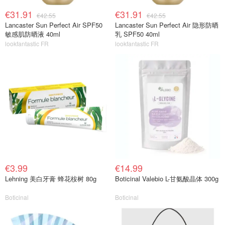
€31.91
€31.91
€42.55
€42.55
Lancaster Sun Perfect Air SPF50
Lancaster Sun Perfect Air 隐形防晒
敏感肌防晒液 40ml
乳 SPF50 40ml
lookfantastic FR
lookfantastic FR
€3.99
€14.99
Lehning 美白牙膏 蜂花桉树 80g
Boticinal Valebio L-甘氨酸晶体 300g
Boticinal
Boticinal