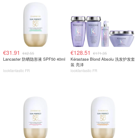
€31.91
€128.51
€42.55
€171.35
Lancaster 防晒隐形液 SPF50 40ml
Kérastase Blond Absolu 洗发护发套
装 亮泽
lookfantastic FR
lookfantastic FR