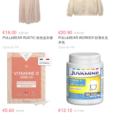
€18.00
€20.90
€32.99
€45.99
PULL&BEAR RUSTIC 粉色连衣裙
PULL&BEAR WORKER 轻薄夹克
米色
Zalando FR
Zalando FR
€5.60
€12.10
€5.90
€17.90