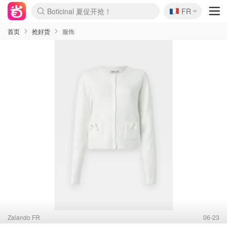
Boticinal 夏促开抢！
🇫🇷
4折！lulu周四疯狂上新
FR
还没结束！&OtherStories大促
Joybuy变相75折 随时失效
速领！Stanley独家85折
疑似霸哥！Camper额外叠85折
Zalando 奥莱闪促！每日更新
Moncler反季囤！5折起+叠9折
Coach Brooklyn仅€192
首页
抢好货
服饰
Zalando FR
06-23