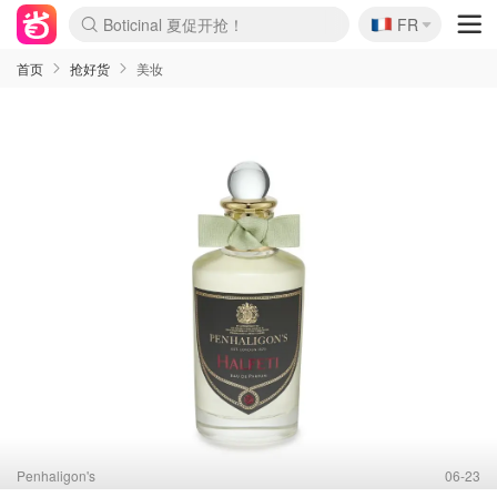
🇫🇷
4折！lulu周四疯狂上新
FR
Boticinal 夏促开抢！
还没结束！&OtherStories大促
Joybuy变相75折 随时失效
速领！Stanley独家85折
疑似霸哥！Camper额外叠85折
Zalando 奥莱闪促！每日更新
Moncler反季囤！5折起+叠9折
Coach Brooklyn仅€192
首页
抢好货
美妆
Penhaligon's
06-23