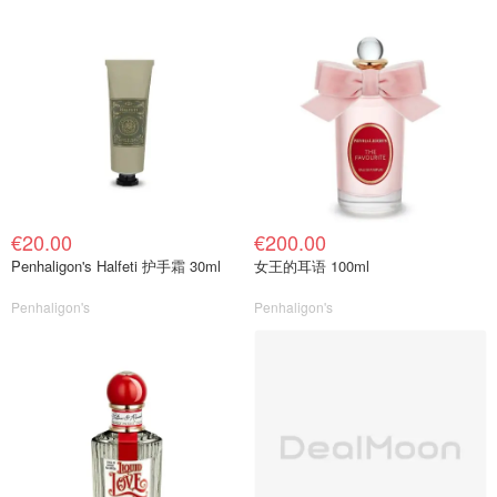
€20.00
€200.00
Penhaligon's Halfeti 护手霜 30ml
女王的耳语 100ml
Penhaligon's
Penhaligon's