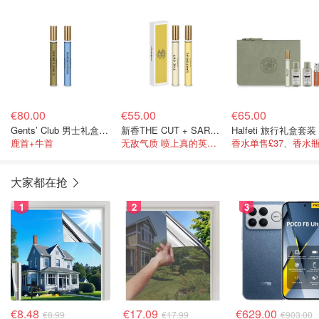
€80.00
€55.00
€65.00
Gents’ Club 男士礼盒套装
新香THE CUT + SARTORIAL 10ML
Halfeti 旅行礼盒套装
鹿首+牛首
无敌气质 喷上真的英国老绅士人了
大家都在抢
1
2
3
€8.48
€17.09
€629.00
€8.99
€17.99
€903.00