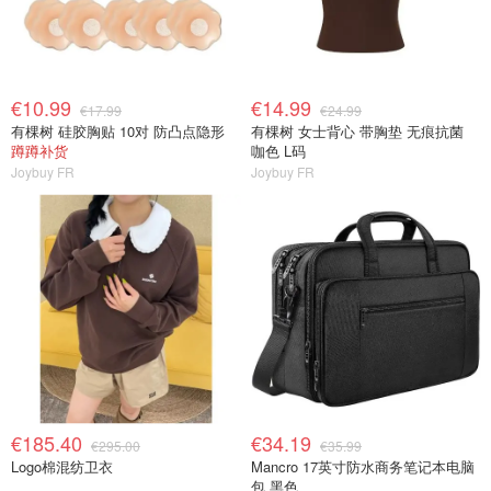
€10.99
€14.99
€17.99
€24.99
有棵树 硅胶胸贴 10对 防凸点隐形
有棵树 女士背心 带胸垫 无痕抗菌
蹲蹲补货
咖色 L码
Joybuy FR
Joybuy FR
€185.40
€34.19
€295.00
€35.99
Logo棉混纺卫衣
Mancro 17英寸防水商务笔记本电脑
包 黑色