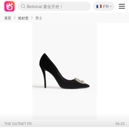
Boticinal 夏促开抢！
🇫🇷
4折！lulu周四疯狂上新
FR
还没结束！&OtherStories大促
Joybuy变相75折 随时失效
速领！Stanley独家85折
疑似霸哥！Camper额外叠85折
Zalando 奥莱闪促！每日更新
Moncler反季囤！5折起+叠9折
Coach Brooklyn仅€192
首页
抢好货
男士
THE OUTNET FR
06-23