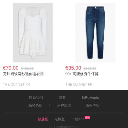
€70.00
€35.00
€466.00
€342.00
亮片褶皱网纱迷你连衣裙
90s 高腰修身牛仔裤
THE OUTNET FR
THE OUTNET FR
联系我们
黑五
InRewards
隐私条款
用户协议
版权声明
触屏版
电脑版
下载App
2017©dealmoon.fr