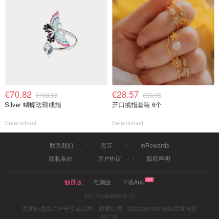
€70.82
€28.57
€108.95
€58.95
Silver 蝴蝶珐琅戒指
开口戒指套装 6个
Selenichast
Selenichast
联系我们
黑五
InRewards
隐私条款
用户协议
版权声明
触屏版
电脑版
下载App
2017©dealmoon.fr
页面信息由用户分享或品牌、商家提供，由Dealmoon核实后发布折
扣广告