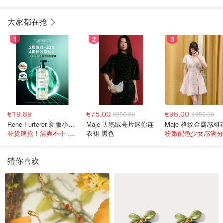
大家都在抢
1
2
3
€19.89
€75.00
€96.00
€355.00
€355.00
Rene Furterer 新版小白珠洗发水 500ml
Maje 天鹅绒亮片迷你连
补货速抢！清爽不干 蓬松强韧秀发
衣裙 黑色
粉嫩配色少女感满分
猜你喜欢