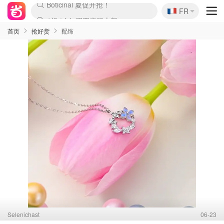
🇫🇷
4折！lulu周四疯狂上新
FR
Boticinal 夏促开抢！
还没结束！&OtherStories大促
Joybuy变相75折 随时失效
速领！Stanley独家85折
疑似霸哥！Camper额外叠85折
Zalando 奥莱闪促！每日更新
Moncler反季囤！5折起+叠9折
Coach Brooklyn仅€192
首页
抢好货
配饰
Selenichast
06-23