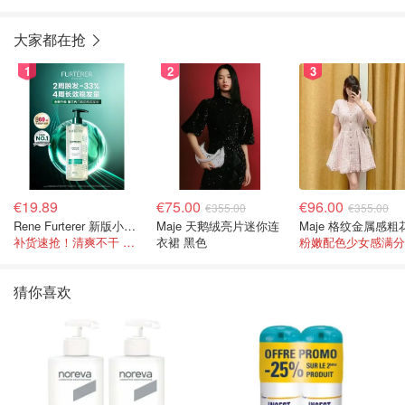
大家都在抢
1
2
3
€19.89
€75.00
€96.00
€355.00
€355.00
Rene Furterer 新版小白珠洗发水 500ml
Maje 天鹅绒亮片迷你连
补货速抢！清爽不干 蓬松强韧秀发
衣裙 黑色
粉嫩配色少女感满分
猜你喜欢