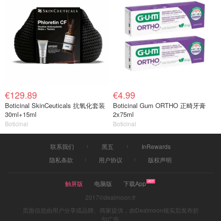
€129.89
€4.99
Boticinal SkinCeuticals 抗氧化套装
Boticinal Gum ORTHO 正畸牙膏
30ml+15ml
2x75ml
Boticinal
Boticinal
联系我们
黑五
InRewards
隐私条款
用户协议
版权声明
触屏版
电脑版
下载App
2017©dealmoon.fr
页面信息由用户分享或品牌、商家提供，由Dealmoon核实后发布折
扣广告