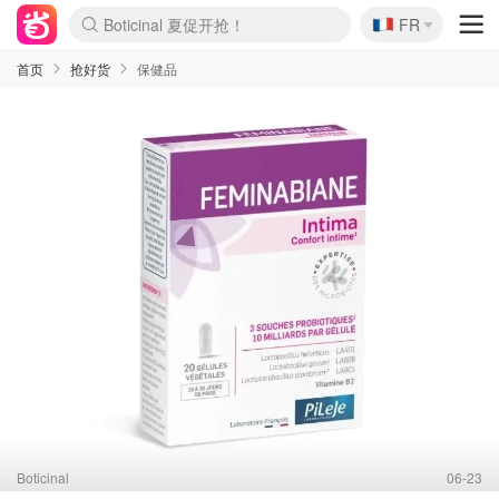
🇫🇷
4折！lulu周四疯狂上新
FR
Boticinal 夏促开抢！
还没结束！&OtherStories大促
Joybuy变相75折 随时失效
速领！Stanley独家85折
疑似霸哥！Camper额外叠85折
Zalando 奥莱闪促！每日更新
Moncler反季囤！5折起+叠9折
Coach Brooklyn仅€192
首页
抢好货
保健品
Boticinal
06-23