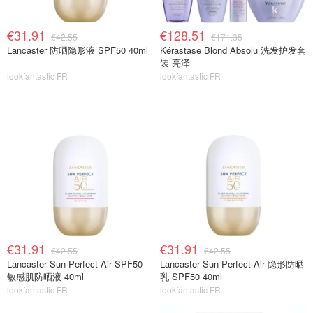
€31.91
€128.51
€42.55
€171.35
Lancaster 防晒隐形液 SPF50 40ml
Kérastase Blond Absolu 洗发护发套
装 亮泽
lookfantastic FR
lookfantastic FR
€31.91
€31.91
€42.55
€42.55
Lancaster Sun Perfect Air SPF50
Lancaster Sun Perfect Air 隐形防晒
敏感肌防晒液 40ml
乳 SPF50 40ml
lookfantastic FR
lookfantastic FR