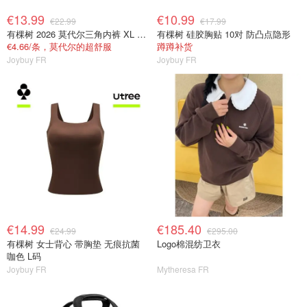
€13.99
€10.99
€22.99
€17.99
有棵树 2026 莫代尔三角内裤 XL 女士抗菌
有棵树 硅胶胸贴 10对 防凸点隐形
€4.66/条，莫代尔的超舒服
蹲蹲补货
Joybuy FR
Joybuy FR
€14.99
€185.40
€24.99
€295.00
有棵树 女士背心 带胸垫 无痕抗菌
Logo棉混纺卫衣
咖色 L码
Joybuy FR
Mytheresa FR