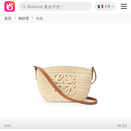
Boticinal 夏促开抢！
🇫🇷
4折！lulu周四疯狂上新
FR
还没结束！&OtherStories大促
Joybuy变相75折 随时失效
速领！Stanley独家85折
疑似霸哥！Camper额外叠85折
Zalando 奥莱闪促！每日更新
Moncler反季囤！5折起+叠9折
Coach Brooklyn仅€192
首页
抢好货
包包
Suit
06-23