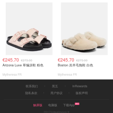
€245.70
€245.70
€273.00
€273.00
Arizona Luxe 草编凉鞋 粉色
Boston 羔羊毛拖鞋 白色
Mytheresa FR
Mytheresa FR
联系我们
黑五
InRewards
隐私条款
用户协议
版权声明
触屏版
电脑版
下载App
2017©dealmoon.fr