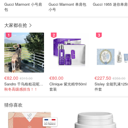
Gucci Marmont 小号肩
Gucci Marmont 单肩包
Gucci 1955 迷你单
包
小号
大家都在抢
1
2
3
€82.00
€80.00
€227.50
€315.00
€356.00
Sandro 千鸟格粗花呢连衣裙
Clinique 紫光精华50ml
Sisley 全能乳液125
秋冬高级感担当！！
套装
件套
猜你喜欢