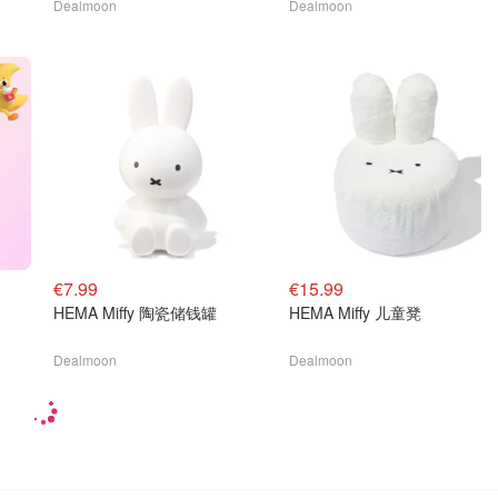
Dealmoon
Dealmoon
€7.99
€15.99
HEMA Miffy 陶瓷储钱罐
HEMA Miffy 儿童凳
Dealmoon
Dealmoon