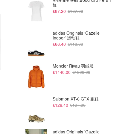
Vivienne Westwood Orb Peru T
恤
€87.20
€167.00
adidas Originals 'Gazelle
Indoor' 运动鞋
€66.40
€118.00
Moncler Rivau 羽绒服
€1440.00
€1800.00
€79.99
€125.00
€109.99
€160.00
Decathlon 公路骑行鞋 EDR Air
ON Cloudvista 2 女款越野跑鞋
灰色
Dealmoon
Dealmoon
Salomon XT-6 GTX 跑鞋
€126.40
€197.00
adidas Originals 'Gazelle