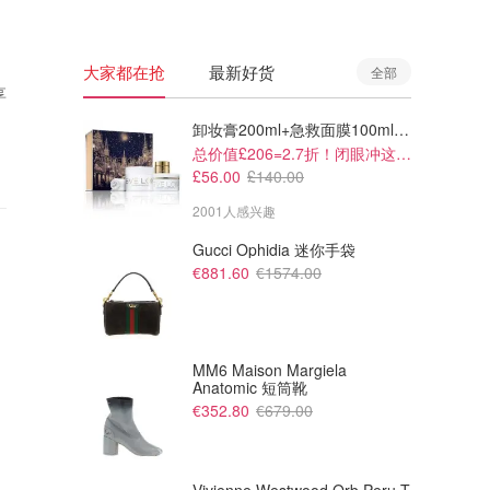
大家都在抢
最新好货
全部
享
卸妆膏200ml+急救面膜100ml+青春面霜15ml
总价值£206=2.7折！闭眼冲这套！
£56.00
£140.00
2001人感兴趣
Gucci Ophidia 迷你手袋
€881.60
€1574.00
MM6 Maison Margiela
Anatomic 短筒靴
€352.80
€679.00