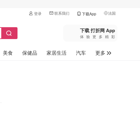
联系我们
法国
登录
下载App
🇺🇸
美国
下载 打折网 App
体验更多精彩
🇨🇳
中国
美食
保健品
家居生活
汽车
更多
🇨🇦
加拿大
🇬🇧
家电数码
英国
母婴玩具
🇩🇪
德国
旅游
🇫🇷
法国
🇮🇹
意大利
🇦🇺
澳洲
🇳🇿
新西兰