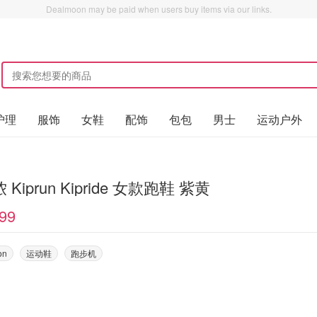
Dealmoon may be paid when users buy items via our links.
护理
服饰
女鞋
配饰
包包
男士
运动户外
Kiprun Kipride 女款跑鞋 紫黄
99
on
运动鞋
跑步机