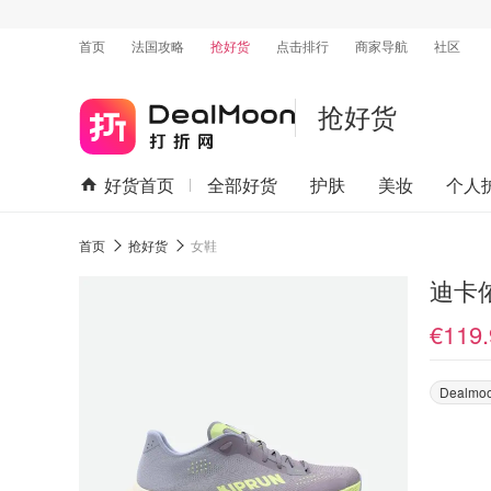
首页
法国攻略
抢好货
点击排行
商家导航
社区
抢好货
好货首页
全部好货
护肤
美妆
个人
首页
抢好货
女鞋
迪卡侬 
€119.
Dealmo