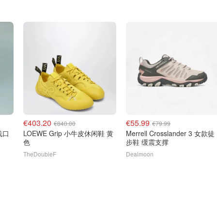
€403.20
€55.99
€840.00
€79.99
纱浅口
LOEWE Grip 小牛皮休闲鞋 黄
Merrell Crosslander 3 女款徒
色
步鞋 缓震支撑
TheDoubleF
Dealmoon