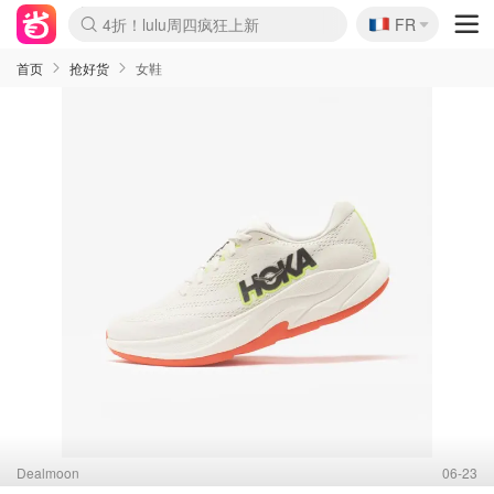
🇫🇷
4折！lulu周四疯狂上新
FR
Boticinal 夏促开抢！
还没结束！&OtherStories大促
Joybuy变相75折 随时失效
速领！Stanley独家85折
疑似霸哥！Camper额外叠85折
Zalando 奥莱闪促！每日更新
Moncler反季囤！5折起+叠9折
Coach Brooklyn仅€192
首页
抢好货
女鞋
Dealmoon
06-23