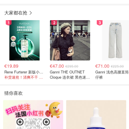
男
大家都在抢
1
2
3
€19.89
€47.00
€71.00
€295.00
€225.00
Rene Furterer 新版小白珠洗发水 500ml
Ganni THE OUTNET
Ganni 浅色高腰直
补货速抢！清爽不干 蓬松强韧秀发
Cloque 连衣裙 黑色迷你
仔裤
款
猜你喜欢