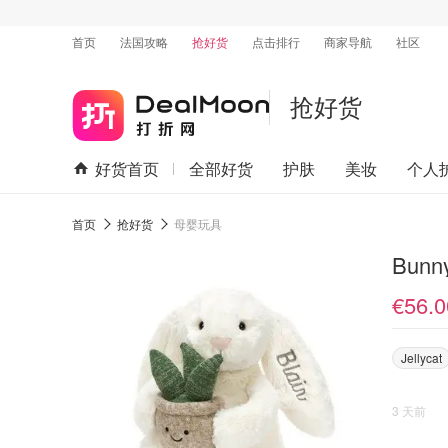
首页
法国攻略
抢好货
点击排行
商家导航
社区
抢好货
好货首页
全部好货
护肤
美妆
个人
首页
抢好货
母婴玩具
Bun
€56.0
Jellycat
3 天前