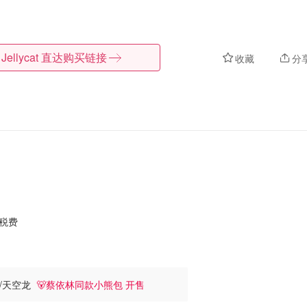
Jellycat
直达购买链接
收藏
分
含税费
熊/天空龙
🐻蔡依林同款小熊包 开售