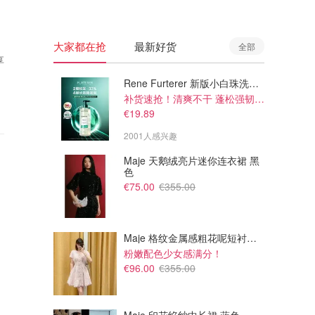
大家都在抢
最新好货
全部
享
Rene Furterer 新版小白珠洗发水 500ml
补货速抢！清爽不干 蓬松强韧秀发
€19.89
2001人感兴趣
Maje 天鹅绒亮片迷你连衣裙 黑
色
€75.00
€355.00
Maje 格纹金属感粗花呢短衬衫裙
粉嫩配色少女感满分！
€96.00
€355.00