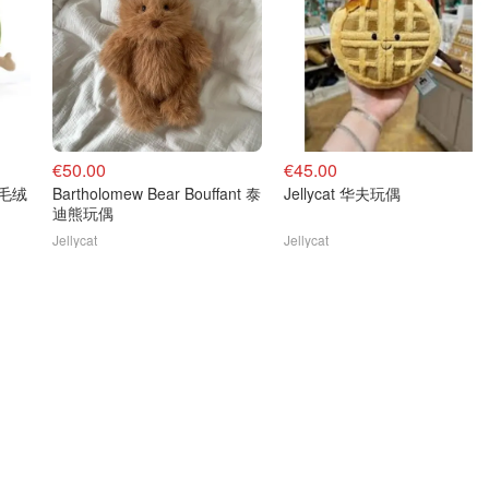
€50.00
€45.00
Bartholomew Bear Bouffant 泰
Jellycat 华夫玩偶
迪熊玩偶
Jellycat
Jellycat