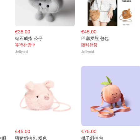
€35.00
€45.00
钻石戒指 公仔
巴塞罗熊 包包
等待补货中
随时补货
Jellycat
Jellycat
€45.00
€75.00
学生服
猪猪斜挎包 粉色
桃子斜挎包