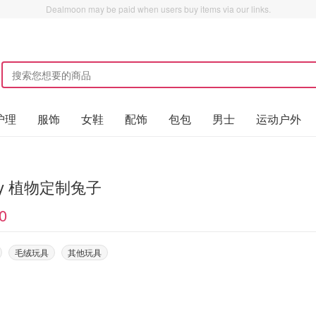
Dealmoon may be paid when users buy items via our links.
护理
服饰
女鞋
配饰
包包
男士
运动户外
ny 植物定制兔子
0
毛绒玩具
其他玩具