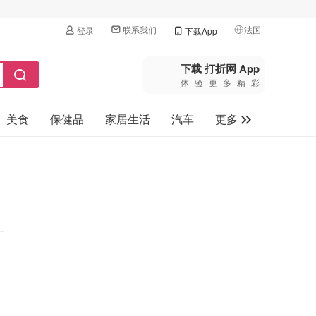
联系我们
法国
登录
下载App
🇺🇸
美国
下载 打折网 App
体验更多精彩
🇨🇳
中国
美食
保健品
家居生活
汽车
更多
🇨🇦
加拿大
🇬🇧
家电数码
英国
母婴玩具
🇩🇪
德国
旅游
🇫🇷
法国
🇮🇹
意大利
🇦🇺
澳洲
🇳🇿
新西兰