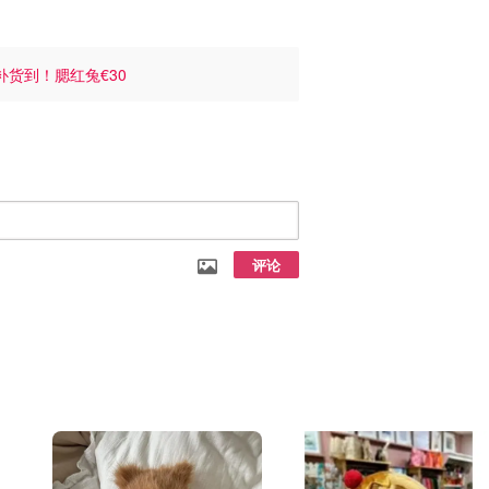
补货到！腮红兔€30
评论