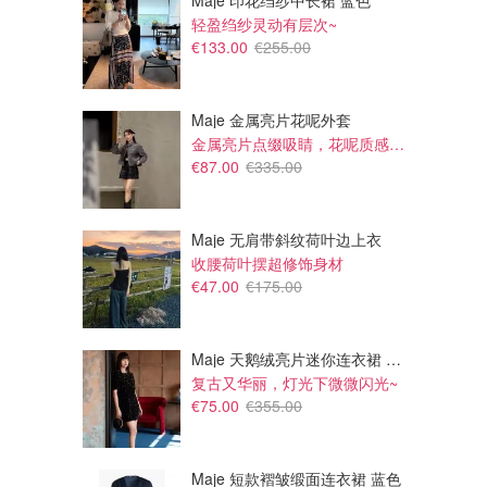
Maje 印花绉纱中长裙 蓝色
轻盈绉纱灵动有层次~
€133.00
€255.00
Maje 金属亮片花呢外套
金属亮片点缀吸睛，花呢质感高级又显贵
€87.00
€335.00
Maje 无肩带斜纹荷叶边上衣
收腰荷叶摆超修饰身材
€47.00
€175.00
Maje 天鹅绒亮片迷你连衣裙 黑色
复古又华丽，灯光下微微闪光~
€75.00
€355.00
Maje 短款褶皱缎面连衣裙 蓝色