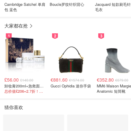
Cambridge Satchel 单肩
Boucle罗纹针织背心
Jacquard 短款刷毛
包 蓝色
毛衣
大家都在抢
1
2
3
£56.00
€881.60
€352.80
£140.00
€1574.00
€679.00
卸妆膏200ml+急救面膜100ml+青春面霜15ml
Gucci Ophidia 迷你手袋
MM6 Maison Margie
总价值£206=2.7折！闭眼冲这套！
Anatomic 短筒靴
猜你喜欢