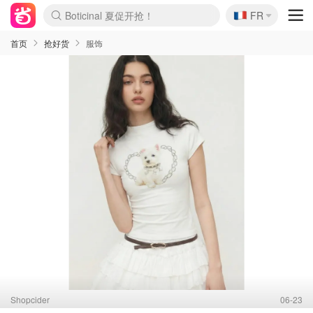
🇫🇷
Boticinal 夏促开抢！
FR
4折！lulu周四疯狂上新
还没结束！&OtherStories大促
Joybuy变相75折 随时失效
速领！Stanley独家85折
疑似霸哥！Camper额外叠85折
Zalando 奥莱闪促！每日更新
Moncler反季囤！5折起+叠9折
Coach Brooklyn仅€192
首页
抢好货
服饰
Shopcider
06-23