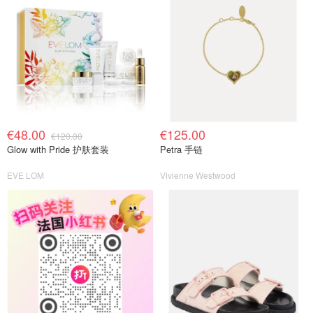
€48.00
€125.00
€120.00
Glow with Pride 护肤套装
Petra 手链
EVE LOM
Vivienne Westwood