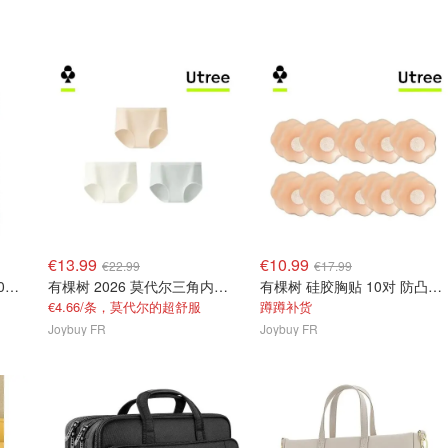
€13.99
€10.99
€22.99
€17.99
JUVAMINE 维生素D3 2000UI+C+B+锌 免疫抗疲劳
有棵树 2026 莫代尔三角内裤 XL 女士抗菌
有棵树 硅胶胸贴 10对 防凸点隐形
€4.66/条，莫代尔的超舒服
蹲蹲补货
Joybuy FR
Joybuy FR