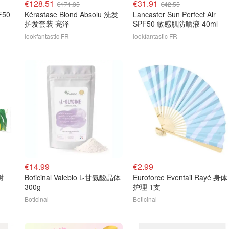
€128.51
€31.91
€171.35
€42.55
F50
Kérastase Blond Absolu 洗发
Lancaster Sun Perfect Air
护发套装 亮泽
SPF50 敏感肌防晒液 40ml
lookfantastic FR
lookfantastic FR
€14.99
€2.99
树
Boticinal Valebio L-甘氨酸晶体
Euroforce Eventail Rayé 身体
300g
护理 1支
Boticinal
Boticinal