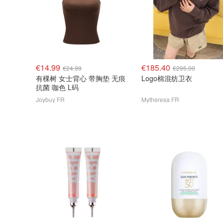
€14.99
€185.40
€24.99
€295.00
有棵树 女士背心 带胸垫 无痕
Logo棉混纺卫衣
抗菌 咖色 L码
Joybuy FR
Mytheresa FR