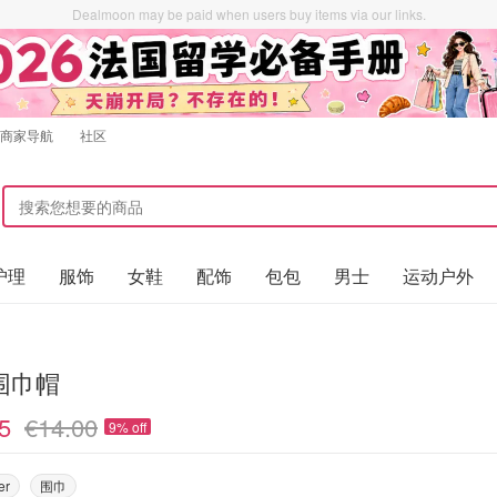
Dealmoon may be paid when users buy items via our links.
商家导航
社区
护理
服饰
女鞋
配饰
包包
男士
运动户外
围巾帽
5
€14.00
9% off
er
围巾