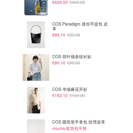
€629.00
€903.00
COS Paradigm 迷你手提包 皮
革
€89.10
€99.00
COS 荷叶领条纹衬衫
€80.10
€89.00
COS 羊绒麻花开衫
€152.10
€169.00
COS 圆筒形手拿包 纹理皮革
miumiu笔筒包平替