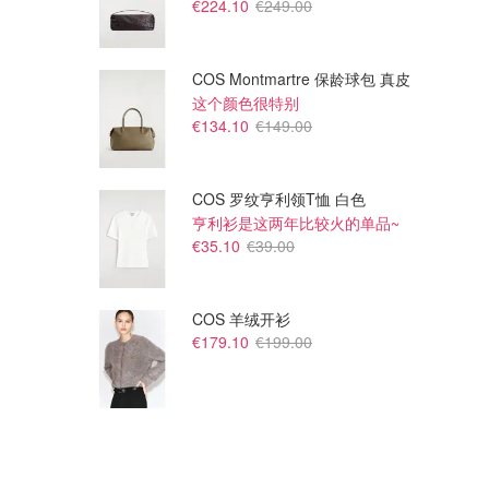
€224.10
€249.00
COS Montmartre 保龄球包 真皮
这个颜色很特别
€134.10
€149.00
COS 罗纹亨利领T恤 白色
€25.00
€25.00
亨利衫是这两年比较火的单品~
格纹羔羊毛围巾 黑蓝配色
羊毛围巾 豆沙粉奶茶色
€35.10
€39.00
2条€38，4条€72，加车自动减
2条€38，4条€72，加车自动减
Kiltane
Kiltane
COS 羊绒开衫
€179.10
€199.00