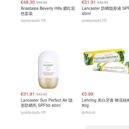
€48.30
€31.91
€69.00
€42.55
Anastasia Beverly Hills 腮红双
Lancaster 防晒隐形液 SP
色套装
40ml
lookfantastic FR
lookfantastic FR
€31.91
€3.99
€42.55
Lancaster Sun Perfect Air 隐
Lehning 美白牙膏 蜂花桉
形防晒乳 SPF50 40ml
80g
lookfantastic FR
Boticinal