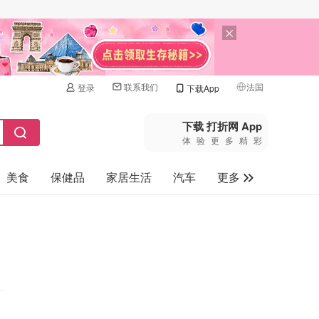
联系我们
法国
登录
下载App
🇺🇸
美国
下载 打折网 App
体验更多精彩
🇨🇳
中国
美食
保健品
家居生活
汽车
更多
🇨🇦
加拿大
🇬🇧
家电数码
英国
母婴玩具
🇩🇪
德国
旅游
🇫🇷
法国
🇮🇹
意大利