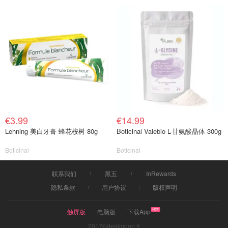
€3.99
€14.99
Lehning 美白牙膏 蜂花桉树 80g
Boticinal Valebio L-甘氨酸晶体 300g
Boticinal
Boticinal
联系我们
黑五
InRewards
隐私条款
用户协议
版权声明
触屏版
电脑版
下载App
2017©dealmoon.fr