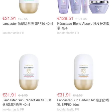
€31.91
€128.51
€42.55
€171.35
Lancaster 防晒隐形液 SPF50 40ml
Kérastase Blond Absolu 洗发护发套
装 亮泽
lookfantastic FR
lookfantastic FR
€31.91
€31.91
€42.55
€42.55
Lancaster Sun Perfect Air SPF50
Lancaster Sun Perfect Air 隐形防晒
敏感肌防晒液 40ml
乳 SPF50 40ml
lookfantastic FR
lookfantastic FR