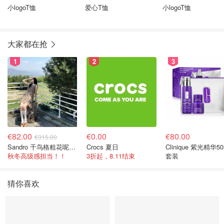
小logoT恤
爱心T恤
小logoT恤
大家都在抢
1
2
3
€82.00
€0.00
€80.00
€315.00
Sandro 千鸟格粗花呢连衣裙
Crocs 夏日
Clinique 紫光精华50
秋冬高级感担当！！
3折起，8.11结束
套装
猜你喜欢