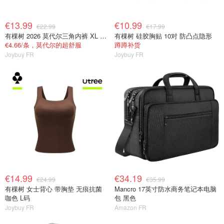
€13.99
€10.99
€22.99
€17.99
有棵树 2026 莫代尔三角内裤 XL 女士抗菌
有棵树 硅胶胸贴 10对 防凸点隐形
€4.66/条，莫代尔的超舒服
蹲蹲补货
Joybuy FR
Joybuy FR
€14.99
€34.19
€24.99
€35.99
有棵树 女士背心 带胸垫 无痕抗菌
Mancro 17英寸防水商务笔记本电脑
咖色 L码
包 黑色
Joybuy FR
Amazon FR