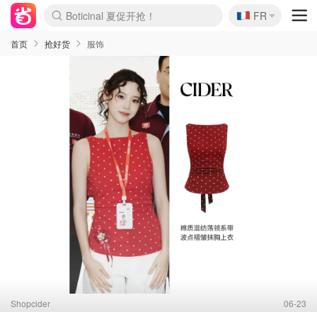
🇫🇷
4折！lulu周四疯狂上新
FR
还没结束！&OtherStories大促
Joybuy变相75折 随时失效
速领！Stanley独家85折
疑似霸哥！Camper额外叠85折
Zalando 奥莱闪促！每日更新
Moncler反季囤！5折起+叠9折
Coach Brooklyn仅€192
首页
抢好货
服饰
Shopcider
06-23