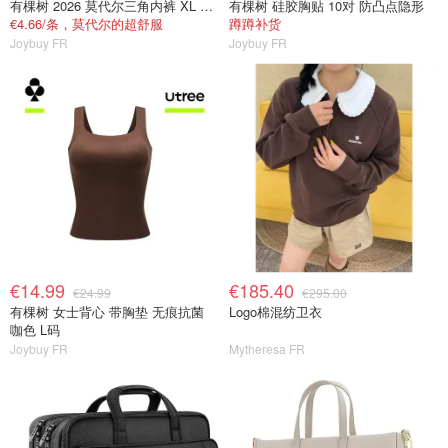
有棵树 2026 莫代尔三角内裤 XL 女士抗菌
有棵树 硅胶胸贴 10对 防凸点隐形
€4.66/条，莫代尔的超舒服
蹲蹲补货
Joybuy FR
Joybuy FR
€14.99
€185.40
€24.99
€295.00
有棵树 女士背心 带胸垫 无痕抗菌
Logo棉混纺卫衣
咖色 L码
Joybuy FR
Mytheresa FR