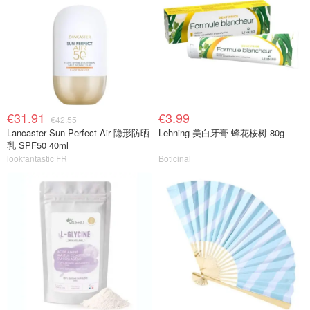
€31.91
€3.99
€42.55
Lancaster Sun Perfect Air 隐形防晒
Lehning 美白牙膏 蜂花桉树 80g
乳 SPF50 40ml
lookfantastic FR
Boticinal