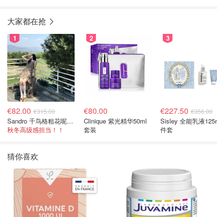
大家都在抢
1
2
3
€82.00
€80.00
€227.50
€315.00
€356.00
Sandro 千鸟格粗花呢连衣裙
Clinique 紫光精华50ml
Sisley 全能乳液125
秋冬高级感担当！！
套装
件套
猜你喜欢