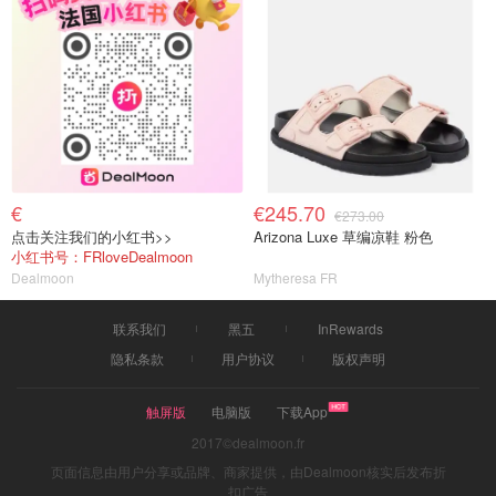
€
€245.70
€273.00
点击关注我们的小红书>>
Arizona Luxe 草编凉鞋 粉色
小红书号：FRloveDealmoon
Dealmoon
Mytheresa FR
联系我们
黑五
InRewards
隐私条款
用户协议
版权声明
触屏版
电脑版
下载App
2017©dealmoon.fr
页面信息由用户分享或品牌、商家提供，由Dealmoon核实后发布折
扣广告