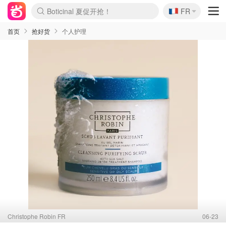
🇫🇷
4折！lulu周四疯狂上新
FR
Boticinal 夏促开抢！
还没结束！&OtherStories大促
Joybuy变相75折 随时失效
速领！Stanley独家85折
疑似霸哥！Camper额外叠85折
Zalando 奥莱闪促！每日更新
Moncler反季囤！5折起+叠9折
Coach Brooklyn仅€192
首页
抢好货
个人护理
Christophe Robin FR
06-23