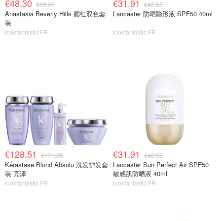
€48.30
€31.91
€69.00
€42.55
Anastasia Beverly Hills 腮红双色套
Lancaster 防晒隐形液 SPF50 40ml
装
lookfantastic FR
lookfantastic FR
€128.51
€31.91
€171.35
€42.55
Kérastase Blond Absolu 洗发护发套
Lancaster Sun Perfect Air SPF50
装 亮泽
敏感肌防晒液 40ml
lookfantastic FR
lookfantastic FR