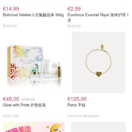
€14.99
€2.99
Boticinal Valebio L-甘氨酸晶体 300g
Euroforce Eventail Rayé 身体护理 1
支
Boticinal
Boticinal
€48.00
€125.00
€120.00
Glow with Pride 护肤套装
Petra 手链
EVE LOM
Vivienne Westwood