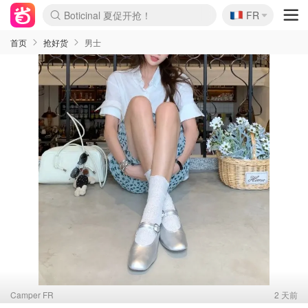
🇫🇷
4折！lulu周四疯狂上新
FR
还没结束！&OtherStories大促
Joybuy变相75折 随时失效
速领！Stanley独家85折
疑似霸哥！Camper额外叠85折
Zalando 奥莱闪促！每日更新
Moncler反季囤！5折起+叠9折
Coach Brooklyn仅€192
首页
抢好货
男士
Camper FR
2 天前