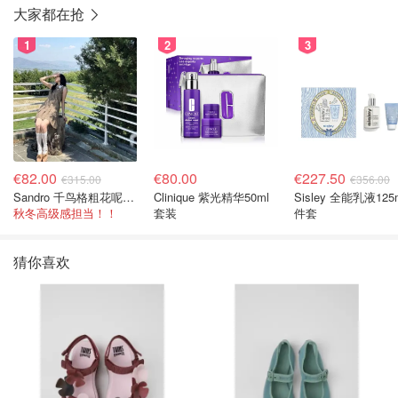
大家都在抢
1
2
3
€82.00
€80.00
€227.50
€315.00
€356.00
Sandro 千鸟格粗花呢连衣裙
Clinique 紫光精华50ml
Sisley 全能乳液125
秋冬高级感担当！！
套装
件套
猜你喜欢