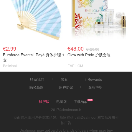
€2.99
€48.00
€120.00
Euroforce Eventail Rayé 身体护理 1
Glow with Pride 护肤套装
支
Boticinal
EVE LOM
联系我们
黑五
InRewards
隐私条款
用户协议
版权声明
触屏版
电脑版
下载App
2017©dealmoon.fr
页面信息由用户分享或品牌、商家提供，由Dealmoon核实后发布折
扣广告
Dealmoon may get paid by brands or deals when user buy