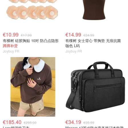
€10.99
€14.99
€17.99
€24.99
有棵树 硅胶胸贴 10对 防凸点隐形
有棵树 女士背心 带胸垫 无痕抗菌
蹲蹲补货
咖色 L码
Joybuy FR
Joybuy FR
€185.40
€34.19
€295.00
€35.99
Logo棉混纺卫衣
Mancro 17英寸防水商务笔记本电脑