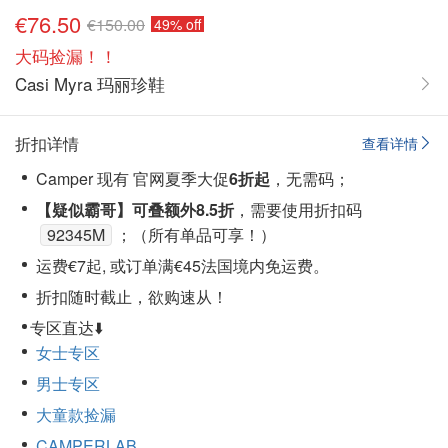
€76.50
€150.00
49% off
大码捡漏！！
Casi Myra 玛丽珍鞋
折扣详情
查看详情
Camper 现有 官网夏季大促
6折起
，无需码；
【疑似霸哥】
可叠额外8.5折
，需要使用折扣码
92345M
；（所有单品可享！）
运费€7起, 或订单满€45法国境内免运费。
折扣随时截止，欲购速从！
专区直达⬇️
女士专区
男士专区
大童款捡漏
CAMPERLAB