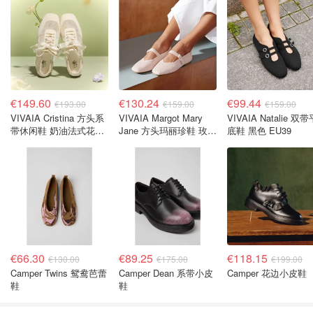
€149.60
€130.24
€99.44
€193.00
€159.00
€159.00
VIVAIA Cristina 方头系
VIVAIA Margot Mary
VIVAIA Natalie 双带
带休闲鞋 奶油法式花卉
Jane 方头玛丽珍鞋 玫瑰
底鞋 黑色 EU39
EU39
金 EU41.5
€66.30
€89.25
€118.15
€130.00
€175.00
€199.00
Camper Twins 鸳鸯芭蕾
Camper Dean 系带小皮
Camper 花边小皮鞋
鞋
鞋