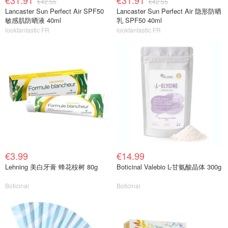
€31.91
€31.91
€42.55
€42.55
Lancaster Sun Perfect Air SPF50
Lancaster Sun Perfect Air 隐形防晒
敏感肌防晒液 40ml
乳 SPF50 40ml
lookfantastic FR
lookfantastic FR
€3.99
€14.99
Lehning 美白牙膏 蜂花桉树 80g
Boticinal Valebio L-甘氨酸晶体 300g
Boticinal
Boticinal