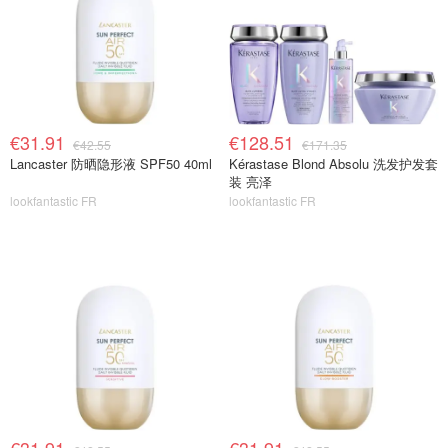
€31.91
€128.51
€42.55
€171.35
Lancaster 防晒隐形液 SPF50 40ml
Kérastase Blond Absolu 洗发护发套
装 亮泽
lookfantastic FR
lookfantastic FR