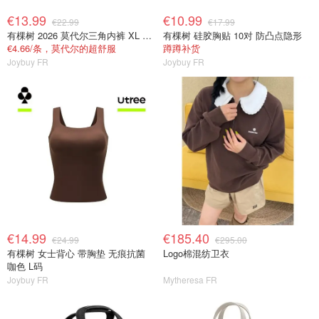
€13.99
€10.99
€22.99
€17.99
有棵树 2026 莫代尔三角内裤 XL 女士抗菌
有棵树 硅胶胸贴 10对 防凸点隐形
€4.66/条，莫代尔的超舒服
蹲蹲补货
Joybuy FR
Joybuy FR
€14.99
€185.40
€24.99
€295.00
有棵树 女士背心 带胸垫 无痕抗菌
Logo棉混纺卫衣
咖色 L码
Joybuy FR
Mytheresa FR