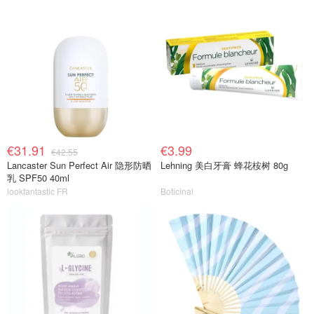
€31.91
€3.99
€42.55
Lancaster Sun Perfect Air 隐形防晒
Lehning 美白牙膏 蜂花桉树 80g
乳 SPF50 40ml
lookfantastic FR
Boticinal