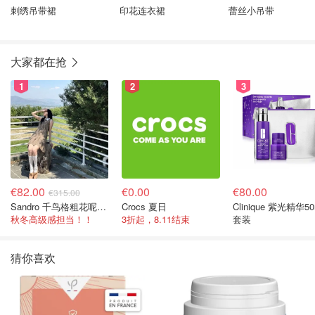
刺绣吊带裙
印花连衣裙
蕾丝小吊带
大家都在抢
1
2
3
€82.00
€0.00
€80.00
€315.00
Sandro 千鸟格粗花呢连衣裙
Crocs 夏日
Clinique 紫光精华50
秋冬高级感担当！！
3折起，8.11结束
套装
猜你喜欢