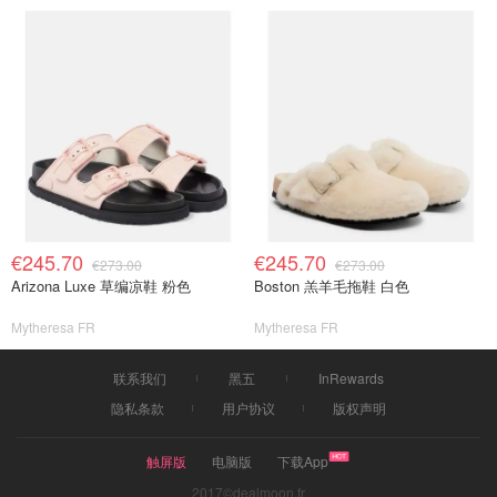
€245.70
€245.70
€273.00
€273.00
Arizona Luxe 草编凉鞋 粉色
Boston 羔羊毛拖鞋 白色
Mytheresa FR
Mytheresa FR
联系我们
黑五
InRewards
隐私条款
用户协议
版权声明
触屏版
电脑版
下载App
2017©dealmoon.fr