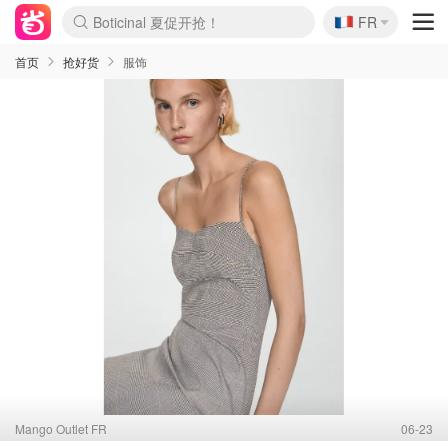
Boticinal 夏促开抢！
🇫🇷
4折！lulu周四疯狂上新
FR
还没结束！&OtherStories大促
Joybuy变相75折 随时失效
速领！Stanley独家85折
疑似霸哥！Camper额外叠85折
Zalando 奥莱闪促！每日更新
Moncler反季囤！5折起+叠9折
Coach Brooklyn仅€192
首页
抢好货
服饰
Mango Outlet FR
06-23