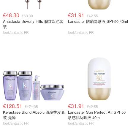
€48.30
€31.91
€69.00
€42.55
Anastasia Beverly Hills 腮红双色套
Lancaster 防晒隐形液 SPF50 40ml
装
lookfantastic FR
lookfantastic FR
€128.51
€31.91
€171.35
€42.55
Kérastase Blond Absolu 洗发护发套
Lancaster Sun Perfect Air SPF50
装 亮泽
敏感肌防晒液 40ml
lookfantastic FR
lookfantastic FR