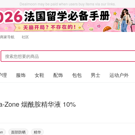
Dealmoon may be paid when users buy items via our links.
商家导航
社区
护理
服饰
女鞋
配饰
包包
男士
运动户外
ma-Zone 烟酰胺精华液 10%
on
面部防晒
精华