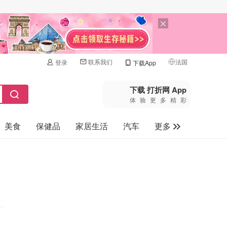
联系我们
法国
登录
下载App
🇺🇸
美国
下载 打折网 App
体验更多精彩
🇨🇳
中国
美食
保健品
家居生活
汽车
更多
🇨🇦
加拿大
🇬🇧
家电数码
英国
母婴玩具
🇩🇪
德国
旅游
🇫🇷
法国
🇮🇹
意大利