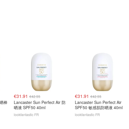
€31.91
€31.91
€42.55
€42.55
 防晒棒
Lancaster Sun Perfect Air 防
Lancaster Sun Perfect Air
晒液 SPF50 40ml
SPF50 敏感肌防晒液 40ml
lookfantastic FR
lookfantastic FR