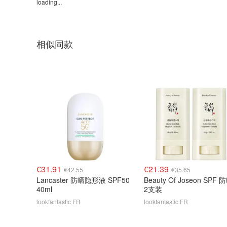
loading...
相似同款
€31.91
€21.39
€42.55
€35.65
Lancaster 防晒隐形液 SPF50
Beauty Of Joseon SPF
40ml
2支装
lookfantastic FR
lookfantastic FR