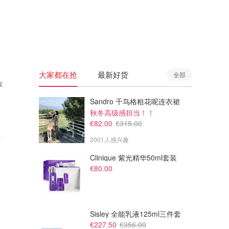
🇦🇺
澳洲
🇳🇿
新西兰
大家都在抢
最新好货
全部
享
Sandro 千鸟格粗花呢连衣裙
秋冬高级感担当！！
€82.00
€315.00
2001人感兴趣
Clinique 紫光精华50ml套装
€80.00
Sisley 全能乳液125ml三件套
€227.50
€356.00