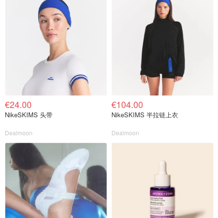
€24.00
€104.00
NikeSKIMS 头带
NikeSKIMS 半拉链上衣
Dealmoon
Dealmoon