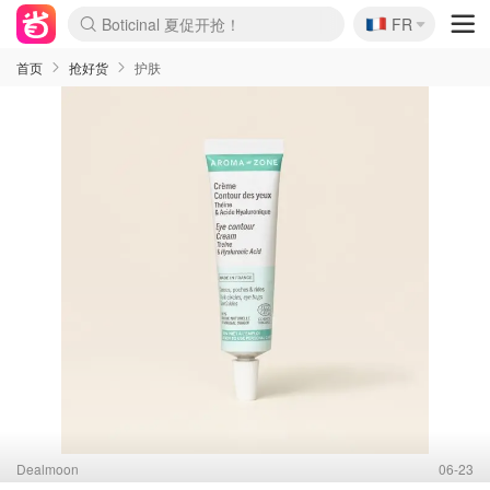
🇫🇷
4折！lulu周四疯狂上新
FR
Boticinal 夏促开抢！
还没结束！&OtherStories大促
Joybuy变相75折 随时失效
速领！Stanley独家85折
疑似霸哥！Camper额外叠85折
Zalando 奥莱闪促！每日更新
Moncler反季囤！5折起+叠9折
Coach Brooklyn仅€192
首页
抢好货
护肤
Dealmoon
06-23