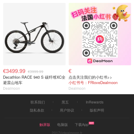
€3499.99
€
€3999.99
Decathlon RACE 940 S 碳纤维XC全
点击关注我们的小红书>>
避震山地车
小红书号：FRloveDealmoon
Dealmoon
Dealmoon
联系我们
黑五
InRewards
隐私条款
用户协议
版权声明
触屏版
电脑版
下载App
2017©dealmoon.fr