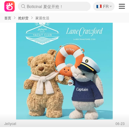
🇫🇷
4折！lulu周四疯狂上新
FR
Boticinal 夏促开抢！
还没结束！&OtherStories大促
Joybuy变相75折 随时失效
速领！Stanley独家85折
疑似霸哥！Camper额外叠85折
Zalando 奥莱闪促！每日更新
Moncler反季囤！5折起+叠9折
Coach Brooklyn仅€192
首页
抢好货
家居生活
Jellycat
06-23