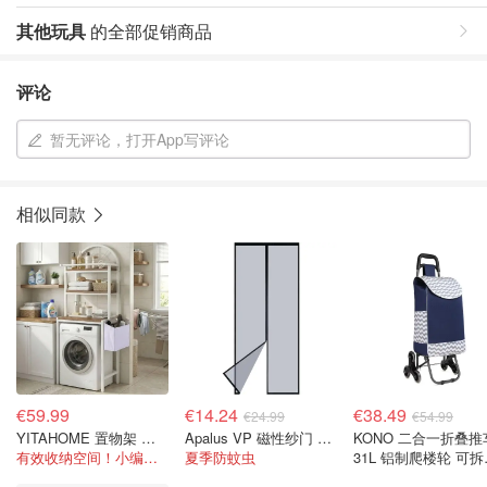
其他玩具
的全部促销商品
评论
暂无评论，打开App写评论
相似同款
€59.99
€14.24
€38.49
€24.99
€54.99
YITAHOME 置物架 白色 3层
Apalus VP 磁性纱门 80x210 黑色
KONO 二合一折叠推
有效收纳空间！小编自用款
夏季防蚊虫
31L 铝制爬楼轮 可拆
袋 海军蓝