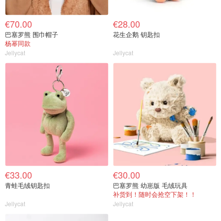
€70.00
€28.00
巴塞罗熊 围巾帽子
花生企鹅 钥匙扣
杨幂同款
Jellycat
Jellycat
€33.00
€30.00
青蛙毛绒钥匙扣
巴塞罗熊 幼崽版 毛绒玩具
补货到！随时会抢空下架！！
Jellycat
Jellycat