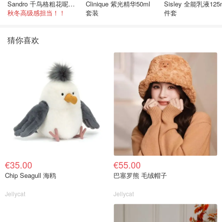
Sandro 千鸟格粗花呢连衣裙
Clinique 紫光精华50ml
Sisley 全能乳液125
秋冬高级感担当！！
套装
件套
猜你喜欢
€35.00
€55.00
Chip Seagull 海鸥
巴塞罗熊 毛绒帽子
Jellycat
Jellycat