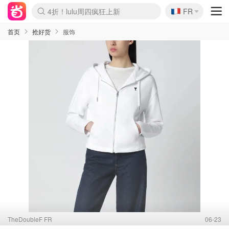
🇫🇷
4折！lulu周四疯狂上新
FR
Boticinal 夏促开抢！
还没结束！&OtherStories大促
Joybuy变相75折 随时失效
速领！Stanley独家85折
疑似霸哥！Camper额外叠85折
Zalando 奥莱闪促！每日更新
Moncler反季囤！5折起+叠9折
Coach Brooklyn仅€192
首页
抢好货
服饰
TheDoubleF FR
06-23