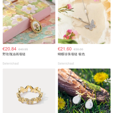
€20.84
€21.60
€40.95
€30.00
野玫瑰油画项链
蝴蝶珍珠项链 银色
Selenichast
Selenichast