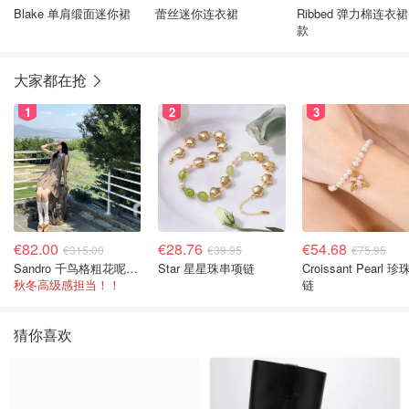
Blake 单肩缎面迷你裙
蕾丝迷你连衣裙
Ribbed 弹力棉连衣裙
款
大家都在抢
1
2
3
€82.00
€28.76
€54.68
€315.00
€39.95
€75.95
Sandro 千鸟格粗花呢连衣裙
Star 星星珠串项链
Croissant Pearl 
秋冬高级感担当！！
链
猜你喜欢