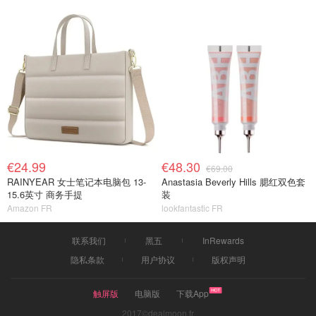
€24.99
€48.30
€69.00
RAINYEAR 女士笔记本电脑包 13-
Anastasia Beverly Hills 腮红双色套
15.6英寸 商务手提
装
Amazon FR
lookfantastic FR
联系我们
黑五
InRewards
隐私条款
用户协议
版权声明
触屏版
电脑版
下载App
2017©dealmoon.fr