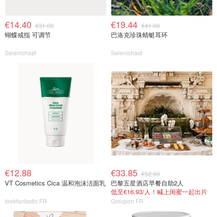
€14.40
€19.44
€31.00
€41.00
蝴蝶戒指 可调节
巴洛克珍珠蜻蜓耳环
Selenichast
Selenichast
€12.88
€33.85
€52.00
VT Cosmetics Cica 温和泡沫洁面乳
巴黎五星酒店早餐自助2人
低至€16.93/人！喊上闺蜜一起出片
lookfantastic FR
Groupon FR