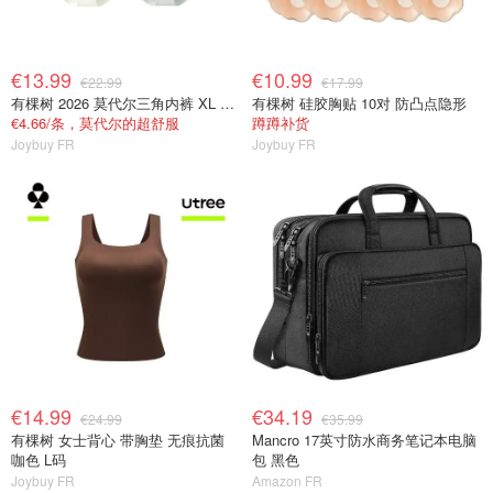
€13.99
€10.99
€22.99
€17.99
有棵树 2026 莫代尔三角内裤 XL 女士抗菌
有棵树 硅胶胸贴 10对 防凸点隐形
€4.66/条，莫代尔的超舒服
蹲蹲补货
Joybuy FR
Joybuy FR
€14.99
€34.19
€24.99
€35.99
有棵树 女士背心 带胸垫 无痕抗菌
Mancro 17英寸防水商务笔记本电脑
咖色 L码
包 黑色
Joybuy FR
Amazon FR