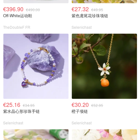
€396.90
€27.32
€490.00
€49.95
Off-White运动鞋
紫色鸢尾花珍珠项链
TheDoubleF FR
Selenichast
€25.16
€30.20
€34.95
€52.95
紫水晶心形珍珠手链
橙子项链
Selenichast
Selenichast