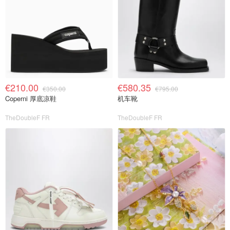
€210.00
€580.35
€350.00
€795.00
Coperni 厚底凉鞋
机车靴
TheDoubleF FR
TheDoubleF FR