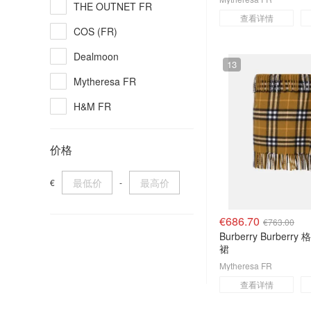
THE OUTNET FR
查看详情
Sezane
COS (FR)
Zimmermann
Dealmoon
13
Massimo Dutti
Mytheresa FR
arket
H&M FR
House of CB
Maje FR
价格
Burberry
The Outnet
Mango
lululemon (FR)
€
-
& Other Stories
adidas法国官网
€686.70
€763.00
Sezane
Burberry Burber
裙
Amazon FR
Mytheresa FR
Massimo Dutti EU
查看详情
Flannels UK