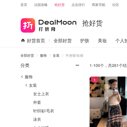
首页
法国攻略
抢好货
点击排行
商家导航
社区
抢好货
好货首页
全部好货
护肤
美妆
个人
全部好货
服饰
女装
半身裙/短裙
-
分类
1-100个，
共
261
个结
服饰
1
女装
女士上衣
外套
针织衫/毛衣
泳衣