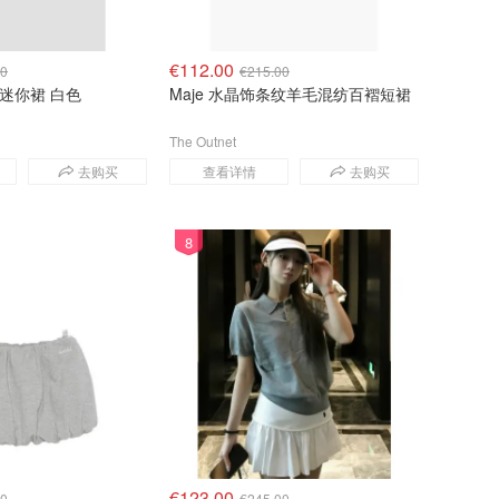
€112.00
00
€215.00
织迷你裙 白色
Maje 水晶饰条纹羊毛混纺百褶短裙
The Outnet
去购买
查看详情
去购买
8
€123.00
00
€245.00