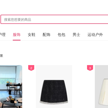
护理
服饰
女鞋
配饰
包包
男士
运动户外
果
2
3