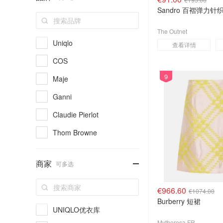
Sandro 百褶弹力针
The Outnet
Uniqlo
查看详情
COS
9
Maje
Ganni
Claudie Pierlot
Thom Browne
Alexander Wang
-
商家
可多选
lululemon
Sandro
€966.60
€1074.00
Burberry 短裙
alo yoga
UNIQLO优衣库
adidas
Mytheresa FR