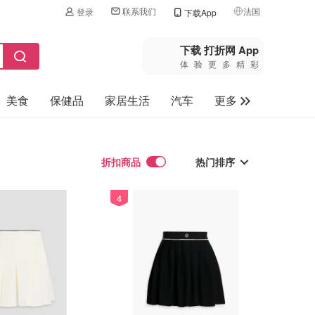
联系我们
法国
登录
下载App
🇺🇸
美国
下载 打折网 App
体验更多精彩
🇨🇳
中国
美食
保健品
家居生活
汽车
更多
🇨🇦
加拿大
🇬🇧
家电数码
英国
母婴玩具
折扣商品
🇩🇪
热门排序
德国
旅游
🇫🇷
法国
4
热门排序
🇮🇹
最新排序
意大利
折扣力度
🇦🇺
澳洲
价格升序
🇳🇿
新西兰
价格降序