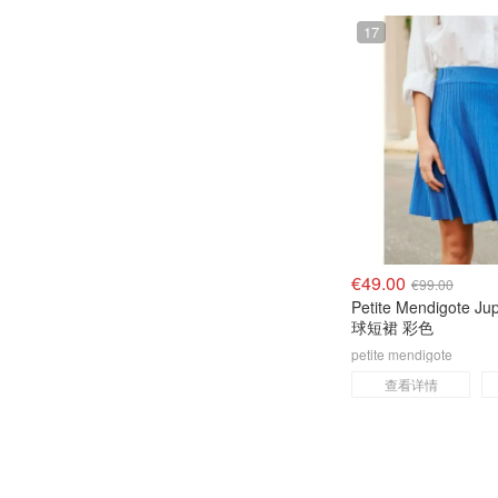
Alexander Wang FR
17
Farfetch (FR)
& Other Stories
petite mendigote
Yoox FR
Ralph Lauren (FR)
€49.00
€99.00
Petite Mendigote 
球短裙 彩色
petite mendigote
查看详情