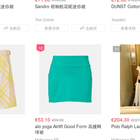
织迷你裙
Sandro 褶裥粗花呢迷你裙
DUNST Cot
The Outnet
Tessabit
去购买
查看详情
去购买
查看详情
10
11
€53.10
€204.30
€59.00
€227
alo yoga Airlift Good Form 高腰网
Polo Ralph
球裙
Mytheresa FR
Mytheresa FR