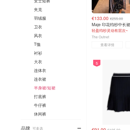
女士短裤
夹克
€133.00
羽绒服
€255.00
Maje 印花绉纱中长裙
卫衣
轻盈绉纱灵动有层次~
风衣
The Outnet
T恤
查看详情
衬衫
大衣
5
连体衣
连衣裙
半身裙/短裙
打底裤
牛仔裤
休闲裤
-
品牌
可多选
€91.00
€195.00