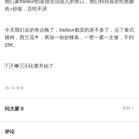
他们家traiteur的菜很🈴法国人的胃口，他们特别喜欢吃焦糖
肉+炒面，百吃不厌
今天我们去的有点晚了，traiteur都卖的差不多了，点了泰式
猪肉，西兰花🥦，再加一份炒粿条，一荤一素一主食，不到
25€。
🇫🇷⚽️🇸🇳比赛开始了
06-16 发布
问大家
0
全部
评论