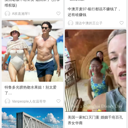
维权版)
中澳开麦37-银行都说不赚钱了，
A班袁湘琴1
还有啥赚钱
溜达中澳的王公子
特鲁多光膀热吻水果姐！别太爱
了…
Vanpeople人在温哥华
美国一家8口灭门案 婚姻千疮百孔
养女华裔