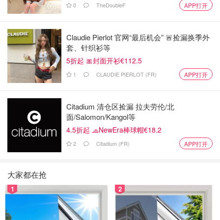
0
TheDoubleF
APP打开
Claudie Pierlot 官网“最后机会” 🚨捡漏换季外
套、针织衫等
5折起 🎀封面开衫€112.5
1
CLAUDIE PIERLOT (FR)
APP打开
Citadium 清仓区捡漏 拉夫劳伦/北
面/Salomon/Kangol等
4.5折起 🧢NewEra棒球帽€18.2
2
Citadium (FR)
APP打开
大家都在抢
1
2