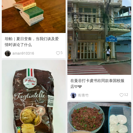
坦帕｜夏日变奏，当我们谈及爱
情时谈论了什么
aman910316
5
在曼谷打卡虞书欣同款泰国校服
店🩵🩶
衔青竹
12