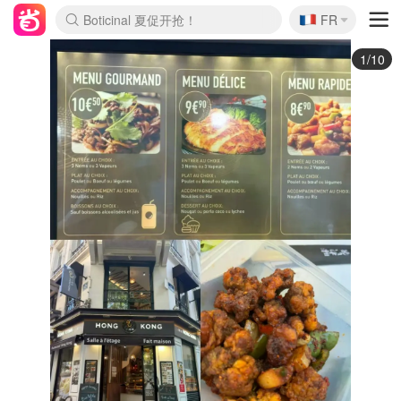
🇫🇷
4折！lulu周四疯狂上新
FR
Boticinal 夏促开抢！
还没结束！&OtherStories大促
Joybuy变相75折 随时失效
速领！Stanley独家85折
疑似霸哥！Camper额外叠85折
Zalando 奥莱闪促！每日更新
Moncler反季囤！5折起+叠9折
Coach Brooklyn仅€192
2/10