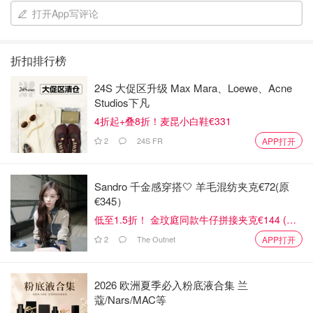
打开App写评论
折扣排行榜
24S 大促区升级 Max Mara、Loewe、Acne
Studios下凡
4折起+叠8折！麦昆小白鞋€331
2
24S FR
APP打开
Sandro 千金感穿搭🤍 羊毛混纺夹克€72(原
€345）
低至1.5折！ 金玟庭同款牛仔拼接夹克€144 (原
€275）
2
The Outnet
APP打开
2026 欧洲夏季必入粉底液合集 兰
蔻/Nars/MAC等