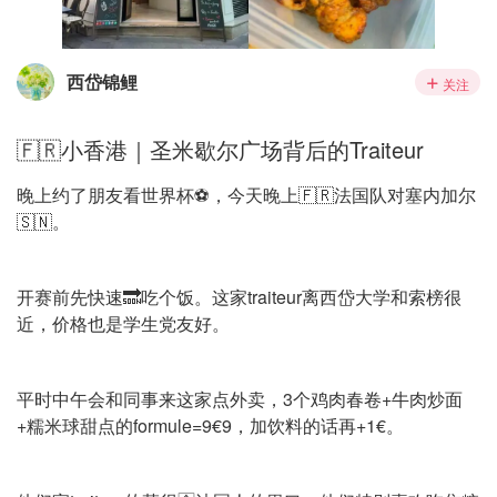
西岱锦鲤
关注
🇫🇷小香港｜圣米歇尔广场背后的Traiteur
晚上约了朋友看世界杯⚽️，今天晚上🇫🇷法国队对塞内加尔
🇸🇳。
开赛前先快速🔜吃个饭。这家traiteur离西岱大学和索榜很
近，价格也是学生党友好。
平时中午会和同事来这家点外卖，3个鸡肉春卷+牛肉炒面
+糯米球甜点的formule=9€9，加饮料的话再+1€。