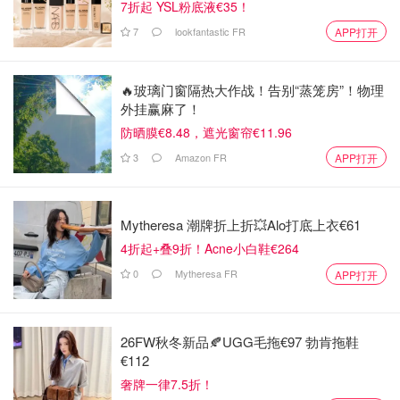
7折起 YSL粉底液€35！
7
lookfantastic FR
APP打开
🔥玻璃门窗隔热大作战！告别“蒸笼房”！物理
外挂赢麻了！
防晒膜€8.48，遮光窗帘€11.96
3
Amazon FR
APP打开
Mytheresa 潮牌折上折💥Alo打底上衣€61
4折起+叠9折！Acne小白鞋€264
0
Mytheresa FR
APP打开
26FW秋冬新品🍂UGG毛拖€97 勃肯拖鞋
€112
奢牌一律7.5折！