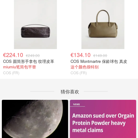
€224.10
€134.10
€249.00
€149.00
COS 圆筒形手拿包 纹理皮革
COS Montmartre 保龄球包 真皮
miumiu笔筒包平替
这个颜色很特别
COS (FR)
COS (FR)
猜你喜欢