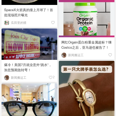
SpaceX火箭真的撞上月球了！首
批现场照片曝光
瓜田里的猹
网红Orgain蛋白粉重金属超标？继
Costco之后，亚马逊也被告了！
新闻搬运工
爆冷！美国7月就业意外“跳水”，
加息预期急转弯！
新闻搬运工
2