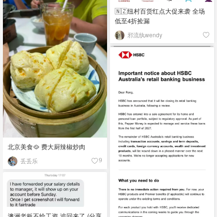
🇳🇿纽村百货红点大促来袭 全场
低至4折捡漏
邪流纨wendy
北京美食🥘 费大厨辣椒炒肉
丢丢乐
9
澳洲老板不给工资 追回来了 (分享