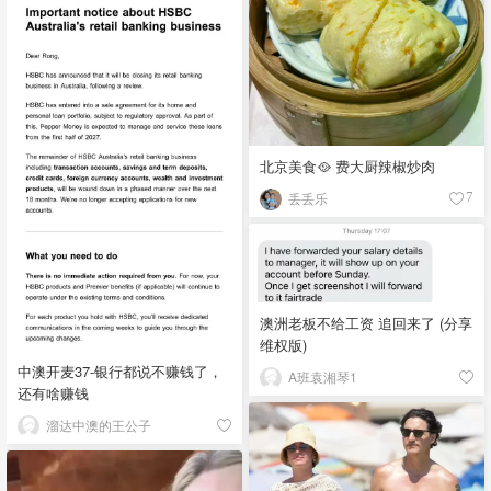
北京美食🥘 费大厨辣椒炒肉
丢丢乐
7
澳洲老板不给工资 追回来了 (分享
维权版)
中澳开麦37-银行都说不赚钱了，
A班袁湘琴1
还有啥赚钱
溜达中澳的王公子