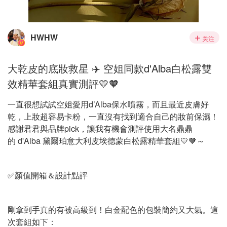
HWHW
关注
大乾皮的底妝救星 ✈️ 空姐同款d'Alba白松露雙
效精華套組真實測評💛🧡
一直很想試試空姐愛用d’Alba保水噴霧，而且最近皮膚好
乾，上妝超容易卡粉，一直沒有找到適合自己的妝前保濕！
感謝君君與品牌pick，讓我有機會測評使用大名鼎鼎
的 d'Alba 黛爾珀意大利皮埃德蒙白松露精華套組💛🧡～
✅顏值開箱＆設計點評
剛拿到手真的有被高級到！白金配色的包裝簡約又大氣。這
次套組如下：