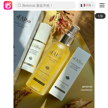
🇫🇷
4折！lulu周四疯狂上新
FR
Boticinal 夏促开抢！
还没结束！&OtherStories大促
Joybuy变相75折 随时失效
速领！Stanley独家85折
疑似霸哥！Camper额外叠85折
Zalando 奥莱闪促！每日更新
Moncler反季囤！5折起+叠9折
Coach Brooklyn仅€192
2/9