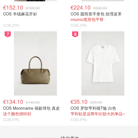
€152.10
€224.10
€169.00
€249.00
COS 羊绒麻花开衫
COS 圆筒形手拿包 纹理皮革
miumiu笔筒包平替
COS (FR)
COS (FR)
7
8
€134.10
€35.10
€149.00
€39.00
COS Montmartre 保龄球包 真皮
COS 罗纹亨利领T恤 白色
这个颜色很特别
亨利衫是这两年比较火的单品~
COS (FR)
COS (FR)
猜你喜欢