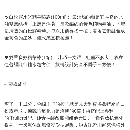
💛白松露水光精華噴霧(100ml)： 最治癒的就是它神奇的水
油雙層結構！上層是浮著一層軟綿綿的黃色植物精油，下層
是清透的白松露精華。每次用前要搖一搖，看著它們融合成
金黃色的星沙，儀式感直接拉滿！
🧡雙重多效精華棒(10g)： 小巧一支跟口紅差不多大，放在
包包裡隨行補水超方便，旋轉設計完全不髒手～方便！
✅靈魂成分
查了一下成分，全線主打的核心就是意大利皮埃蒙特產的白
松露萃取，據說抗氧化力是蜂膠的6倍！再搭配上專利
的 Trufferol™、純素神經醯胺和維他命E，一邊強效抗氧化
提亮，一邊幫你深層修護受損屏障，純素認證用起來也格外