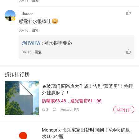
littledee
感觉补水很棒哇
06-16
· 回复
:
補水很需要👍
@HWHW
06-16
· 回复
折扣排行榜
🔥玻璃门窗隔热大作战！告别“蒸笼房”！物理
外挂赢麻了！
防晒膜€8.48，遮光窗帘€11.96
3
Amazon FR
APP打开
Monoprix 快乐宅家囤货时间到！Volvic矿泉
水€0.34/瓶