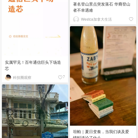
著名登山景点突发落石 华裔登山
者不幸遇难
Westca加拿大生活
实属罕见！百年通信巨头下场造
芯
科技圈观察
7
坦帕｜夏日变奏，当我们谈及爱
情时谈论了什么