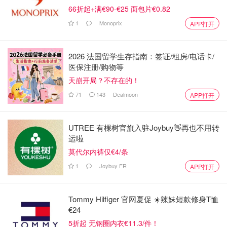
66折起+满€90-€25 面包片€0.82
1
Monoprix
APP打开
2026 法国留学生存指南：签证/租房/电话卡/
医保注册/购物等
天崩开局？不存在的！
71
143
Dealmoon
APP打开
UTREE 有棵树官旗入驻Joybuy👋再也不用转
运啦
莫代尔内裤仅€4/条
1
Joybuy FR
APP打开
Tommy Hilfiger 官网夏促 ☀️辣妹短款修身T恤
€24
5折起 无钢圈内衣€11.3/件！