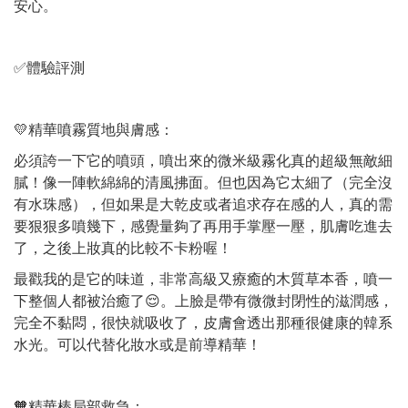
安心。
✅體驗評測
💛精華噴霧質地與膚感：
必須誇一下它的噴頭，噴出來的微米級霧化真的超級無敵細
膩！像一陣軟綿綿的清風拂面。但也因為它太細了（完全沒
有水珠感），但如果是大乾皮或者追求存在感的人，真的需
要狠狠多噴幾下，感覺量夠了再用手掌壓一壓，肌膚吃進去
了，之後上妝真的比較不卡粉喔！
最戳我的是它的味道，非常高級又療癒的木質草本香，噴一
下整個人都被治癒了😌。上臉是帶有微微封閉性的滋潤感，
完全不黏悶，很快就吸收了，皮膚會透出那種很健康的韓系
水光。可以代替化妝水或是前導精華！
🧡精華棒局部救急：