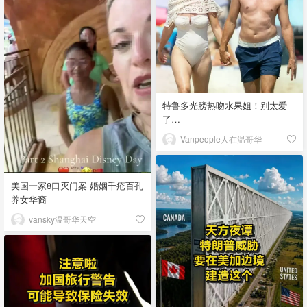
特鲁多光膀热吻水果姐！别太爱
了…
Vanpeople人在温哥华
美国一家8口灭门案 婚姻千疮百孔
养女华裔
vansky温哥华天空