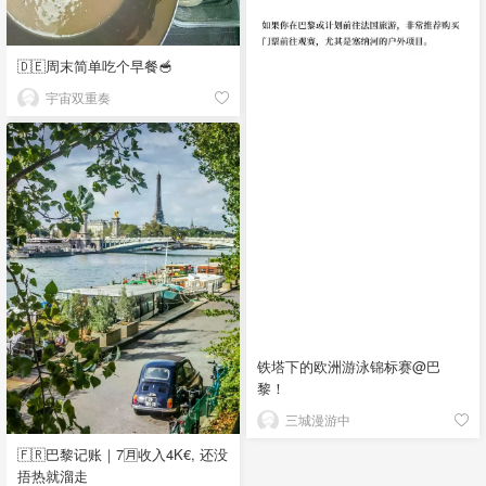
🇩🇪周末简单吃个早餐🥣
宇宙双重奏
铁塔下的欧洲游泳锦标赛@巴
黎！
三城漫游中
🇫🇷巴黎记账｜7🈷️收入4K€, 还没
捂热就溜走