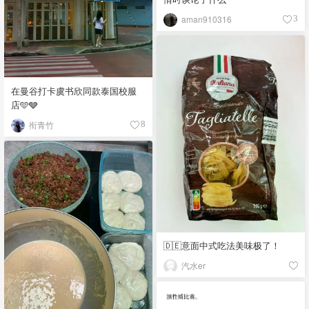
aman910316
3
在曼谷打卡虞书欣同款泰国校服
店🩵🩶
衔青竹
8
🇩🇪意面中式吃法美味极了！
汽水er