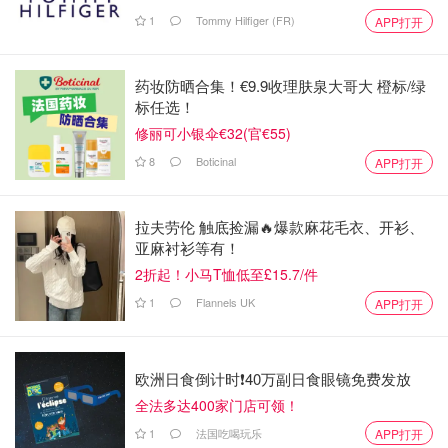
1
Tommy Hilfiger (FR)
APP打开
药妆防晒合集！€9.9收理肤泉大哥大 橙标/绿
标任选！
修丽可小银伞€32(官€55)
8
Boticinal
APP打开
拉夫劳伦 触底捡漏🔥爆款麻花毛衣、开衫、
亚麻衬衫等有！
2折起！小马T恤低至£15.7/件
1
Flannels UK
APP打开
欧洲日食倒计时❗️40万副日食眼镜免费发放
全法多达400家门店可领！
1
法国吃喝玩乐
APP打开