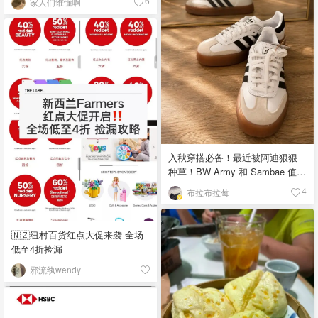
家人们谁懂啊
6
入秋穿搭必备！最近被阿迪狠狠
种草！BW Army 和 Sambae 值得
拥有！
布拉布拉莓
4
🇳🇿纽村百货红点大促来袭 全场
低至4折捡漏
邪流纨wendy