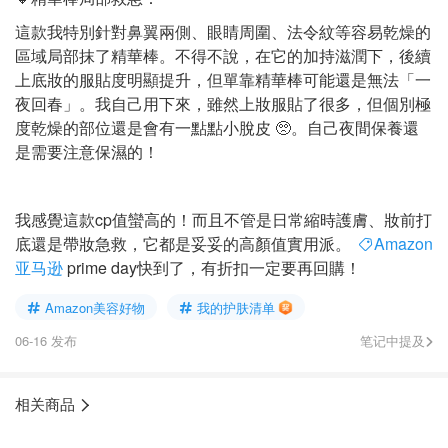
這款我特別針對鼻翼兩側、眼睛周圍、法令紋等容易乾燥的
區域局部抹了精華棒。不得不說，在它的加持滋潤下，後續
上底妝的服貼度明顯提升，但單靠精華棒可能還是無法「一
夜回春」。我自己用下來，雖然上妝服貼了很多，但個別極
度乾燥的部位還是會有一點點小脫皮 🥺。自己夜間保養還
是需要注意保濕的！
我感覺這款cp值蠻高的！而且不管是日常縮時護膚、妝前打
底還是帶妝急救，它都是妥妥的高顏值實用派。
Amazon
亚马逊
prime day快到了，有折扣一定要再回購！
Amazon美容好物
我的护肤清单
06-16 发布
笔记中提及
相关商品