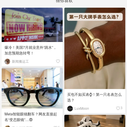
爆冷！美国7月就业意外“跳水”，
加息预期急转弯！
新闻搬运工
买包不如买表⌚️！第一只名表怎么
选？
LuxMoon
3
Meta智能眼镜翻车？网友直接起
名“变态眼镜”…😨