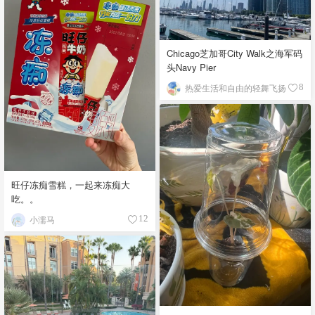
Chicago芝加哥City Walk之海军码
头Navy Pier
热爱生活和自由的轻舞飞扬
8
旺仔冻痴雪糕，一起来冻痴大
吃。。
小濡马
12