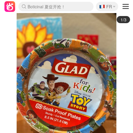
🇫🇷
4折！lulu周四疯狂上新
FR
Boticinal 夏促开抢！
还没结束！&OtherStories大促
Joybuy变相75折 随时失效
速领！Stanley独家85折
疑似霸哥！Camper额外叠85折
Zalando 奥莱闪促！每日更新
Moncler反季囤！5折起+叠9折
Coach Brooklyn仅€192
2/3