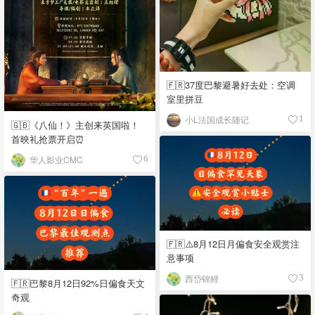
🇫🇷37度巴黎避暑好去处：空调
室里拼豆
小L法国成长随记
1
🇬🇧《八仙！》主创来英国啦！
首映礼抢票开启⏰
华人影业CMC
6
🇫🇷⚠️8月12日月偏食安全观赏注
意事项
西岱锦鲤
3
🇫🇷巴黎8月12日92%日偏食天文
奇观