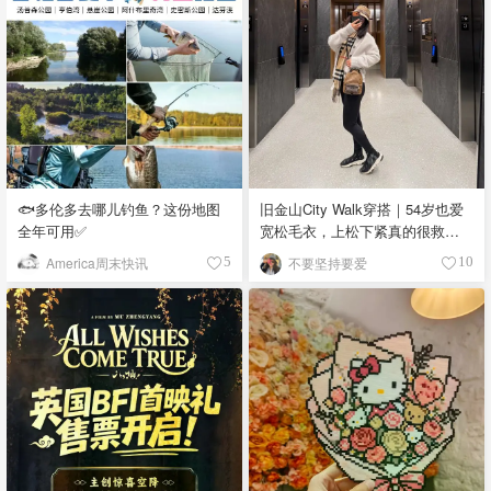
🐟多伦多去哪儿钓鱼？这份地图
旧金山City Walk穿搭｜54岁也爱
全年可用✅
宽松毛衣，上松下紧真的很救比
例
America周末快讯
不要坚持要爱
5
10