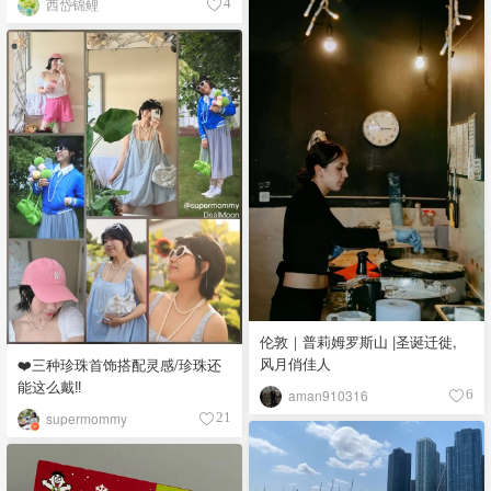
西岱锦鲤
4
伦敦｜普莉姆罗斯山 |圣诞迁徙,
风月俏佳人
❤️三种珍珠首饰搭配灵感/珍珠还
能这么戴‼️
aman910316
6
supermommy
21