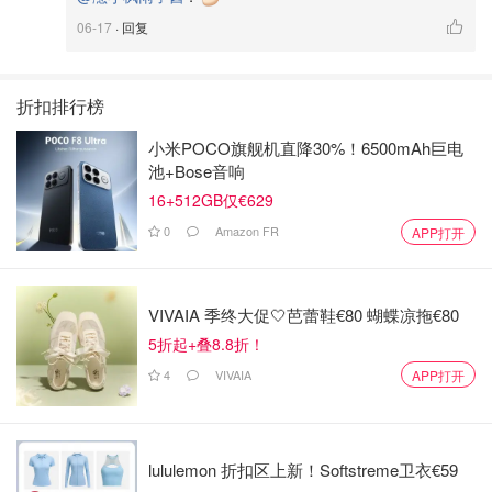
06-17
· 回复
折扣排行榜
小米POCO旗舰机直降30%！6500mAh巨电
池+Bose音响
16+512GB仅€629
0
Amazon FR
APP打开
VIVAIA 季终大促🤍芭蕾鞋€80 蝴蝶凉拖€80
5折起+叠8.8折！
4
VIVAIA
APP打开
lululemon 折扣区上新！Softstreme卫衣€59