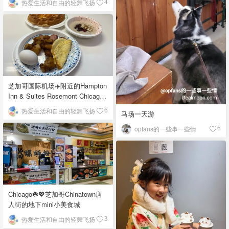
热爱生活和自由的轻舞飞扬
4
芝加哥国际机场✈️附近的Hampton
Inn & Suites Rosemont Chicago
O'Hare自助早餐
热爱生活和自由的轻舞飞扬
6
马场一天游
opfans的一些事一些情
6
Chicago☘️💖芝加哥Chinatown唐
人街的地下mini小美食城
热爱生活和自由的轻舞飞扬
3