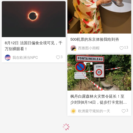
500机票的东京体验我给到夯
8月12日 法国日偏食全境可见，千
西雅图小雨帽
13
万别裸眼看！
我在欧洲当NPC
3
枫丹白露森林火灾禁令延长！至
少封到8月14日，徒步打卡党别空
跑！
欧洲最守规矩的一天
3