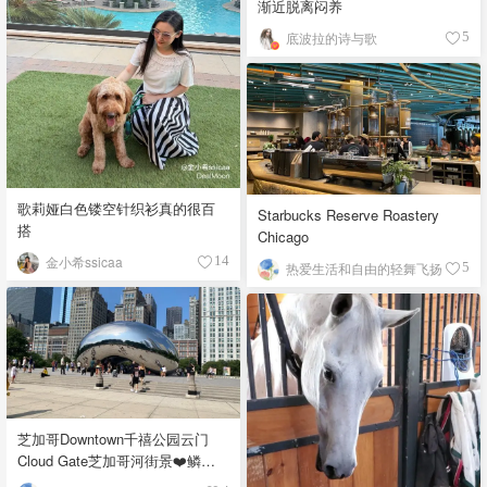
渐近脱离闷养
底波拉的诗与歌
5
歌莉娅白色镂空针织衫真的很百
Starbucks Reserve Roastery
搭
Chicago
金小希ssicaa
14
热爱生活和自由的轻舞飞扬
5
芝加哥Downtown千禧公园云门
Cloud Gate芝加哥河街景❤️鳞次
栉比的高楼