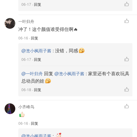
06-17
· 回复
一叶归舟
冲了！这个颜值谁受得住啊🔥
06-16
· 回复
:
没错，同感
@滺小枫雨子酱
06-17
· 回复
回复
:
家里还有个喜欢玩具
@一叶归舟
@滺小枫雨子酱
总动员的娃
06-18
· 回复
小齐峰鸟
06-16
· 回复
:
@滺小枫雨子酱