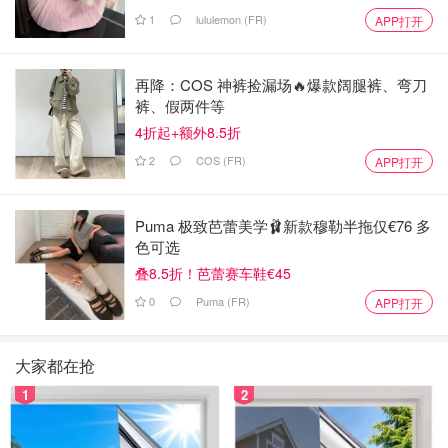
1
lululemon (FR)
APP打开
再降：COS 神裤捡漏场🔥爆款阔腿裤、弯刀
裤、假两件等
4折起+额外8.5折
2
COS (FR)
APP打开
Puma 极致芭蕾美学🩰新款穆勒半拖仅€76 多
色可选
叠8.5折！芭蕾赛车鞋€45
0
Puma (FR)
APP打开
大家都在抢
1
2