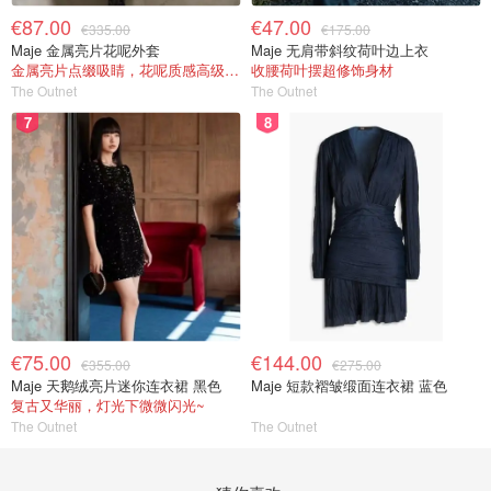
€87.00
€47.00
€335.00
€175.00
Maje 金属亮片花呢外套
Maje 无肩带斜纹荷叶边上衣
金属亮片点缀吸睛，花呢质感高级又显贵
收腰荷叶摆超修饰身材
The Outnet
The Outnet
7
8
€75.00
€144.00
€355.00
€275.00
Maje 天鹅绒亮片迷你连衣裙 黑色
Maje 短款褶皱缎面连衣裙 蓝色
复古又华丽，灯光下微微闪光~
The Outnet
The Outnet