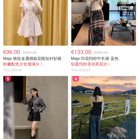
€96.00
€133.00
€355.00
€255.00
Maje 格纹金属感粗花呢短衬衫裙
Maje 印花绉纱中长裙 蓝色
粉嫩配色少女感满分！
轻盈绉纱灵动有层次~
The Outnet
The Outnet
5
6