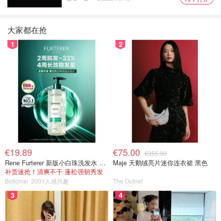
大家都在抢
1
2
€19.89
€75.00
€355.00
Rene Furterer 新版小白珠洗发水 500ml
Maje 天鹅绒亮片迷你连衣裙 黑色
补货速抢！清爽不干 蓬松强韧秀发
Boticinal
2001人感兴趣
The Outnet
3
4