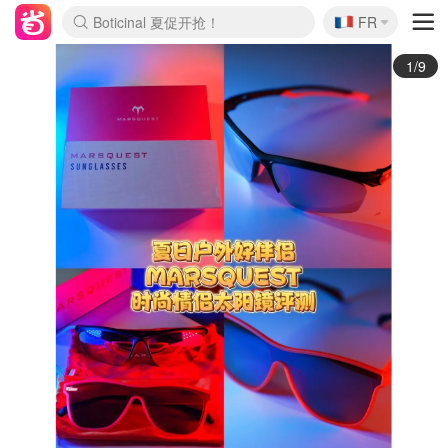
🇫🇷
4折！lulu周四疯狂上新
FR
Boticinal 夏促开抢！
还没结束！&OtherStories大促
Joybuy变相75折 随时失效
速领！Stanley独家85折
疑似霸哥！Camper额外叠85折
Zalando 奥莱闪促！每日更新
Moncler反季囤！5折起+叠9折
Coach Brooklyn仅€192
2/9