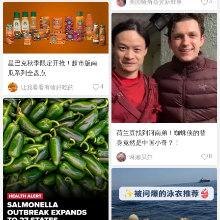
美国犄角旮旯新鲜事
3
星巴克秋季限定开抢！超市版南
瓜系列全盘点
让我看看有啥好吃的
4
荷兰豆找到河南弟！蜘蛛侠的替
身竟然是中国小哥？！
琳娜贝尔
8