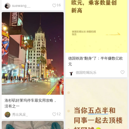
suewang__
16
德国铁路“翻身”了：半年赚数亿欧
元
德国吃喝玩乐
洛杉矶好莱坞停车最实用攻略，
没有之一
秀出风采_
12