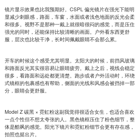
镜片显示效果也比我预期好。CSPL 偏光镜片在强光下能明
显减少刺眼感，路面，车窗，水面或者浅色地面的反光会柔
和很多。视野不是那种一戴上就很暗很闷的感觉，而是压住
强光的同时，还能保持比较清晰的画面。户外看东西更舒
服，层次也比较干净，长时间佩戴眼睛不会那么累。
开车的时候这个感受尤其明显。太阳大的时候，前挡风玻璃
和路面反光其实很容易让眼睛疲劳。戴上之后，视线会稳定
很多，看路面和远处都更清楚。跑步或者户外活动时，环绕
式镜框的包裹感也有帮助，侧面的光线和风感会被挡掉一部
分，眼睛会更舒服。
Model Z 碳黑 × 霓虹粉这副我觉得很适合女生，也适合喜欢
一点个性但不想太夸张的人。黑色镜框压住了粉色细节，整
体是酷飒的感觉。阳光下镜片和霓虹粉细节会更有存在感，
拍照也挺出片。