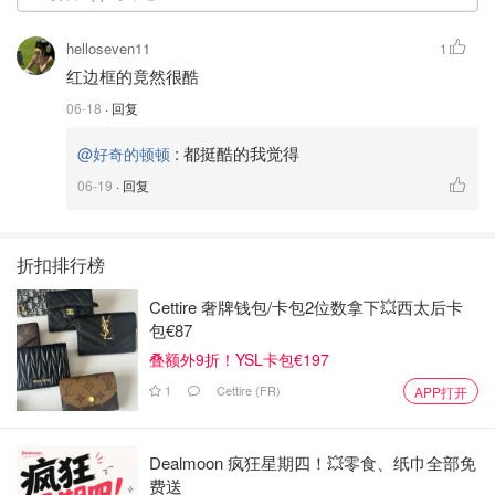
helloseven11
1
红边框的竟然很酷
06-18
· 回复
:
都挺酷的我觉得
@好奇的顿顿
06-19
· 回复
折扣排行榜
Cettire 奢牌钱包/卡包2位数拿下💥西太后卡
包€87
叠额外9折！YSL卡包€197
1
Cettire (FR)
APP打开
Dealmoon 疯狂星期四！💥零食、纸巾全部免
费送