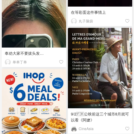
在等彩蛋这件事情上
丸子脑袋
奉劝大家不要拔头发…
单单丁单
9/2🇫🇷公映前这三个城市8月就可
以看《阿嬷》
CineAsia