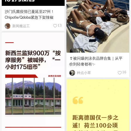
沙门氏菌疫情已蔓延至27州！
Chipotle/Qdoba紧急下架辣椒
新闻搬运工
13
👙被问爆的泳衣品牌合集｜从平
价到轻奢都有✨
种点小草
16