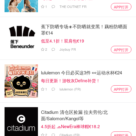
1
THE OUTNET FR
APP打开
蕉下防晒专场☀️不防晒就变黑！藕粉防晒面
罩€14
低至4.1折！双肩包€19
2
Joybuy FR
APP打开
lululemon 今日必买这3件 👀运动水杯€24
每日更新！游牧灰Define补货！
1
lululemon (FR)
APP打开
Citadium 清仓区捡漏 拉夫劳伦/北
面/Salomon/Kangol等
4.5折起 🧢NewEra棒球帽€18.2
2
Citadium (FR)
APP打开