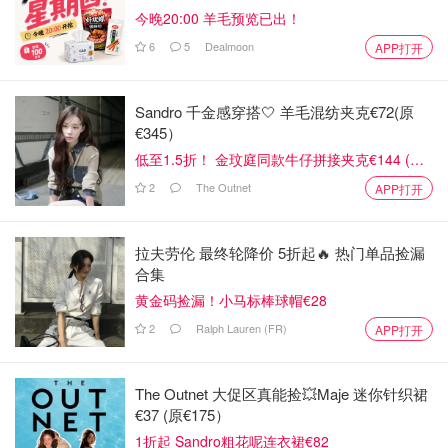
今晚20:00 羊毛预览已出！
6
5
Dealmoon
APP打开
Sandro 千金感穿搭🤍 羊毛混纺夹克€72(原
€345）
低至1.5折！ 金玟庭同款牛仔拼接夹克€144 (原
€275）
2
The Outnet
APP打开
拉夫劳伦 最终轮降价 5折起🔥 热门单品捡漏
合集
黄金码捡漏！小马标棒球帽€28
2
Ralph Lauren (FR)
APP打开
The Outnet 大促区真能捡💥Maje 迷你针织裙
€37 (原€175）
1折起 Sandro粗花呢连衣裙€82