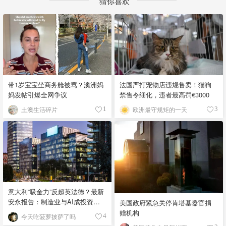
猜你喜欢
带1岁宝宝坐商务舱被骂？澳洲妈
法国严打宠物店违规售卖！猫狗
妈发帖引爆全网争议
禁售令细化，违者最高罚€3000
土澳生活碎片
欧洲最守规矩的一天
1
3
意大利“吸金力”反超英法德？最新
安永报告：制造业与AI成投资新
美国政府紧急关停肯塔基器官捐
宠！
赠机构
今天吃菠萝披萨了吗
4