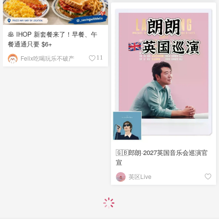
🥞 IHOP 新套餐来了！早餐、午
餐通通只要 $6+
Felix吃喝玩乐不破产
11
🇬🇧郎朗·2027英国音乐会巡演官
宣
英区Live