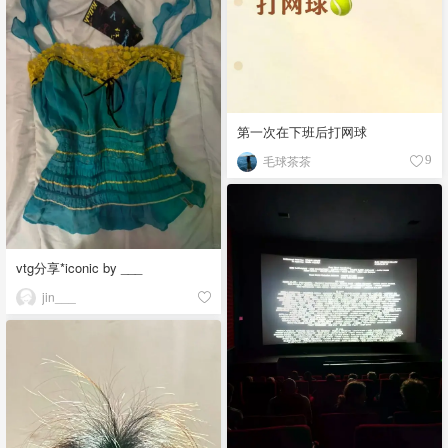
第一次在下班后打网球
毛球茶茶
9
vtg分享*iconic by ___
jin___