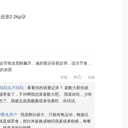
还差2.2kg🥲
会导致皮质醇飙升，减的慢还容易反弹，适当节食，
的东西
举报
赞
回复
|
|
咕咕丸不咕咕
:
看看你的体重记录？ 基数大那你就
戒零食了，不对啊我也算基数大吧。 我喜欢吃，少吃
吃了。我最近蔬菜蘸酱或者包着吃，你试试。
@匿名用户
:
我基数比较大，只能有氧运动，晚饭以
就是戒零食，把白米饭换成钢切燕麦或者粗粮，每餐
，就是减的比较慢