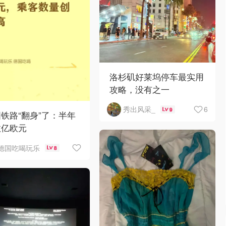
洛杉矶好莱坞停车最实用
攻略，没有之一
6
秀出风采_
9
铁路“翻身”了：半年
数亿欧元
德国吃喝玩乐
8