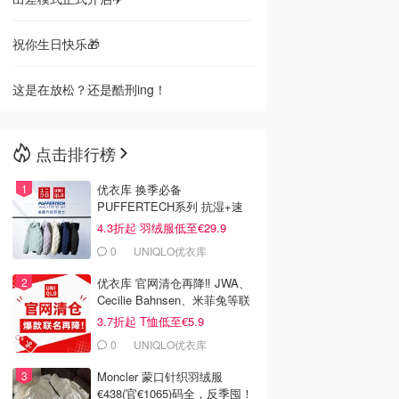
祝你生日快乐🎁
这是在放松？还是酷刑ing！
点击排行榜
优衣库 换季必备
PUFFERTECH系列 抗湿+速
干+轻便 还易收纳
4.3折起 羽绒服低至€29.9
0
UNIQLO优衣库
优衣库 官网清仓再降‼️ JWA、
Cecilie Bahnsen、米菲兔等联
名
3.7折起 T恤低至€5.9
0
UNIQLO优衣库
Moncler 蒙口针织羽绒服
€438(官€1065)码全，反季囤！