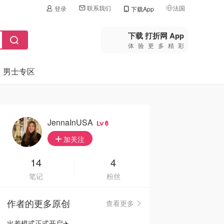
联系我们
法国
登录
下载App
🇺🇸
美国
下载 打折网 App
体验更多精彩
🇨🇳
中国
男士专区
🇨🇦
加拿大
🇬🇧
英国
🇩🇪
德国
JennaInUSA
6
🇫🇷
加关注
法国
🇮🇹
14
4
意大利
笔记
粉丝
🇦🇺
澳洲
作者的更多原创
查看更多
🇳🇿
新西兰
出差模式正式开启✈️