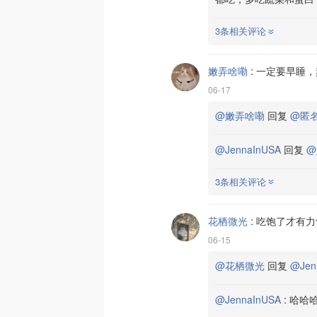
3条相关评论
嫩弄啥嘞
:
一定要早睡，
06-17
@嫩弄啥嘞
回复
@匿
@JennaInUSA
回复
@
3条相关评论
花栖微光
:
吃饱了才有力
06-15
@花栖微光
回复
@Jen
@JennaInUSA
:
哈哈哈