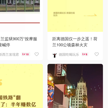
兰监狱900万“按摩服
距离德国仅一步之遥！荷
被喊停
兰100公顷森林火灾
新西兰发现君
德国吃喝玩乐
10
8