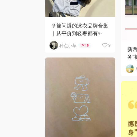
👙被问爆的泳衣品牌合集
｜从平价到轻奢都有✨
9
种点小草
16
新西
务”