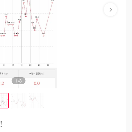
1
/3
！