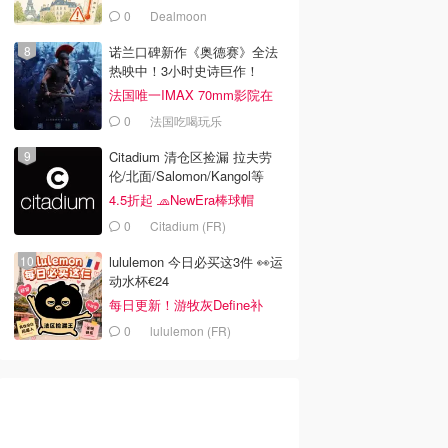
0
Dealmoon
诺兰口碑新作《奥德赛》全法
热映中！3小时史诗巨作！
法国唯一IMAX 70mm影院在
哪？
0
法国吃喝玩乐
Citadium 清仓区捡漏 拉夫劳
伦/北面/Salomon/Kangol等
4.5折起 🧢NewEra棒球帽
€18.2
0
Citadium (FR)
lululemon 今日必买这3件 👀运
动水杯€24
每日更新！游牧灰Define补
货！
0
lululemon (FR)