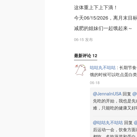
这体重上下上下滴！
今天06/15/2026，离月末目标
减肥的姐妹们一起饿起来～
06-15 发布
最新评论
12
咕咕丸不咕咕
:
长期节食
饿的时候可以吃点蛋白类
06-18
@JennaInUSA
回复
@
先吃的开始，我也是先
难，只能吃的健康又好
@咕咕丸不咕咕
回复
后运动一会，饮食方面
都吃，多吃蔬菜和蛋白