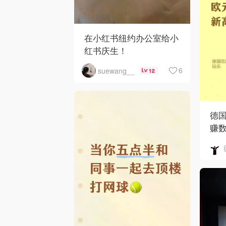
在小红书纽约办公室给小
红书庆生！
6
suewang__
12
德国
赚