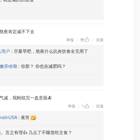
熬夜肯定减不下去
举报
赞
回复
|
|
名用户
:
尽量早吧，熬夜什么抗炎饮食全无用了
嫩弄啥嘞
:
你那？ 你也在减肥吗？
气减，我刚炫完一盘意面🍝
举报
1
回复
|
|
naInUSA
:
夜宵
。言之有理👍 几点了不睡觉吃主食？