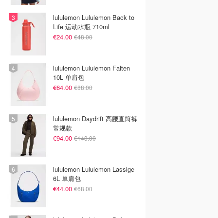
lululemon Lululemon Back to
Life 运动水瓶 710ml
€24.00
€48.00
lululemon Lululemon Falten
10L 单肩包
€64.00
€88.00
lululemon Daydrift 高腰直筒裤
常规款
€94.00
€148.00
lululemon Lululemon Lassige
6L 单肩包
€44.00
€68.00