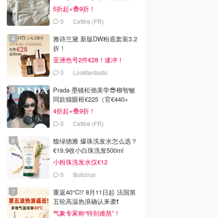
5折起+叠9折！
0
Cettire (FR)
雅诗兰黛 新版DW粉底套装3.2
折！
亚洲色号2件€28！速冲！
0
Lookfantastic
Prada 墨镜松弛美学😎柳智敏
同款猫眼框€225（官€440+
4折起+叠9折！
0
Cettire (FR)
馥绿德雅 爆珠洗发水怎么选？
€19.9收小白珠洗发500ml
小粉珠洗发水仅€12
0
Boticinal
重返40°C⁉️ 8月11日起 法国第
五轮高温热浪确认来袭❗️
气象专家称“特别难熬”！