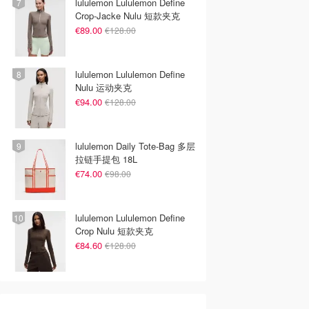
lululemon Lululemon Define
Crop-Jacke Nulu 短款夹克
€89.00
€128.00
lululemon Lululemon Define
Nulu 运动夹克
€94.00
€128.00
lululemon Daily Tote-Bag 多层
拉链手提包 18L
€74.00
€98.00
lululemon Lululemon Define
Crop Nulu 短款夹克
€84.60
€128.00