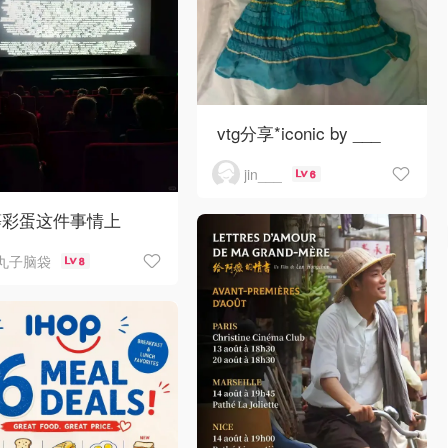
vtg分享*iconic by ___
jin___
6
等彩蛋这件事情上
丸子脑袋
8