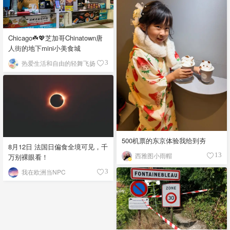
Chicago☘️💖芝加哥Chinatown唐
人街的地下mini小美食城
热爱生活和自由的轻舞飞扬
3
500机票的东京体验我给到夯
8月12日 法国日偏食全境可见，千
西雅图小雨帽
13
万别裸眼看！
我在欧洲当NPC
3