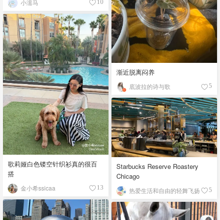
小濡马
10
渐近脱离闷养
底波拉的诗与歌
5
歌莉娅白色镂空针织衫真的很百
Starbucks Reserve Roastery
搭
Chicago
金小希ssicaa
13
热爱生活和自由的轻舞飞扬
5