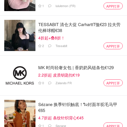
1
lululemon (FR)
APP打开
TESSABIT 清仓大促 CarharttT恤€23 拉夫劳
伦棒球帽€38
4折起+叠8折！
2
Tessabit
APP打开
MK 时尚轻奢女包 | 香奶奶风链条包€129
2.2折起 皮质钥匙扣€19
0
Zalando FR
APP打开
Sézane 换季针织触底！🐑封面羊驼毛马甲
€65
4.7折起 条纹针织背心€45
1
Sezane
APP打开