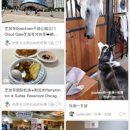
芝加哥Downtown千禧公园云门
Cloud Gate芝加哥河街景❤️鳞次
栉比的高楼
热爱生活和自由的轻舞飞扬
4
芝加哥国际机场✈️附近的Hampton
Inn & Suites Rosemont Chicago
O'Hare自助早餐
热爱生活和自由的轻舞飞扬
6
马场一天游
opfans的一些事一些情
6