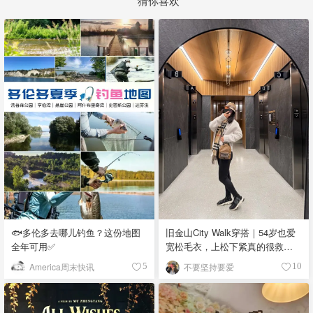
🐟多伦多去哪儿钓鱼？这份地图
旧金山City Walk穿搭｜54岁也爱
全年可用✅
宽松毛衣，上松下紧真的很救比
例
America周末快讯
不要坚持要爱
5
10