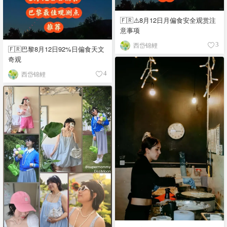
🇫🇷⚠️8月12日月偏食安全观赏注
意事项
西岱锦鲤
3
🇫🇷巴黎8月12日92%日偏食天文
奇观
西岱锦鲤
4