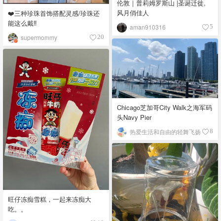
伦敦｜普莉姆罗斯山 |圣诞迁徙,
风月俏佳人
❤️三种珍珠首饰搭配灵感/珍珠还
能这么戴‼️
aman910316
5
supermommy
20
Chicago芝加哥City Walk之海军码
头Navy Pier
热爱生活和自由的轻舞飞扬
8
旺仔冻痴雪糕，一起来冻痴大
吃。。