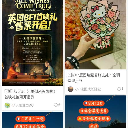
🇫🇷37度巴黎避暑好去处：空调
室里拼豆
小L法国成长随记
1
🇬🇧《八仙！》主创来英国啦！
首映礼抢票开启⏰
华人影业CMC
6