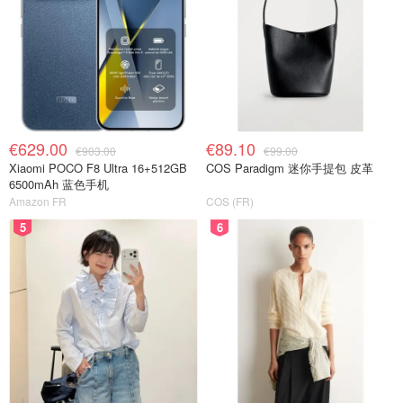
€629.00
€89.10
€903.00
€99.00
Xiaomi POCO F8 Ultra 16+512GB
COS Paradigm 迷你手提包 皮革
6500mAh 蓝色手机
Amazon FR
COS (FR)
5
6