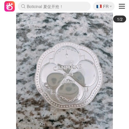
🇫🇷
4折！lulu周四疯狂上新
FR
Boticinal 夏促开抢！
还没结束！&OtherStories大促
Joybuy变相75折 随时失效
速领！Stanley独家85折
疑似霸哥！Camper额外叠85折
Zalando 奥莱闪促！每日更新
Moncler反季囤！5折起+叠9折
Coach Brooklyn仅€192
2/2