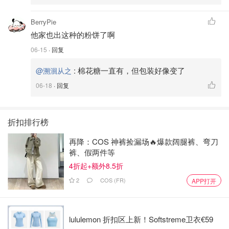
BerryPie
他家也出这种的粉饼了啊
06-15
· 回复
:
棉花糖一直有，但包装好像变了
@溯洄从之
06-18
· 回复
折扣排行榜
再降：COS 神裤捡漏场🔥爆款阔腿裤、弯刀
裤、假两件等
4折起+额外8.5折
2
COS (FR)
APP打开
lululemon 折扣区上新！Softstreme卫衣€59