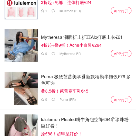
3折起+免邮！连体打底€24
1
lululemon (FR)
APP打开
Mytheresa 潮牌折上折💥Alo打底上衣€61
4折起+叠9折！Acne小白鞋€264
0
Mytheresa FR
APP打开
Puma 极致芭蕾美学🩰新款穆勒半拖仅€76 多
色可选
叠8.5折！芭蕾赛车鞋€45
0
Puma (FR)
APP打开
lululemon Pleated粉牛角包空降€64🥐珍珠粉
巨好看！
原€88！超罕见好价！