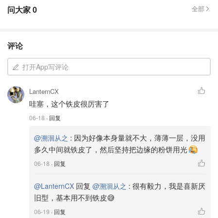
问大家
0
全部
评论
打开App写评论
LanternCX
哇塞，这个铁皮很厉害了
06-18
· 回复
:
因为好像本身量就不大，薄薄一层，没用
@溯洄从之
多久中间就铁皮了，然后坚持把边缘的粉饼用光
06-18
· 回复
回复
:
很有毅力，我是喜新厌
@LanternCX
@溯洄从之
旧型，基本用不到铁皮😅
06-19
· 回复