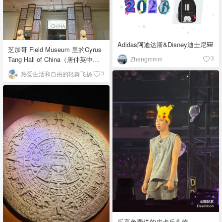
Adidas阿迪达斯&Disney迪士尼🎒
芝加哥 Field Museum 里的Cyrus
Zhengmmm
Tang Hall of China（唐仲英中国
3
馆）
热爱生活和自由的轻舞飞扬
5
乐高免费送的皮卡丘头饰