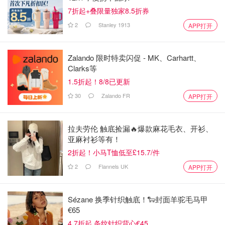
7折起+叠限量独家8.5折券
2
Stanley 1913
APP打开
Zalando 限时特卖闪促 - MK、Carhartt、
Clarks等
1.5折起！8/8已更新
30
Zalando FR
APP打开
拉夫劳伦 触底捡漏🔥爆款麻花毛衣、开衫、
亚麻衬衫等有！
2折起！小马T恤低至£15.7/件
2
Flannels UK
APP打开
Sézane 换季针织触底！🐑封面羊驼毛马甲
€65
4.7折起 条纹针织背心€45