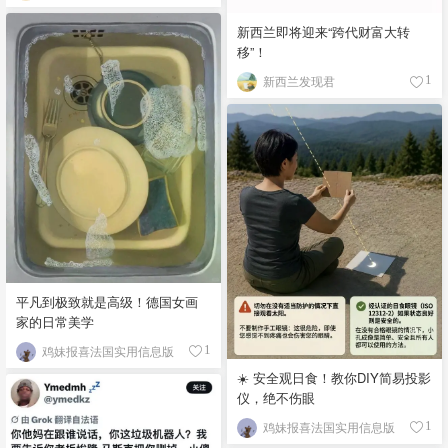
新西兰即将迎来“跨代财富大转
移”！
新西兰发现君
1
平凡到极致就是高级！德国女画
家的日常美学
鸡妹报喜法国实用信息版
1
☀️ 安全观日食！教你DIY简易投影
仪，绝不伤眼
鸡妹报喜法国实用信息版
1