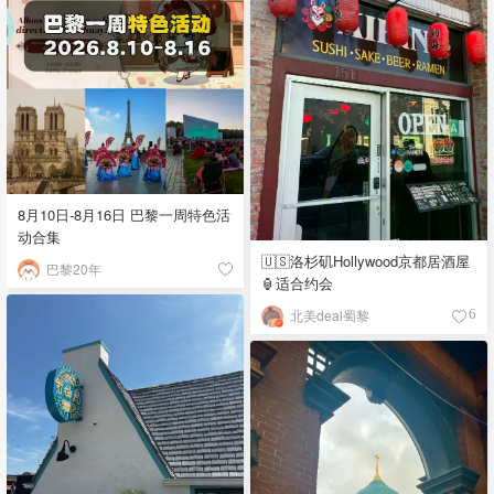
8月10日-8月16日 巴黎一周特色活
动合集
🇺🇸洛杉矶Hollywood京都居酒屋
巴黎20年
🏮适合约会
北美deal蜀黎
6