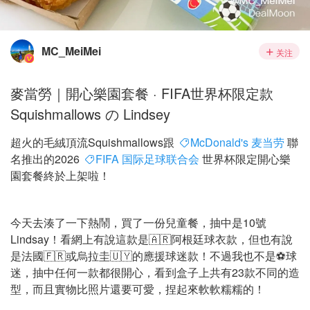
MC_MeiMei
关注
麥當勞｜開心樂園套餐 · FIFA世界杯限定款
Squishmallows の Lindsey
超火的毛絨頂流Squishmallows跟
McDonald's 麦当劳
聯
名推出的2026
FIFA 国际足球联合会
世界杯限定開心樂
園套餐終於上架啦！
今天去湊了一下熱鬧，買了一份兒童餐，抽中是10號
Lindsay！看網上有說這款是🇦🇷阿根廷球衣款，但也有說
是法國🇫🇷或烏拉圭🇺🇾的應援球迷款！不過我也不是⚽️球
迷，抽中任何一款都很開心，看到盒子上共有23款不同的造
型，而且實物比照片還要可愛，捏起來軟軟糯糯的！