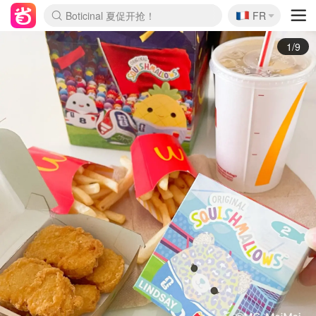
🇫🇷
4折！lulu周四疯狂上新
FR
Boticinal 夏促开抢！
还没结束！&OtherStories大促
Joybuy变相75折 随时失效
速领！Stanley独家85折
疑似霸哥！Camper额外叠85折
Zalando 奥莱闪促！每日更新
Moncler反季囤！5折起+叠9折
Coach Brooklyn仅€192
2/9