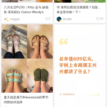
八月生活PLOG｜Kitty·盒马·缺德
🐻 来阿拉斯加没偶遇熊？别急，
舅·茉莉奶白·Costco·Wendy's
来这里补救一下！
maggie
abc個c
2
14
夏天就是属于Birkenstock的季节-
内附如何选择