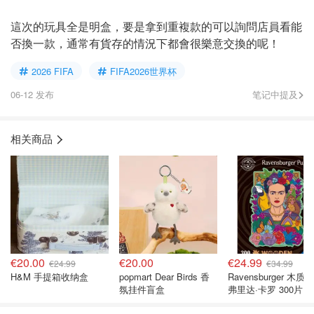
這次的玩具全是明盒，要是拿到重複款的可以詢問店員看能
否換一款，通常有貨存的情況下都會很樂意交換的呢！
2026 FIFA
FIFA2026世界杯
06-12 发布
笔记中提及
相关商品
€20.00
€20.00
€24.99
€24.99
€34.99
H&M 手提箱收纳盒
popmart Dear Birds 香
Ravensburger 木质
氛挂件盲盒
弗里达·卡罗 300片