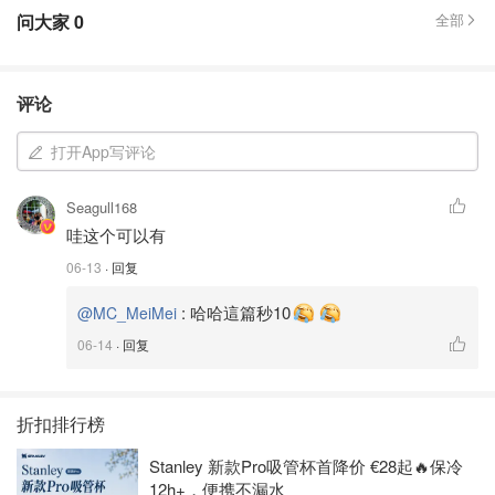
问大家
0
全部
评论
打开App写评论
Seagull168
哇这个可以有
06-13
· 回复
:
哈哈這篇秒10
@MC_MeiMei
06-14
· 回复
折扣排行榜
Stanley 新款Pro吸管杯首降价 €28起🔥保冷
12h+，便携不漏水