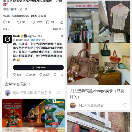
当AI学会骂街：
🇫🇷巴黎玛黑vintage实录（只发
鸡妹报喜法国实用信息版
1
好的）
小L法国成长随记