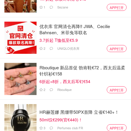
1
Sezane
APP打开
优衣库 官网清仓再降‼️ JWA、Cecilie
Bahnsen、米菲兔等联名
3.7折起 T恤低至€5.9
2
UNIQLO优衣库
APP打开
Rboutique 新品首促 勃肯鞋€72，西太后温柔
针织衫€158
6折起+8折，西太后耳钉€54
2
Rboutique
APP打开
HR赫莲娜 黑绷带50PX首降 立省€140+！
50ml仅€299(官€440)！
3
Perfumes club FR
APP打开