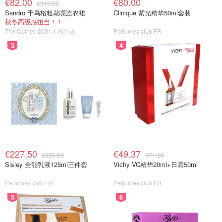
€82.00
€80.00
€315.00
Sandro 千鸟格粗花呢连衣裙
Clinique 紫光精华50ml套装
秋冬高级感担当！！
The Outnet
2001人感兴趣
Perfumes club FR
3
4
€227.50
€49.37
€356.00
€71.50
Sisley 全能乳液125ml三件套
Vichy VC精华20ml+日霜50ml
Perfumes club FR
Perfumes club FR
5
6