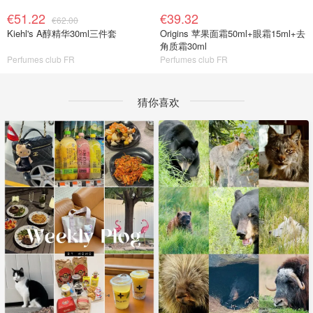
€51.22
€39.32
€62.00
Kiehl's A醇精华30ml三件套
Origins 苹果面霜50ml+眼霜15ml+去
角质霜30ml
Perfumes club FR
Perfumes club FR
猜你喜欢