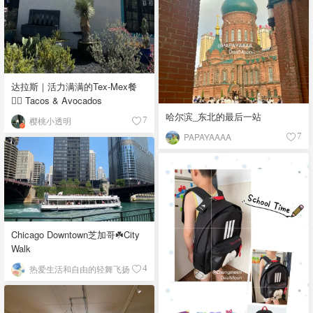
达拉斯｜活力满满的Tex-Mex餐
👉🏼 Tacos & Avocados
哈尔滨_东北的最后一站
樱桃小透明
7
PAPAYAAAA
7
Chicago Downtown芝加哥☘️City
Walk
热爱生活和自由的轻舞飞扬
4