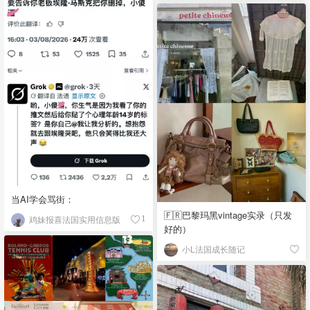
当AI学会骂街：
🇫🇷巴黎玛黑vintage实录（只发
鸡妹报喜法国实用信息版
1
好的）
小L法国成长随记