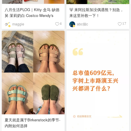
八月生活PLOG｜Kitty·盒马·缺德
🐻 来阿拉斯加没偶遇熊？别急，
舅·茉莉奶白·Costco·Wendy's
来这里补救一下！
maggie
abc個c
4
17
夏天就是属于Birkenstock的季节-
内附如何选择