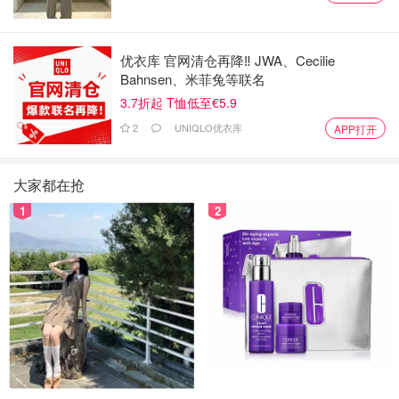
优衣库 官网清仓再降‼️ JWA、Cecilie
Bahnsen、米菲兔等联名
3.7折起 T恤低至€5.9
2
UNIQLO优衣库
APP打开
大家都在抢
1
2