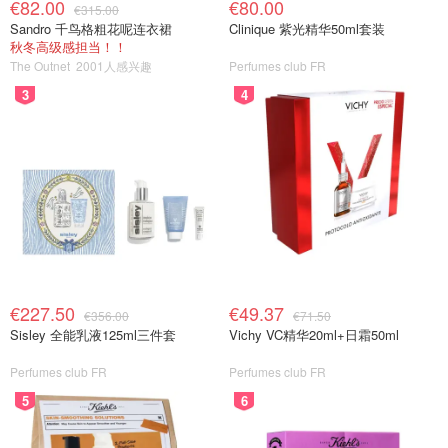
€82.00
€80.00
€315.00
Sandro 千鸟格粗花呢连衣裙
Clinique 紫光精华50ml套装
秋冬高级感担当！！
The Outnet
2001人感兴趣
Perfumes club FR
3
4
€227.50
€49.37
€356.00
€71.50
Sisley 全能乳液125ml三件套
Vichy VC精华20ml+日霜50ml
Perfumes club FR
Perfumes club FR
5
6