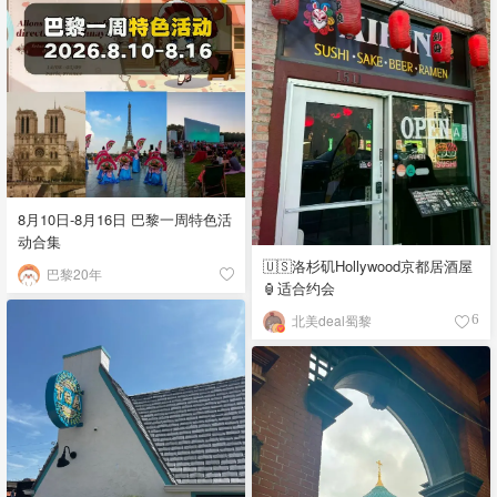
8月10日-8月16日 巴黎一周特色活
动合集
🇺🇸洛杉矶Hollywood京都居酒屋
巴黎20年
🏮适合约会
北美deal蜀黎
6