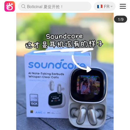
🇫🇷
4折！lulu周四疯狂上新
FR
Boticinal 夏促开抢！
还没结束！&OtherStories大促
Joybuy变相75折 随时失效
速领！Stanley独家85折
疑似霸哥！Camper额外叠85折
Zalando 奥莱闪促！每日更新
Moncler反季囤！5折起+叠9折
Coach Brooklyn仅€192
2/9