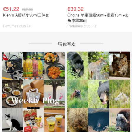
€51.22
€39.32
€62.00
Kiehl's A醇精华30ml三件套
Origins 苹果面霜50ml+眼霜15ml+去
角质霜30ml
Perfumes club FR
Perfumes club FR
猜你喜欢