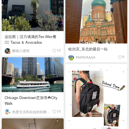
达拉斯｜活力满满的Tex-Mex餐
👉🏼 Tacos & Avocados
哈尔滨_东北的最后一站
樱桃小透明
10
PAPAYAAAA
9
Chicago Downtown芝加哥☘️City
Walk
热爱生活和自由的轻舞飞扬
10