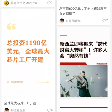
花开富贵之Mo个Mo
1
总市值609亿元，宇树上市路演王
兴兴都讲了
科技圈观察
7
全球最大芯片工厂开建
科技圈观察
6