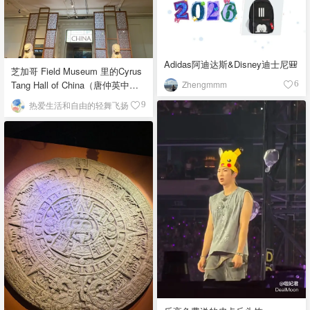
Adidas阿迪达斯&Disney迪士尼🎒
芝加哥 Field Museum 里的Cyrus
Zhengmmm
Tang Hall of China（唐仲英中国
6
馆）
热爱生活和自由的轻舞飞扬
9