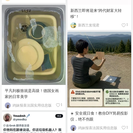
新西兰即将迎来“跨代财富大转
移”！
新西兰发现君
1
平凡到极致就是高级！德国女画
家的日常美学
鸡妹报喜法国实用信息版
1
☀️ 安全观日食！教你DIY简易投影
仪，绝不伤眼
鸡妹报喜法国实用信息版
1