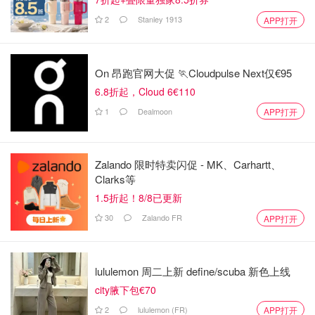
2
Stanley 1913
APP打开
On 昂跑官网大促 🏃Cloudpulse Next仅€95
6.8折起，Cloud 6€110
1
Dealmoon
APP打开
Zalando 限时特卖闪促 - MK、Carhartt、
Clarks等
1.5折起！8/8已更新
30
Zalando FR
APP打开
lululemon 周二上新 define/scuba 新色上线
city腋下包€70
2
lululemon (FR)
APP打开