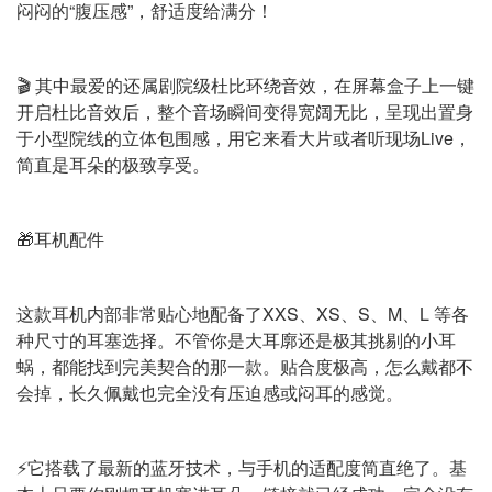
闷闷的“腹压感”，舒适度给满分！
🎬 其中最爱的还属剧院级杜比环绕音效，在屏幕盒子上一键
开启杜比音效后，整个音场瞬间变得宽阔无比，呈现出置身
于小型院线的立体包围感，用它来看大片或者听现场Live，
简直是耳朵的极致享受。
🎁耳机配件
这款耳机内部非常贴心地配备了XXS、XS、S、M、L 等各
种尺寸的耳塞选择。不管你是大耳廓还是极其挑剔的小耳
蜗，都能找到完美契合的那一款。贴合度极高，怎么戴都不
会掉，长久佩戴也完全没有压迫感或闷耳的感觉。
⚡它搭载了最新的蓝牙技术，与手机的适配度简直绝了。基