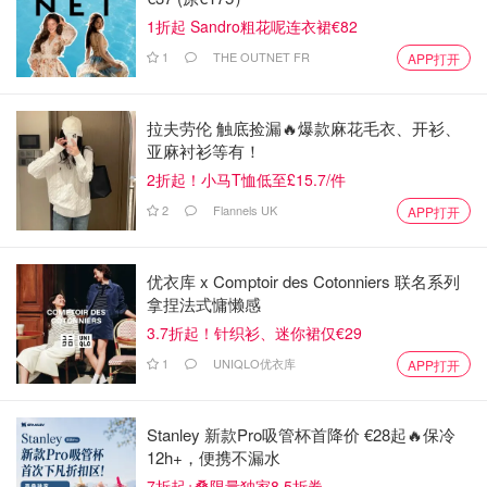
1折起 Sandro粗花呢连衣裙€82
1
THE OUTNET FR
APP打开
拉夫劳伦 触底捡漏🔥爆款麻花毛衣、开衫、
亚麻衬衫等有！
2折起！小马T恤低至£15.7/件
2
Flannels UK
APP打开
优衣库 x Comptoir des Cotonniers 联名系列
拿捏法式慵懒感
3.7折起！针织衫、迷你裙仅€29
1
UNIQLO优衣库
APP打开
Stanley 新款Pro吸管杯首降价 €28起🔥保冷
12h+，便携不漏水
7折起+叠限量独家8.5折券