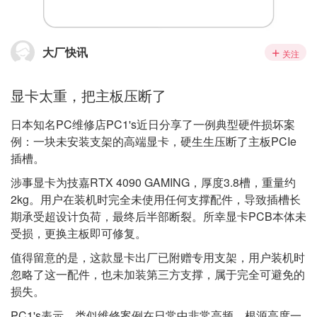
大厂快讯
关注
显卡太重，把主板压断了
日本知名PC维修店PC1's近日分享了一例典型硬件损坏案
例：一块未安装支架的高端显卡，硬生生压断了主板PCIe
插槽。
涉事显卡为技嘉RTX 4090 GAMING，厚度3.8槽，重量约
2kg。用户在装机时完全未使用任何支撑配件，导致插槽长
期承受超设计负荷，最终后半部断裂。所幸显卡PCB本体未
受损，更换主板即可修复。
值得留意的是，这款显卡出厂已附赠专用支架，用户装机时
忽略了这一配件，也未加装第三方支撑，属于完全可避免的
损失。
PC1's表示，类似维修案例在日常中非常高频，根源高度一