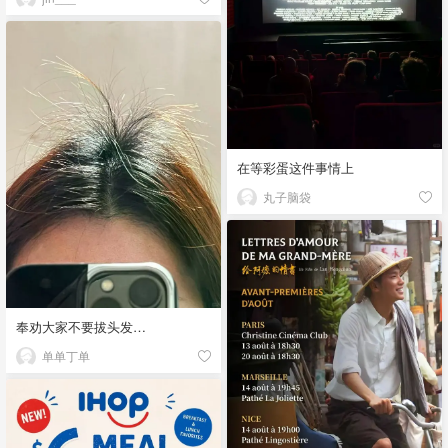
在等彩蛋这件事情上
丸子脑袋
奉劝大家不要拔头发…
单单丁单