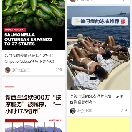
沙门氏菌疫情已蔓延至27州！
Chipotle/Qdoba紧急下架辣椒
新闻搬运工
8
👙被问爆的泳衣品牌合集｜从平
价到轻奢都有✨
种点小草
14