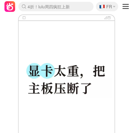
🇫🇷
4折！lulu周四疯狂上新
FR
Boticinal 夏促开抢！
还没结束！&OtherStories大促
Joybuy变相75折 随时失效
速领！Stanley独家85折
疑似霸哥！Camper额外叠85折
Zalando 奥莱闪促！每日更新
Moncler反季囤！5折起+叠9折
Coach Brooklyn仅€192