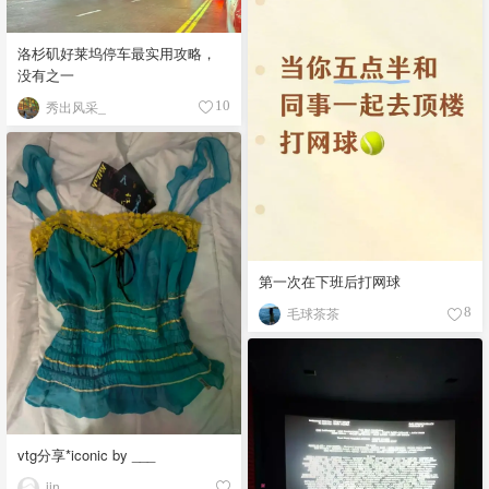
洛杉矶好莱坞停车最实用攻略，
没有之一
秀出风采_
10
第一次在下班后打网球
毛球茶茶
8
vtg分享*iconic by ___
jin___