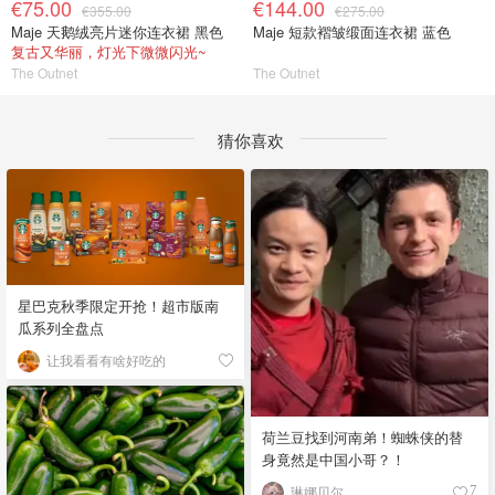
€75.00
€144.00
€355.00
€275.00
Maje 天鹅绒亮片迷你连衣裙 黑色
Maje 短款褶皱缎面连衣裙 蓝色
复古又华丽，灯光下微微闪光~
The Outnet
The Outnet
猜你喜欢
星巴克秋季限定开抢！超市版南
瓜系列全盘点
让我看看有啥好吃的
荷兰豆找到河南弟！蜘蛛侠的替
身竟然是中国小哥？！
琳娜贝尔
7