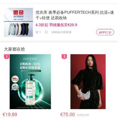
优衣库 换季必备PUFFERTECH系列 抗湿+速
干+轻便 还易收纳
4.3折起 羽绒服低至€29.9
1
UNIQLO优衣库
APP打开
大家都在抢
1
2
€19.89
€75.00
€355.00