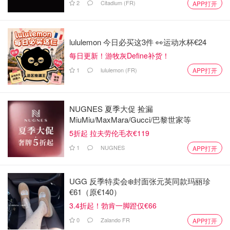
2
Citadium (FR)
APP打开
lululemon 今日必买这3件 👀运动水杯€24
每日更新！游牧灰Define补货！
1
lululemon (FR)
APP打开
NUGNES 夏季大促 捡漏
MiuMiu/MaxMara/Gucci/巴黎世家等
5折起 拉夫劳伦毛衣€119
1
NUGNES
APP打开
UGG 反季特卖会❄️封面张元英同款玛丽珍
€61（原€140）
3.4折起！勃肯一脚蹬仅€66
0
Zalando FR
APP打开