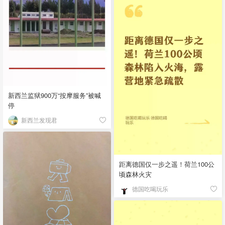
新西兰监狱900万“按摩服务”被喊
停
新西兰发现君
距离德国仅一步之遥！荷兰100公
顷森林火灾
德国吃喝玩乐