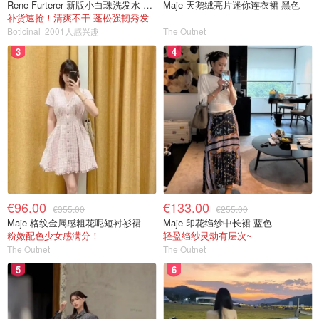
Rene Furterer 新版小白珠洗发水 500ml
Maje 天鹅绒亮片迷你连衣裙 黑色
补货速抢！清爽不干 蓬松强韧秀发
Boticinal
2001人感兴趣
The Outnet
3
4
€96.00
€133.00
€355.00
€255.00
Maje 格纹金属感粗花呢短衬衫裙
Maje 印花绉纱中长裙 蓝色
粉嫩配色少女感满分！
轻盈绉纱灵动有层次~
The Outnet
The Outnet
5
6