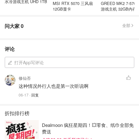
水冷游戏主机 UHD 1TB
MSI RTX 5070 三风扇
GREED MK2 7-5700
12GB显卡
游戏主机 32GB内存
问大家
0
全部
评论
打开App写评论
修仙否
这种情况外行人也是第一次听说啊
06-17
· 回复
折扣排行榜
Dealmoon 疯狂星期四！💥零食、纸巾全部免
费送