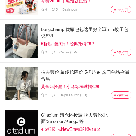
今晚20:00 羊毛预览已出！
6
5
Dealmoon
APP打开
Longchamp 珑骧包包这里好全💥mini饺子包
仅€78
5折起+叠9折！经典托特€92
2
Cettire (FR)
APP打开
拉夫劳伦 最终轮降价 5折起🔥 热门单品捡漏
合集
黄金码捡漏！小马标棒球帽€28
2
Ralph Lauren (FR)
APP打开
Citadium 清仓区捡漏 拉夫劳伦/北
面/Salomon/Kangol等
4.5折起 🧢NewEra棒球帽€18.2