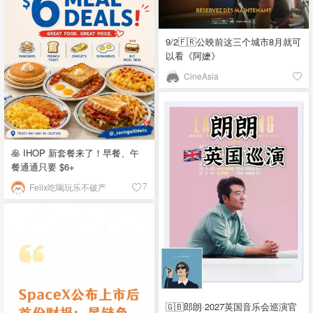
9/2🇫🇷公映前这三个城市8月就可
以看《阿嬷》
CineAsia
🥞 IHOP 新套餐来了！早餐、午
餐通通只要 $6+
Felix吃喝玩乐不破产
7
🇬🇧郎朗·2027英国音乐会巡演官