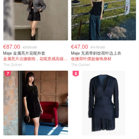
€87.00
€47.00
€335.00
€175.00
Maje 金属亮片花呢外套
Maje 无肩带斜纹荷叶边上衣
金属亮片点缀吸睛，花呢质感高级又显贵
收腰荷叶摆超修饰身材
The Outnet
The Outnet
7
8