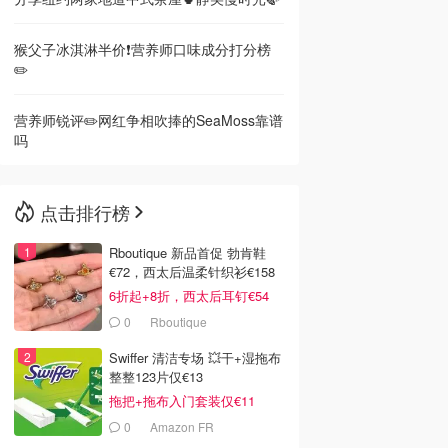
猴父子冰淇淋半价❗️营养师口味成分打分榜
✏️
营养师锐评✏️网红争相吹捧的SeaMoss靠谱
吗
点击排行榜
Rboutique 新品首促 勃肯鞋
€72，西太后温柔针织衫€158
6折起+8折，西太后耳钉€54
0
Rboutique
Swiffer 清洁专场 💥干+湿拖布
整整123片仅€13
拖把+拖布入门套装仅€11
0
Amazon FR