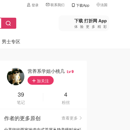
联系我们
法国
登录
下载App
🇺🇸
美国
下载 打折网 App
体验更多精彩
🇨🇳
中国
男士专区
🇨🇦
加拿大
🇬🇧
英国
🇩🇪
德国
营养系学姐小桃几
9
🇫🇷
加关注
法国
🇮🇹
39
4
意大利
笔记
粉丝
🇦🇺
澳洲
作者的更多原创
查看更多
🇳🇿
新西兰
分享纽约两家地道中式茶屋🍵静美慢时光🍃