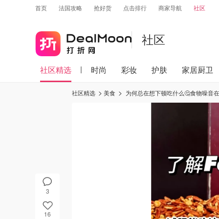
首页
法国攻略
抢好货
点击排行
商家导航
社区
社区
社区精选
时尚
彩妆
护肤
家居厨卫
社区精选
美食
为何总在想下顿吃什么🤔食物噪音在
3
16