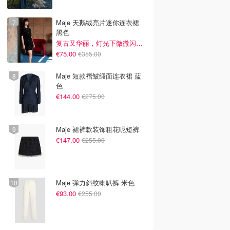
Maje 天鹅绒亮片迷你连衣裙
黑色
复古又华丽，灯光下微微闪光~
€75.00
€355.00
Maje 短款褶皱缎面连衣裙 蓝
色
€144.00
€275.00
Maje 裙裤款装饰粗花呢短裤
€147.00
€255.00
Maje 弹力斜纹喇叭裤 米色
€93.00
€255.00