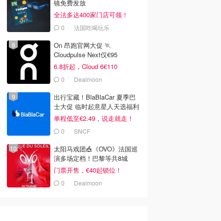
镜免费发放
全法多达400家门店可领！
0
法国吃喝玩乐
On 昂跑官网大促 🏃
Cloudpulse Next仅€95
6.8折起，Cloud 6€110
0
Dealmoon
出行宝藏！BlaBlaCar 夏季巴
士大促 临时起意星人天选福利
单程低至€2.49，说走就走！
0
SNCF
太阳马戏团🎪《OVO》法国巡
演多场定档！巴黎等共8城
门票开售，€40起锁位！
0
Dealmoon