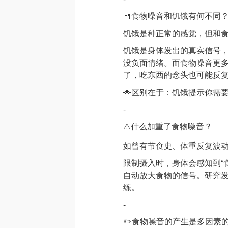
🍴食物噪音和饥饿有何不同
饥饿是种正常的感觉，但和
饥饿是身体发出的真实信号
没负面情绪。而食物噪音更
了，吃东西的念头也可能反
🌟区别在于：饥饿提示你需
-
⚠️什么加重了食物噪音？
如曾有节食史、体重反复波
限制摄入时，身体会感知到“
自动放大食物的信号。研究
练。
-
✏️食物噪音的产生是多因素