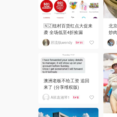
🇳🇿纽村百货红点大促来
北京
袭 全场低至4折捡漏
炒
邪流纨wendy
11
澳洲老板不给工资 追回
来了 (分享维权版)
A班袁湘琴1
5