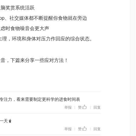
大脑奖赏系统活跃
pp、社交媒体都不断提醒你食物就在旁边
焦虑时食物噪音会更大声
是生理，环境和身体对压力作回应的综合状态。
噪音，下篇来分享一些应对方法！
专注力，看来需要制定更科学的进食时间表
举报
赞
回复
|
|
一天🧋
举报
赞
回复
|
|