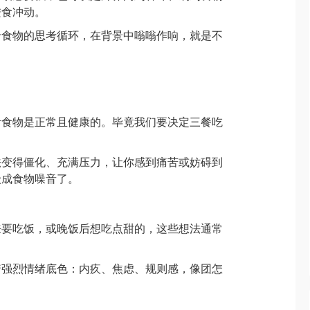
进食冲动。
于食物的思考循环，在背景中嗡嗡作响，就是不
考食物是正常且健康的。毕竟我们要决定三餐吃
法变得僵化、充满压力，让你感到痛苦或妨碍到
级成食物噪音了。
来要吃饭，或晚饭后想吃点甜的，这些想法通常
着强烈情绪底色：内疚、焦虑、规则感，像团怎