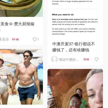
美食🥘 费大厨辣椒
肉
1
丢丢乐
13
中澳开麦37-银行都说不
赚钱了，还有啥赚钱
溜达中澳的王公子
8