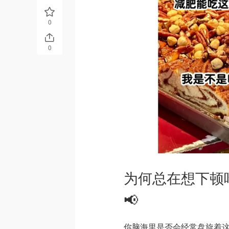
0
0
为何总在想下顿
📢
你脑海里是否会经常盘旋着