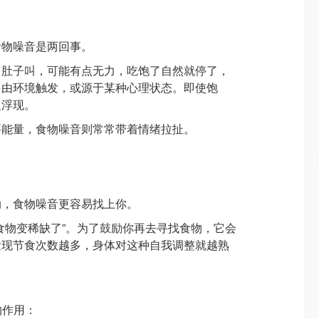
？
食物噪音是两回事。
，肚子叫，可能有点无力，吃饱了自然就停了，
多由环境触发，或源于某种心理状态。即使饱
复浮现。
要能量，食物噪音则常常带着情绪拉扯。
动，食物噪音更容易找上你。
食物变稀缺了”。为了鼓励你再去寻找食物，它会
发现节食次数越多，身体对这种自我调整就越熟
的作用：