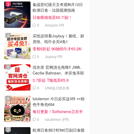
备战世纪级天文奇观❗️8月12日
欧洲日食 - 法国观测指南
日食眼镜低至€0.7/副！
0
Amazon FR
买纸还得看Joybuy！厕纸、厨
房纸、纸巾全买4免1
变相5折起 90抽纸巾才€0.26/
包
0
Joybuy FR
优衣库 官网清仓再降‼️ JWA、
Cecilie Bahnsen、米菲兔等联
名
3.7折起 T恤低至€5.9
0
UNIQLO优衣库
lululemon 今日必买这3件 👀粉
色牛角包€64
每日更新！Softstreme卫衣半
价
0
lululemon (FR)
欧洲日食倒计时❗️40万副日食眼