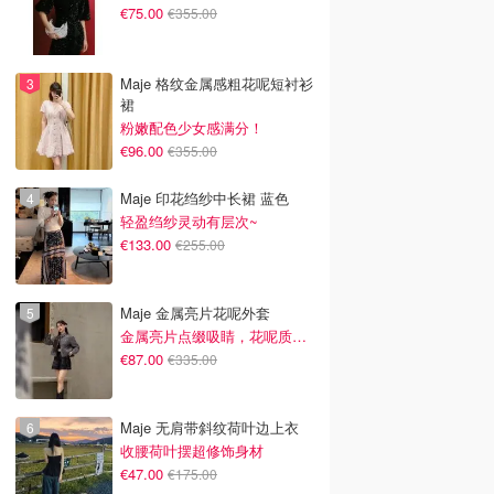
€75.00
€355.00
Maje 格纹金属感粗花呢短衬衫
裙
粉嫩配色少女感满分！
€96.00
€355.00
Maje 印花绉纱中长裙 蓝色
轻盈绉纱灵动有层次~
€133.00
€255.00
Maje 金属亮片花呢外套
金属亮片点缀吸睛，花呢质感高级又显贵
€87.00
€335.00
Maje 无肩带斜纹荷叶边上衣
收腰荷叶摆超修饰身材
€47.00
€175.00