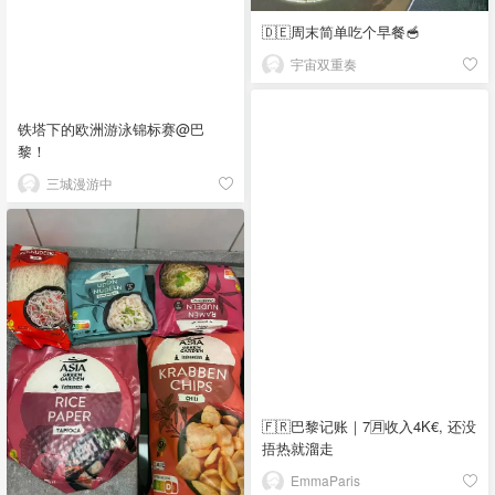
🇩🇪周末简单吃个早餐🥣
宇宙双重奏
铁塔下的欧洲游泳锦标赛@巴
黎！
三城漫游中
🇫🇷巴黎记账｜7🈷️收入4K€, 还没
捂热就溜走
EmmaParis