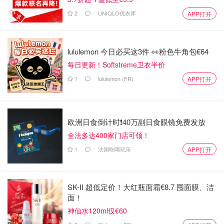
2
UNIQLO优衣库
APP打开
lululemon 今日必买这3件 👀粉色牛角包€64
每日更新！Softstreme卫衣半价
1
lululemon (FR)
APP打开
欧洲日食倒计时❗️40万副日食眼镜免费发放
全法多达400家门店可领！
1
法国吃喝玩乐
APP打开
SK-II 超低定价！大红瓶面霜€8.7 囤面膜、洁
面！
神仙水120ml仅€60