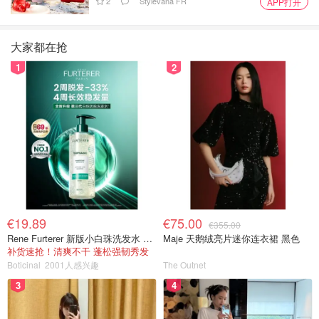
2
Stylevana FR
APP打开
大家都在抢
1
2
€19.89
€75.00
€355.00
Rene Furterer 新版小白珠洗发水 500ml
Maje 天鹅绒亮片迷你连衣裙 黑色
补货速抢！清爽不干 蓬松强韧秀发
Boticinal
2001人感兴趣
The Outnet
3
4