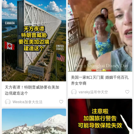
美国一家8口灭门案 婚姻千疮百孔
养女华裔
天方夜谭！特朗普威胁要在美加
vansky温哥华天空
边境建造这个
Westca加拿大生活