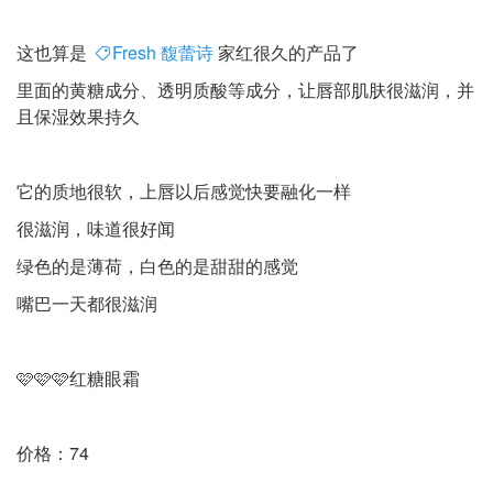
这也算是
Fresh 馥蕾诗
家红很久的产品了
里面的黄糖成分、透明质酸等成分，让唇部肌肤很滋润，并
且保湿效果持久
它的质地很软，上唇以后感觉快要融化一样
很滋润，味道很好闻
绿色的是薄荷，白色的是甜甜的感觉
嘴巴一天都很滋润
🩷🩷🩷红糖眼霜
价格：74