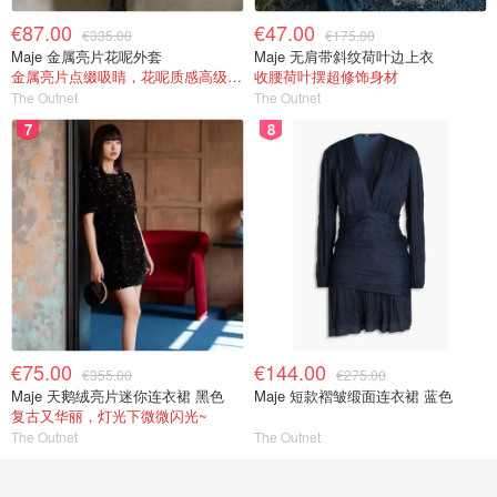
€87.00
€47.00
€335.00
€175.00
Maje 金属亮片花呢外套
Maje 无肩带斜纹荷叶边上衣
金属亮片点缀吸睛，花呢质感高级又显贵
收腰荷叶摆超修饰身材
The Outnet
The Outnet
7
8
€75.00
€144.00
€355.00
€275.00
Maje 天鹅绒亮片迷你连衣裙 黑色
Maje 短款褶皱缎面连衣裙 蓝色
复古又华丽，灯光下微微闪光~
The Outnet
The Outnet