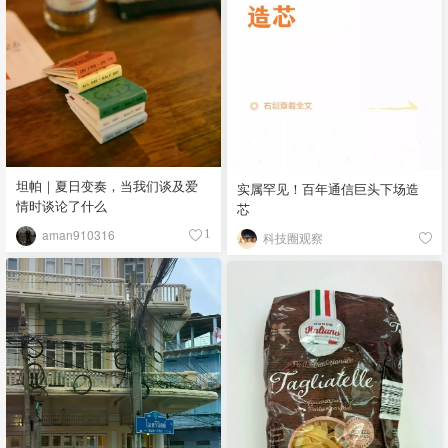
坦帕｜夏日变奏，当我们谈及爱
实属罕见！百年通信巨头下场造
情时谈论了什么
芯
aman910316
1
科技圈观察