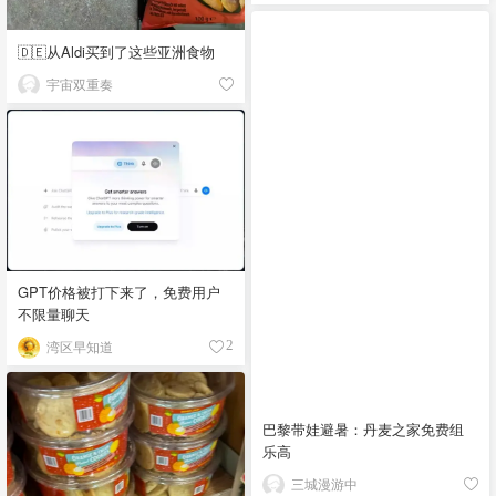
🇩🇪从Aldi买到了这些亚洲食物
宇宙双重奏
GPT价格被打下来了，免费用户
不限量聊天
湾区早知道
2
巴黎带娃避暑：丹麦之家免费组
乐高
三城漫游中