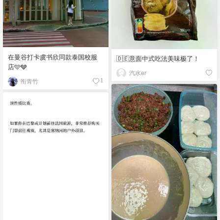
在曼谷打卡虞书欣同款泰国校服
🇩🇪意面中式吃法美味极了！
店🩵🩶
汽水er
衔青竹
1