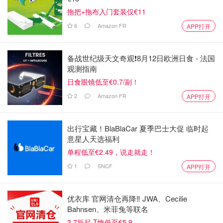
拖把+拖布入门套装仅€11
6
Amazon FR
APP打开
备战世纪级天文奇观❗️8月12日欧洲日食 - 法国
观测指南
日食眼镜低至€0.7/副！
2
Amazon FR
APP打开
出行宝藏！BlaBlaCar 夏季巴士大促 临时起
意星人天选福利
单程低至€2.49，说走就走！
1
SNCF
APP打开
优衣库 官网清仓再降‼️ JWA、Cecilie
Bahnsen、米菲兔等联名
3.7折起 T恤低至€5.9