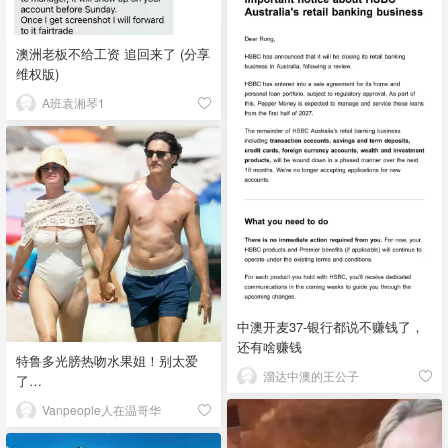
澳洲老板不给工资 追回来了 (分享
维权版)
A班袁湘琴1
中澳开麦37-银行都说不赚钱了，
还有啥赚钱
特鲁多光膀热吻水果姐！别太爱
溜达中澳的王公子
了…
Vanpeople人在温哥华