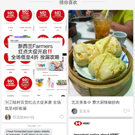
猜你喜欢
🇳🇿纽村百货红点大促来袭 全场
北京美食🥘 费大厨辣椒炒肉
低至4折捡漏
丢丢乐
1
邪流纨wendy