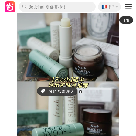
🇫🇷
4折！lulu周四疯狂上新
FR
Boticinal 夏促开抢！
还没结束！&OtherStories大促
Joybuy变相75折 随时失效
速领！Stanley独家85折
疑似霸哥！Camper额外叠85折
Zalando 奥莱闪促！每日更新
Moncler反季囤！5折起+叠9折
Coach Brooklyn仅€192
2/8