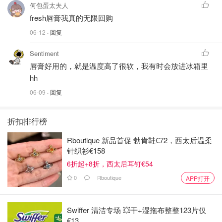
何包蛋太夫人
fresh唇膏我真的无限回购
06-12
· 回复
Sentiment
唇膏好用的，就是温度高了很软，我有时会放进冰箱里
hh
06-09
· 回复
折扣排行榜
Rboutique 新品首促 勃肯鞋€72，西太后温柔
针织衫€158
6折起+8折，西太后耳钉€54
0
Rboutique
APP打开
Swiffer 清洁专场 💥干+湿拖布整整123片仅
€13