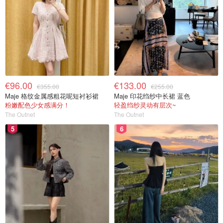
€96.00
€133.00
€355.00
€255.00
Maje 格纹金属感粗花呢短衬衫裙
Maje 印花绉纱中长裙 蓝色
粉嫩配色少女感满分！
轻盈绉纱灵动有层次~
The Outnet
The Outnet
5
6