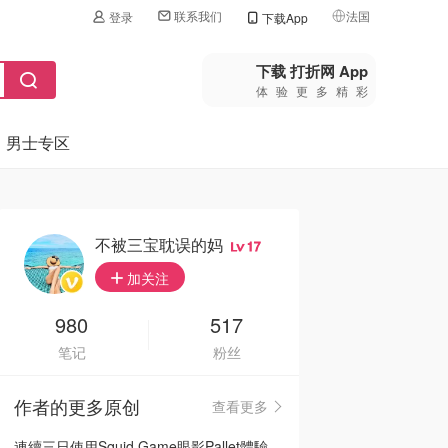
联系我们
法国
登录
下载App
🇺🇸
美国
下载 打折网 App
体验更多精彩
🇨🇳
中国
男士专区
🇨🇦
加拿大
🇬🇧
英国
🇩🇪
德国
不被三宝耽误的妈
17
🇫🇷
加关注
法国
🇮🇹
980
517
意大利
笔记
粉丝
🇦🇺
澳洲
作者的更多原创
查看更多
🇳🇿
新西兰
連續三日使用Squid Game眼影Pallet體驗