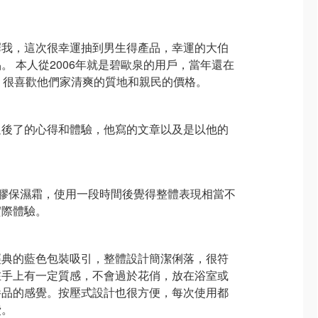
擇我，這次很幸運抽到男生得產品，幸運的大伯
。 本人從2006年就是碧歐泉的用戶，當年還在
姐。很喜歡他們家清爽的質地和親民的價格。
過後了的心得和體驗，他寫的文章以及是以他的
er 男士凝膠保濕霜，使用一段時間後覺得整體表現相當不
實際體驗。
經典的藍色包裝吸引，整體設計簡潔俐落，很符
在手上有一定質感，不會過於花俏，放在浴室或
養品的感覺。按壓式設計也很方便，每次使用都
費。