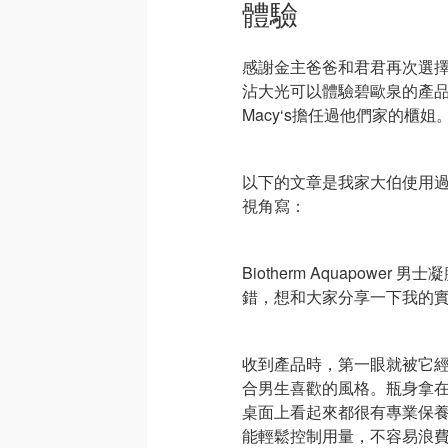
體驗
感謝金主爸爸和君君再次選
沾大光可以體驗碧歐泉的產品
Macy‘s擔任過他們家的櫃
以下的文章是我家大伯使用
視角寫：
Biotherm Aquapow
錯，想和大家分享一下我的
收到產品時，第一眼就被它
合男生喜歡的風格。瓶身拿
桌面上看起來都很有專業保
能輕鬆控制用量，不容易浪