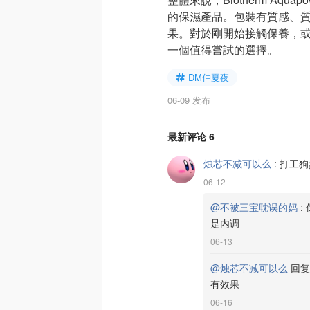
的保濕產品。包裝有質感、
果。對於剛開始接觸保養，
一個值得嘗試的選擇。
DM仲夏夜
06-09 发布
最新评论
6
烛芯不减可以么
:
打工狗
06-12
@不被三宝耽误的妈
:
是内调
06-13
@烛芯不减可以么
回
有效果
06-16