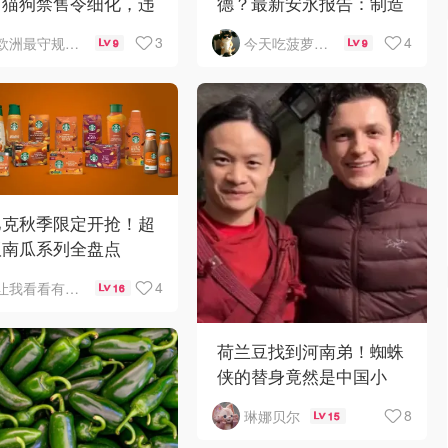
！猫狗禁售令细化，违
德？最新安永报告：制造
高罚€3000
业与AI成投资新宠！
3
4
欧洲最守规矩的一天
今天吃菠萝披萨了吗
9
9
巴克秋季限定开抢！超
版南瓜系列全盘点
4
让我看看有啥好吃的
16
荷兰豆找到河南弟！蜘蛛
侠的替身竟然是中国小
哥？！
8
琳娜贝尔
15