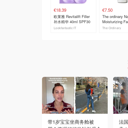
€18.39
€7.50
欧莱雅 Revitalift Filler
The ordinary Na
补水精华 40ml SPF30
Moisturizing Fa
HA 保湿面霜
Lookfantastic IT
The Ordinary
去购买
去购买
带1岁宝宝坐商务舱被
法