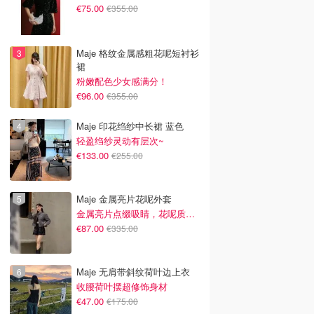
€75.00
€355.00
Maje 格纹金属感粗花呢短衬衫
裙
粉嫩配色少女感满分！
€96.00
€355.00
Maje 印花绉纱中长裙 蓝色
轻盈绉纱灵动有层次~
€133.00
€255.00
Maje 金属亮片花呢外套
金属亮片点缀吸睛，花呢质感高级又显贵
€87.00
€335.00
Maje 无肩带斜纹荷叶边上衣
收腰荷叶摆超修饰身材
€47.00
€175.00