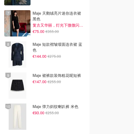
0
€41.65
€11.60
€102.00
€49.00
Maje 天鹅绒亮片迷你连衣裙
致塑颜面霜 50ml
玫瑰面霜 50ml
The ordinary 天然保湿
黑色
因子植物神经酰胺面霜
复古又华丽，灯光下微微闪光~
Fresh
The Ordinary
€75.00
€355.00
去购买
去购买
去购买
Maje 短款褶皱缎面连衣裙 蓝
色
€144.00
€275.00
Maje 裙裤款装饰粗花呢短裤
€147.00
€255.00
Maje 弹力斜纹喇叭裤 米色
€93.00
€255.00