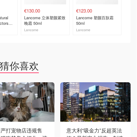
€130.00
€123.00
€86.7
tural
Lancome 立体塑颜紧致
Lancome 塑颜百肽霜
红茶紧
ctors
晚霜 50ml
50ml
Lancome
Lancome
Fresh
去购买
去购买
猜你喜欢
国严打宠物店违规售
意大利“吸金力”反超英法