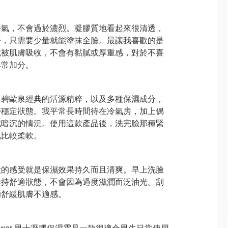
香氣，不會過於濃烈。凝膠質地看起來很清透，
好，只需要少量就能塗抹全臉。最讓我喜歡的是
就被肌膚吸收，不會有黏膩或厚重感，對於不喜
非常加分。
了碧歐泉經典的活源精粹，以及多種保濕成分，
持穩定狀態。我平常長時間待在冷氣房，加上偶
或暗沉的情況。使用這款產品後，洗完臉那種緊
也比較柔軟。
大的感受就是保濕效果持久而且清爽。早上洗臉
維持舒適狀態，不會因為過度滋潤而泛油光。刮
助舒緩肌膚不適感。
uapower 男士凝膠保濕霜是一款很適合男生日常使用