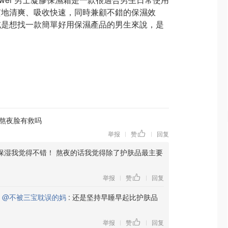
質地清爽、吸收快速，同時兼顧不錯的保濕效
或是想找一款簡單好用保濕產品的男生來說，是
熬夜脸有救吗
举报
赞
回复
|
|
保湿我觉得不错！ 熬夜的话我觉得除了护肤品最主要
举报
赞
回复
|
|
复
@不被三宝耽误的妈
:
还是坚持早睡早起比护肤品
举报
赞
回复
|
|