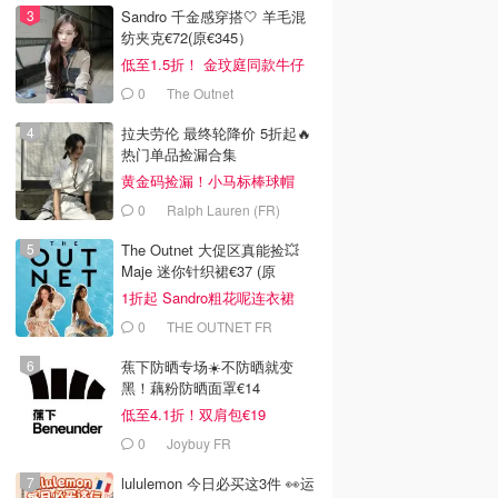
Sandro 千金感穿搭🤍 羊毛混
纺夹克€72(原€345）
低至1.5折！ 金玟庭同款牛仔
拼接夹克€144 (原€275）
0
The Outnet
拉夫劳伦 最终轮降价 5折起🔥
热门单品捡漏合集
黄金码捡漏！小马标棒球帽
€28
0
Ralph Lauren (FR)
The Outnet 大促区真能捡💥
Maje 迷你针织裙€37 (原
€175）
1折起 Sandro粗花呢连衣裙
€82
0
THE OUTNET FR
蕉下防晒专场☀️不防晒就变
黑！藕粉防晒面罩€14
低至4.1折！双肩包€19
0
Joybuy FR
lululemon 今日必买这3件 👀运