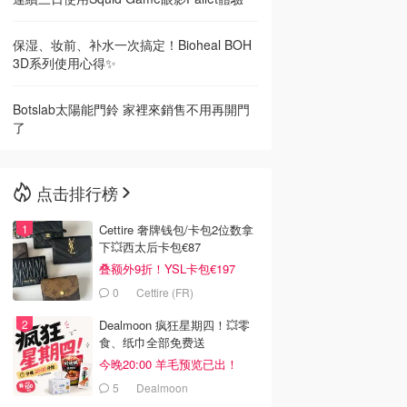
保湿、妆前、补水一次搞定！Bioheal BOH
3D系列使用心得✨
Botslab太陽能門鈴 家裡來銷售不用再開門
了
点击排行榜
Cettire 奢牌钱包/卡包2位数拿
下💥西太后卡包€87
叠额外9折！YSL卡包€197
0
Cettire (FR)
Dealmoon 疯狂星期四！💥零
食、纸巾全部免费送
今晚20:00 羊毛预览已出！
5
Dealmoon