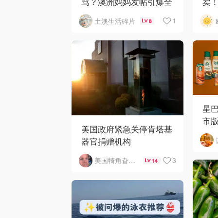
骂？澳洲妈妈发帖引爆全
卖
网争议
者最
1
土澳生活碎片
6
星
市
美国政府紧急关停肯塔基
器官捐赠机构
3
美国犄角旮旯新鲜事
14