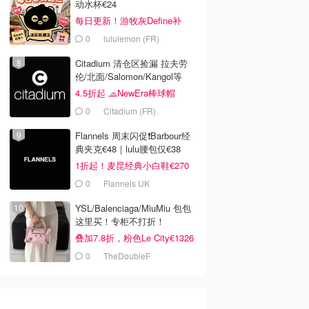
动水杯€24
每日更新！游牧灰Define补
货！
0
lululemon (FR)
Citadium 清仓区捡漏 拉夫劳
伦/北面/Salomon/Kangol等
4.5折起 🧢NewEra棒球帽
€18.2
0
Citadium (FR)
Flannels 周末闪促❗Barbour经
典夹克€48｜lulu腰包仅€38
1折起！麦昆经典小白鞋€270
0
Flannels UK
YSL/Balenciaga/MiuMiu 包包
这里买！专柜不打折！
叠加7.8折，粉色Le City€1326
0
TheDoubleF