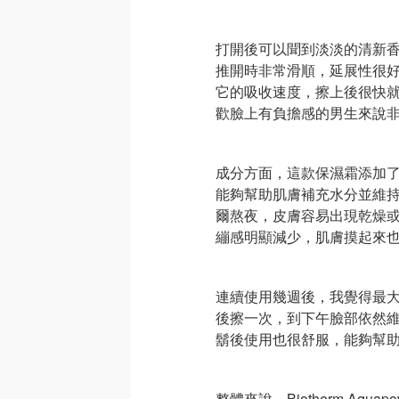
打開後可以聞到淡淡的清新
推開時非常滑順，延展性很
它的吸收速度，擦上後很快
歡臉上有負擔感的男生來說
成分方面，這款保濕霜添加
能夠幫助肌膚補充水分並維
爾熬夜，皮膚容易出現乾燥
繃感明顯減少，肌膚摸起來
連續使用幾週後，我覺得最
後擦一次，到下午臉部依然
鬍後使用也很舒服，能夠幫
整體來說，Biotherm Aq