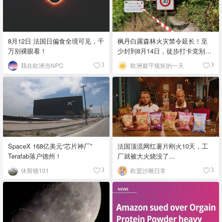
8月12日 法国日偏食全境可见，千
枫丹白露森林火灾禁令延长！至
万别裸眼看！
少封到8月14日，徒步打卡党别空
跑！
我在欧洲当NPC
欧洲最守规矩的一天
3
3
SpaceX 168亿美元“芯片神厂”
法国顶流网红薯片刚火10天，工
Terafab落户德州！
厂就被大火烧没了...
休斯顿101
欧盟沙雕日常
3
3