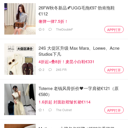
26FW秋冬新品🍂UGG毛拖€97 勃肯拖鞋
€112
奢牌一律7.5折！
0
TheDoubleF
APP打开
24S 大促区升级 Max Mara、Loewe、Acne
Studios下凡
4折起+叠8折！麦昆小白鞋€331
2
24S FR
APP打开
Toteme 老钱风骨折价🖤一字肩裙€121（原
€580）
1.6折起 封面款褶皱长裙€114
1
The Outnet
APP打开