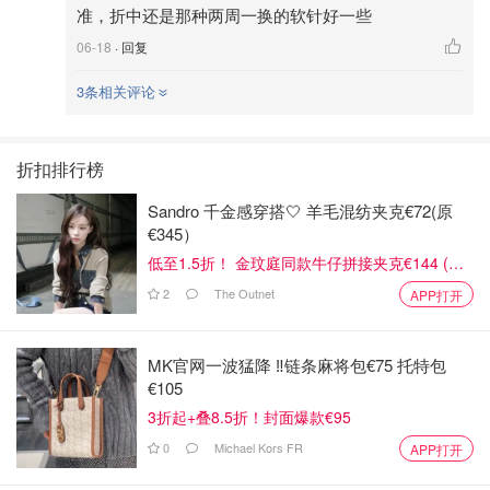
准，折中还是那种两周一换的软针好一些
06-18
· 回复
3条相关评论
折扣排行榜
Sandro 千金感穿搭🤍 羊毛混纺夹克€72(原
€345）
低至1.5折！ 金玟庭同款牛仔拼接夹克€144 (原
€275）
2
The Outnet
APP打开
MK官网一波猛降 ‼️链条麻将包€75 托特包
€105
3折起+叠8.5折！封面爆款€95
0
Michael Kors FR
APP打开