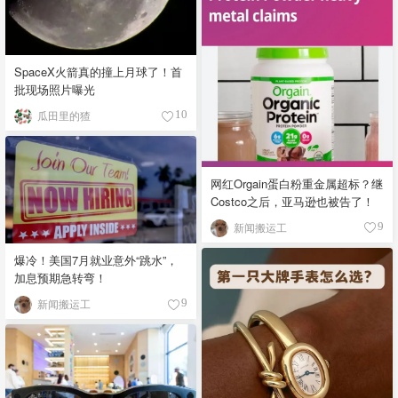
SpaceX火箭真的撞上月球了！首
批现场照片曝光
瓜田里的猹
10
网红Orgain蛋白粉重金属超标？继
Costco之后，亚马逊也被告了！
新闻搬运工
9
爆冷！美国7月就业意外“跳水”，
加息预期急转弯！
新闻搬运工
9