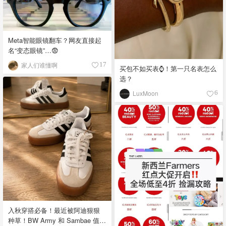
Meta智能眼镜翻车？网友直接起
名“变态眼镜”…😨
家人们谁懂啊
17
买包不如买表⌚️！第一只名表怎么
选？
LuxMoon
6
入秋穿搭必备！最近被阿迪狠狠
种草！BW Army 和 Sambae 值得