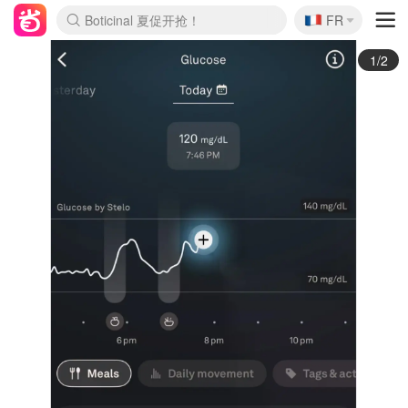
🇫🇷
4折！lulu周四疯狂上新
FR
Boticinal 夏促开抢！
还没结束！&OtherStories大促
Joybuy变相75折 随时失效
速领！Stanley独家85折
疑似霸哥！Camper额外叠85折
Zalando 奥莱闪促！每日更新
Moncler反季囤！5折起+叠9折
Coach Brooklyn仅€192
2/2