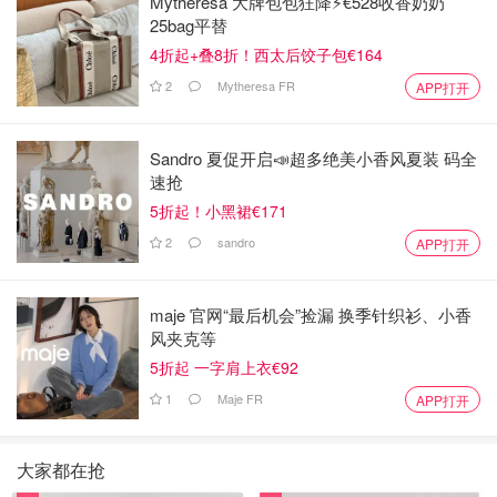
Mytheresa 大牌包包狂降⚡️€528收香奶奶
25bag平替
4折起+叠8折！西太后饺子包€164
2
Mytheresa FR
APP打开
Sandro 夏促开启📣超多绝美小香风夏装 码全
速抢
5折起！小黑裙€171
2
sandro
APP打开
maje 官网“最后机会”捡漏 换季针织衫、小香
风夹克等
5折起 一字肩上衣€92
1
Maje FR
APP打开
大家都在抢