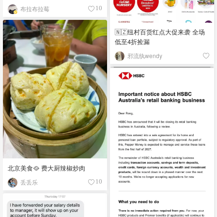
拥有！
布拉布拉莓
10
🇳🇿纽村百货红点大促来袭 全场
低至4折捡漏
邪流纨wendy
北京美食🥘 费大厨辣椒炒肉
丢丢乐
10