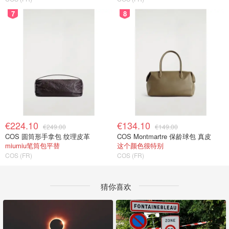
7
8
€224.10
€134.10
€249.00
€149.00
COS 圆筒形手拿包 纹理皮革
COS Montmartre 保龄球包 真皮
miumiu笔筒包平替
这个颜色很特别
COS (FR)
COS (FR)
猜你喜欢