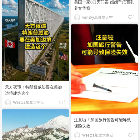
美国一家8口灭门案 婚姻千疮百孔
养女华裔
vansky温哥华天空
1
天方夜谭！特朗普威胁要在美加
边境建造这个
Westca加拿大生活
1
注意啦！加国旅行警告可能导致
保险失效
Westca加拿大生活
1