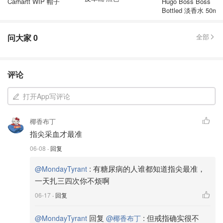
Carhartt WIP 帽子
Hugo Boss Boss
Bottled 淡香水 50ml
问大家
0
全部
评论
打开App写评论
椰香布丁
指尖采血才最准
06-08
· 回复
:
有糖尿病的人谁都知道指尖最准，
@MondayTyrant
一天扎三四次你不烦啊
06-17
· 回复
回复
:
但戒指确实很不
@MondayTyrant
@椰香布丁