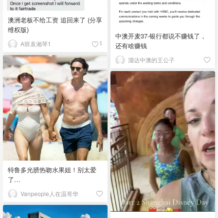
澳洲老板不给工资 追回来了 (分享
维权版)
中澳开麦37-银行都说不赚钱了，
A班袁湘琴1
1
还有啥赚钱
溜达中澳的王公子
特鲁多光膀热吻水果姐！别太爱
了…
Vanpeople人在温哥华