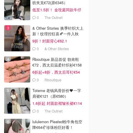
纺夹克€72(原€345）
低至1.5折！ 金玟庭同款牛仔
拼接夹克€144 (原€275）
0
The Outnet
& Other Stories 换季针织大上
新！纹理控狂喜🍂一件入秋
9折！封面背心€62.1
0
& Other Stories
Rboutique 新品首促 勃肯鞋
€72，西太后温柔针织衫€158
6折起+8折，西太后耳钉€54
0
Rboutique
Toteme 老钱风骨折价🖤一字
肩裙€121（原€580）
1.6折起 封面款褶皱长裙€114
0
The Outnet
lululemon Pleated粉牛角包空
降€64🥐珍珠粉巨好看！