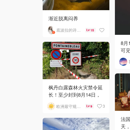
渐近脱离闷养
底波拉的诗与歌
15
8月
可
枫丹白露森林火灾禁令延
长！至少封到8月14日，
徒步打卡党别空跑！
3
欧洲最守规矩的一天
9
法国
天