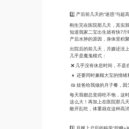
2️⃣ 产后前几天的“迷惑”与超高
刚生完在医院那几天，其实我
知道我家二宝出生就有快7斤
产后水肿的原因，身体里积
出院后的前几天，月嫂还没
几乎是魔鬼模式：
❌ 几乎没有休息时间，不是
👧 还要同时兼顾大宝的情绪
🍱 娃爸给我做的月子餐，因
每天我都总觉得吃不饱，这
这么大！再加上在医院那几
敞开乱吃，体重就在这种高消
3️⃣ 月嫂上户后的科学“控糖+减