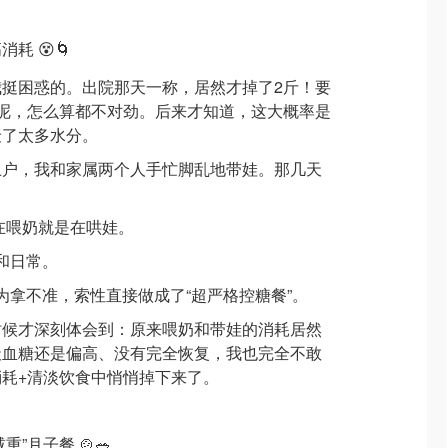
消耗 😵🌀
挺困惑的。出院那天一称，居然才掉了2斤！要
呢，怎么算都不对劲。后来才知道，这大概率是
聚了太多水分。
上户，我和家属两个人手忙脚乱地带娃。那几天
在喂奶就是在哄娃。
和日常。
为拿不准，索性直接做成了“超严格控糖餐”。
时候才深刻体会到：原来喂奶和带娃的消耗居然
天血糖还是偏高、没有完全恢复，我也完全不敢
耗+清淡饮食中悄悄掉下来了。
重”月子餐 🍲🥗