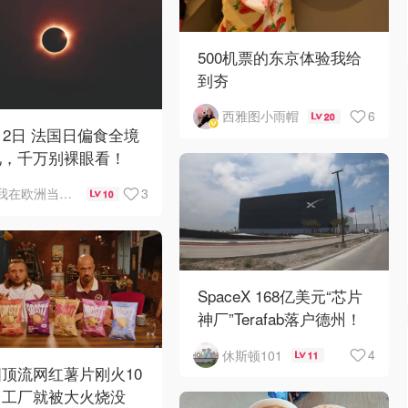
500机票的东京体验我给
到夯
6
西雅图小雨帽
20
12日 法国日偏食全境
见，千万别裸眼看！
3
我在欧洲当NPC
10
SpaceX 168亿美元“芯片
神厂”Terafab落户德州！
4
休斯顿101
11
顶流网红薯片刚火10
，工厂就被大火烧没