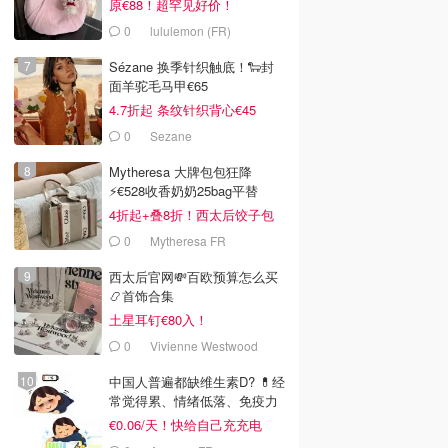
原€88！超罕见好价！
0
lululemon (FR)
Sézane 换季针织触底！🐑封
面羊驼毛马甲€65
4.7折起 条纹针织背心€45
0
Sezane
Mytheresa 大牌包包狂降
⚡️€528收香奶奶25bag平替
4折起+叠8折！西太后饺子包
€164
0
Mytheresa FR
西太后官网💸百欧预算怎么买
📿首饰合集
土星耳钉€80入！
0
Vivienne Westwood
中国人普遍都缺维生素D? 💊经
常觉得累、情绪低落、免疫力
低
€0.06/天！快给自己充充电