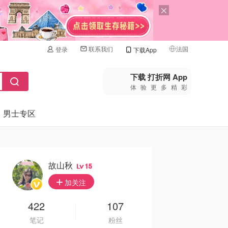
联系我们
法国
登录
下载App
🇺🇸
美国
下载 打折网 App
体验更多精彩
🇨🇳
中国
男士专区
🇨🇦
加拿大
🇬🇧
英国
🇩🇪
德国
故山秋
15
🇫🇷
加关注
法国
🇮🇹
422
107
意大利
笔记
粉丝
🇦🇺
澳洲