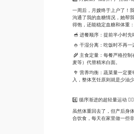
一周后，月嫂终于上户了！
沟通了我的血糖情况，她帮
得饱，还能稳定血糖和体重
🥣 进餐顺序：提前半小时
🍚 干湿分离：吃饭时不再
🌾 主食定量：每餐严格控
麦等）代替精米白面。
🥦 营养均衡：蔬菜量一定
入，整体烹饪原则就是少油
4️⃣ 循序渐进的超轻量运动 🧘‍♀️ 
虽然体重回去了，但产后身
合饮食，每天在家里做一些