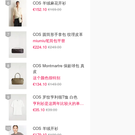
COS 羊绒麻花开衫
€152.10
€169.00
COS 圆筒形手拿包 纹理皮革
miumiu笔筒包平替
€224.10
€249.00
COS Montmartre 保龄球包 真
皮
这个颜色很特别
€134.10
€149.00
COS 罗纹亨利领T恤 白色
亨利衫是这两年比较火的单品~
€35.10
€39.00
COS 羊绒开衫
€179.10
€199.00