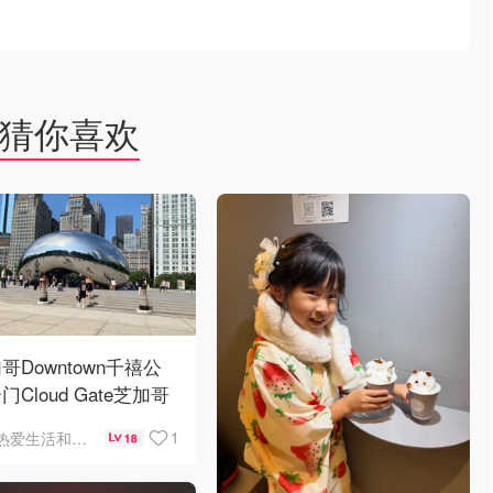
猜你喜欢
哥Downtown千禧公
门Cloud Gate芝加哥
景❤️鳞次栉比的高楼
1
热爱生活和自由的轻舞飞扬
18