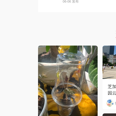
06-06 发布
芝加
园云
河街