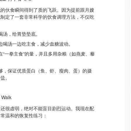
我的伙食瞬间得到了质的飞跃。因为提前跟月嫂
我制定了一套非常科学的饮食调理方法，不仅吃
：
先喝汤，给胃垫垫底。
一边喝汤一边吃主食，减少血糖波动。
制在“一拳主食”的量，并且多用杂粮（如燕麦、藜
要够，保证优质蛋白（鱼、虾、瘦肉、蛋）的摄
少盐。
Walk
体还很虚弱，绝对不能盲目剧烈运动。我现在配
非常温和的恢复性练习：