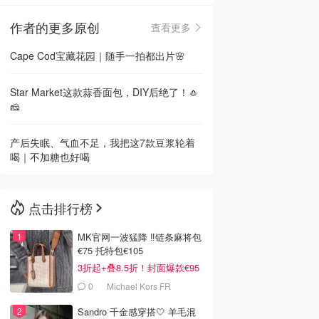
作者的更多原创
查看更多
🇳🇿
新西兰
Cape Cod宝藏花园｜随手一拍都出片🌸
Star Market这款蒜香面包，DIY后绝了！🧄
🧀
产后失眠、气血不足，我把这7款豆浆轮着
喝｜不加糖也好喝
点击排行榜
MK官网一波猛降 ‼️链条麻将包
€75 托特包€105
3折起+叠8.5折！封面爆款€95
0
Michael Kors FR
Sandro 千金感穿搭🤍 羊毛混