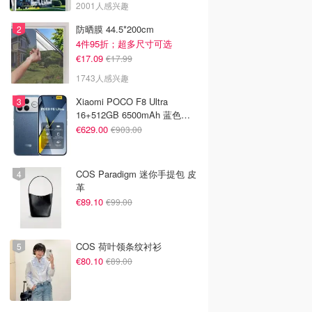
2001人感兴趣
防晒膜 44.5*200cm
4件95折；超多尺寸可选
€17.09
€17.99
1743人感兴趣
Xiaomi POCO F8 Ultra
16+512GB 6500mAh 蓝色手
机
€629.00
€903.00
COS Paradigm 迷你手提包 皮
革
€89.10
€99.00
COS 荷叶领条纹衬衫
€80.10
€89.00