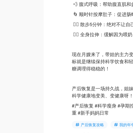
💨 腹式呼吸：帮助腹直肌
🌀 顺时针按摩肚子：促进
🚶‍♀️ 散步5分钟：绝对不
🙆‍♀️ 全身拉伸：缓解因
现在月嫂来了，带娃的主力
标就是继续保持科学饮食和
糖调理得稳稳的！
产后恢复是一场持久战，姐
科学健康地变美、变健康呀！
#产后恢复 #科学瘦身 #孕期
重 #新手妈妈日常
产后恢复攻略
我的年