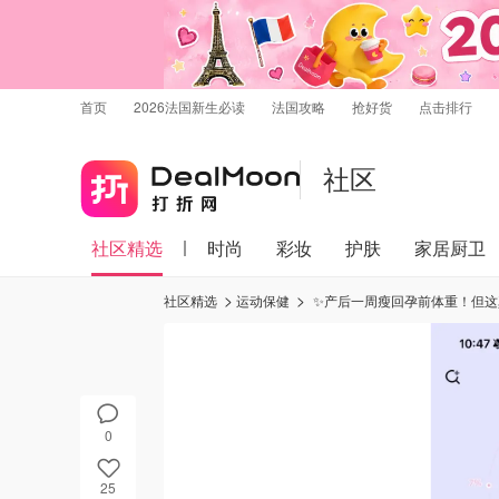
首页
2026法国新生必读
法国攻略
抢好货
点击排行
社区
社区精选
时尚
彩妆
护肤
家居厨卫
社区精选
运动保健
✨产后一周瘦回孕前体重！但这
0
25