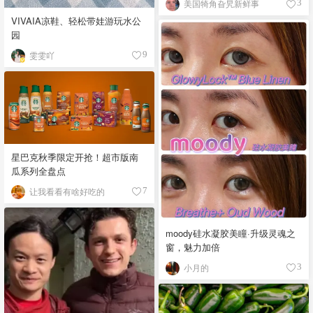
美国犄角旮旯新鲜事
3
VIVAIA凉鞋、轻松带娃游玩水公
园
雯雯吖
9
星巴克秋季限定开抢！超市版南
瓜系列全盘点
让我看看有啥好吃的
7
moody硅水凝胶美瞳·升级灵魂之
窗，魅力加倍
小月的
3