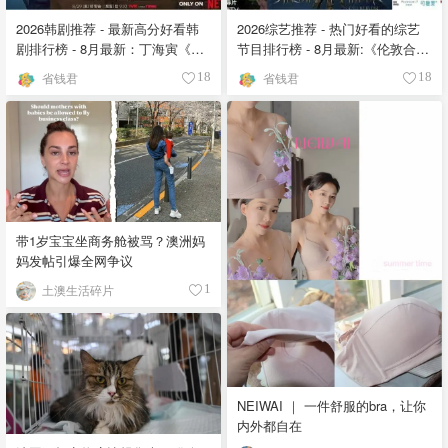
2026韩剧推荐 - 最新高分好看韩
2026综艺推荐 - 热门好看的综艺
剧排行榜 - 8月最新：丁海寅《我
节目排行榜 - 8月最新:《​​伦敦合伙
的荒糖恋爱 》上线❣️
人》回归啦
省钱君
省钱君
18
18
带1岁宝宝坐商务舱被骂？澳洲妈
妈发帖引爆全网争议
土澳生活碎片
1
NEIWAI ｜ 一件舒服的bra，让你
内外都自在