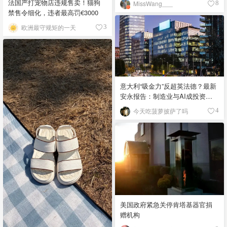
法国严打宠物店违规售卖！猫狗
MissWang___
8
禁售令细化，违者最高罚€3000
欧洲最守规矩的一天
3
意大利“吸金力”反超英法德？最新
安永报告：制造业与AI成投资新
宠！
今天吃菠萝披萨了吗
4
美国政府紧急关停肯塔基器官捐
赠机构