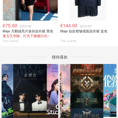
€75.00
€144.00
€355.00
€275.00
Maje 天鹅绒亮片迷你连衣裙 黑色
Maje 短款褶皱缎面连衣裙 蓝色
复古又华丽，灯光下微微闪光~
The Outnet
The Outnet
猜你喜欢