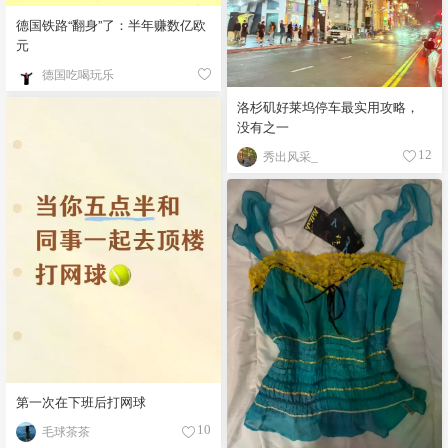
德国铁路“翻身”了：半年赚数亿欧
元
德国吃喝玩乐
洛杉矶好莱坞停车最实用攻略，
没有之一
秀出风采_
12
第一次在下班后打网球
毛球茶茶
10