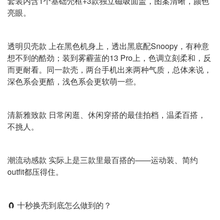
套装内含1个基础壳框+3款独立磁吸面盖，图案清晰，颜色
亮眼。
透明贝壳款 上在黑色机身上，透出黑底配Snoopy，有种意
想不到的酷劲；装到雾霾蓝的13 Pro上，色调立刻柔和，反
而更耐看。同一款壳，两台手机出来两种气质，总体来说，
深色系会更酷，浅色系会更软萌一些。
清新雅致款 日常闲逛、休闲穿搭的最佳拍档，温柔百搭，
不挑人。
潮流动感款 实际上是三款里最百搭的——运动装、简约
outfit都压得住。
🧲 十秒换壳到底怎么做到的？