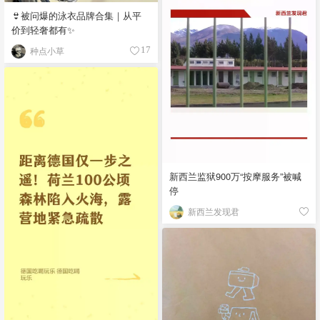
👙被问爆的泳衣品牌合集｜从平
价到轻奢都有✨
种点小草
17
新西兰监狱900万“按摩服务”被喊
停
新西兰发现君