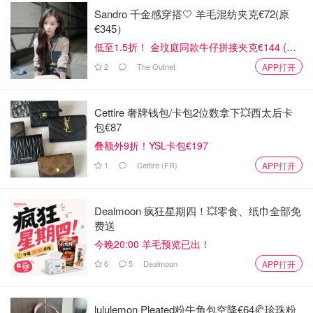
Sandro 千金感穿搭🤍 羊毛混纺夹克€72(原
€345）
低至1.5折！ 金玟庭同款牛仔拼接夹克€144 (原
€275）
2
The Outnet
APP打开
Cettire 奢牌钱包/卡包2位数拿下💥西太后卡
包€87
叠额外9折！YSL卡包€197
1
Cettire (FR)
APP打开
Dealmoon 疯狂星期四！💥零食、纸巾全部免
费送
今晚20:00 羊毛预览已出！
6
5
Dealmoon
APP打开
lululemon Pleated粉牛角包空降€64🥐珍珠粉