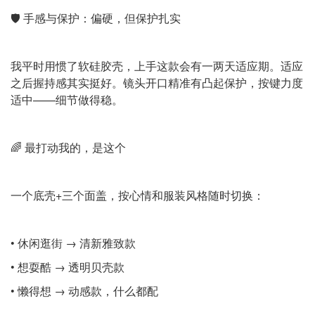
🛡️ 手感与保护：偏硬，但保护扎实
我平时用惯了软硅胶壳，上手这款会有一两天适应期。适应
之后握持感其实挺好。镜头开口精准有凸起保护，按键力度
适中——细节做得稳。
🌈 最打动我的，是这个
一个底壳+三个面盖，按心情和服装风格随时切换：
• 休闲逛街 → 清新雅致款
• 想耍酷 → 透明贝壳款
• 懒得想 → 动感款，什么都配