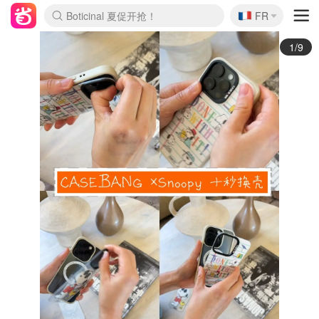
🇫🇷
4折！lulu周四疯狂上新
FR
Boticinal 夏促开抢！
还没结束！&OtherStories大促
Joybuy变相75折 随时失效
速领！Stanley独家85折
疑似霸哥！Camper额外叠85折
Zalando 奥莱闪促！每日更新
Moncler反季囤！5折起+叠9折
Coach Brooklyn仅€192
2/9