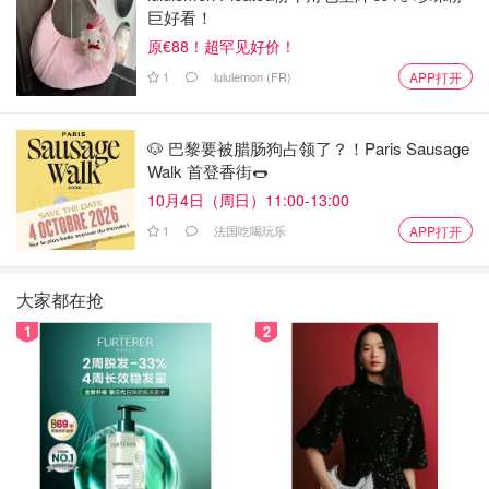
巨好看！
原€88！超罕见好价！
1
lululemon (FR)
APP打开
🐶 巴黎要被腊肠狗占领了？！Paris Sausage
Walk 首登香街🌭
10月4日（周日）11:00-13:00
1
法国吃喝玩乐
APP打开
大家都在抢
1
2