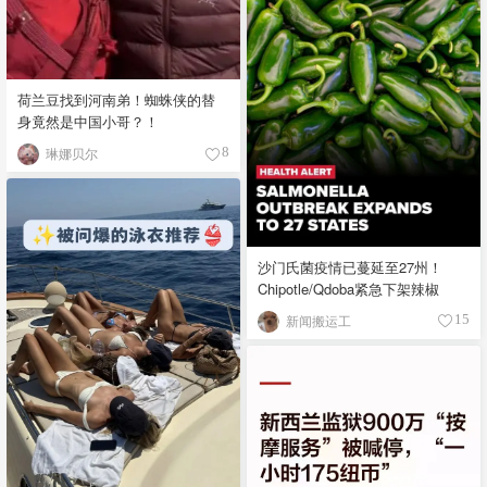
荷兰豆找到河南弟！蜘蛛侠的替
身竟然是中国小哥？！
琳娜贝尔
8
沙门氏菌疫情已蔓延至27州！
Chipotle/Qdoba紧急下架辣椒
新闻搬运工
15