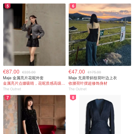
5
6
€87.00
€47.00
€335.00
€175.00
Maje 金属亮片花呢外套
Maje 无肩带斜纹荷叶边上衣
金属亮片点缀吸睛，花呢质感高级又显贵
收腰荷叶摆超修饰身材
The Outnet
The Outnet
7
8