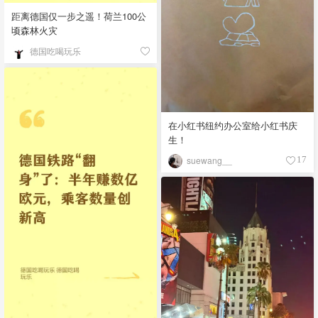
距离德国仅一步之遥！荷兰100公
顷森林火灾
德国吃喝玩乐
在小红书纽约办公室给小红书庆
生！
suewang__
17