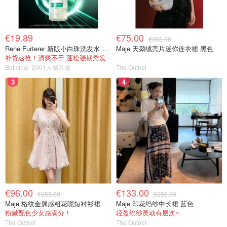
€19.89
€75.00
€355.00
Rene Furterer 新版小白珠洗发水 500ml
Maje 天鹅绒亮片迷你连衣裙 黑色
补货速抢！清爽不干 蓬松强韧秀发
Boticinal
2001人感兴趣
The Outnet
3
4
€96.00
€133.00
€355.00
€255.00
Maje 格纹金属感粗花呢短衬衫裙
Maje 印花绉纱中长裙 蓝色
粉嫩配色少女感满分！
轻盈绉纱灵动有层次~
The Outnet
The Outnet