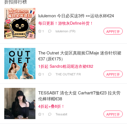
折扣排行榜
lululemon 今日必买这3件 👀运动水杯€24
每日更新！游牧灰Define补货！
1
lululemon (FR)
APP打开
The Outnet 大促区真能捡💥Maje 迷你针织裙
€37 (原€175）
1折起 Sandro粗花呢连衣裙€82
1
THE OUTNET FR
APP打开
TESSABIT 清仓大促 CarharttT恤€23 拉夫劳
伦棒球帽€38
4折起+叠8折！
1
Tessabit
APP打开